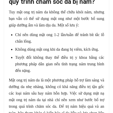
quy trình chăm sóc da bị nám?
Tuy mật ong trị nám da không thể chữa khỏi nám, nhưng
bạn vẫn có thể sử dụng mật ong như một bước bổ sung
giúp dưỡng ẩm và làm dịu da. Một số lưu ý:
Chỉ nên dùng mật ong 1-2 lần/tuần để tránh bít tắc lỗ
chân lông.
Không dùng mật ong khi da đang bị viêm, kích ứng.
Tuyệt đối không thay thế điều trị y khoa bằng các
phương pháp dân gian nếu tình trạng nám trung bình
đến nặng.
Mật ong trị nám da là một phương pháp hỗ trợ làm sáng và
dưỡng da nhẹ nhàng, không có khả năng điều trị tận gốc
các loại nám sâu hay nám hỗn hợp. Việc sử dụng mặt nạ
mật ong trị nám da tại nhà chỉ nên xem như bước bổ trợ
trong quá trình chăm sóc da. Để trị nám hiệu quả và an
toàn, hãy tham khảo ý kiến bác sĩ da liễu và lựa chọn liệu