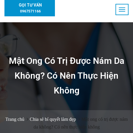
GỌI TƯ VẤN
0967571166
Mật Ong Có Trị Được Nám Da
Không? Có Nên Thực Hiện
Không
Trang chủ
Chia sẻ bí quyết làm đẹp
Mật ong có trị được nám
da không? Có nên thực hiện không