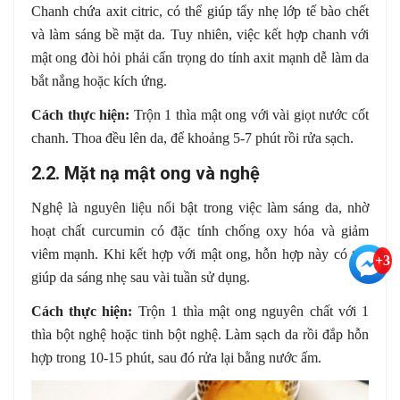
Chanh chứa axit citric, có thể giúp tẩy nhẹ lớp tế bào chết
và làm sáng bề mặt da. Tuy nhiên, việc kết hợp chanh với
mật ong đòi hỏi phải cẩn trọng do tính axit mạnh dễ làm da
bắt nắng hoặc kích ứng.
Cách thực hiện:
Trộn 1 thìa mật ong với vài giọt nước cốt
chanh. Thoa đều lên da, để khoảng 5-7 phút rồi rửa sạch.
2.2. Mặt nạ mật ong và nghệ
Nghệ là nguyên liệu nổi bật trong việc làm sáng da, nhờ
hoạt chất curcumin có đặc tính chống oxy hóa và giảm
viêm mạnh. Khi kết hợp với mật ong, hỗn hợp này có thể
+3
giúp da sáng nhẹ sau vài tuần sử dụng.
Cách thực hiện:
Trộn 1 thìa mật ong nguyên chất với 1
thìa bột nghệ hoặc tinh bột nghệ. Làm sạch da rồi đắp hỗn
hợp trong 10-15 phút, sau đó rửa lại bằng nước ấm.