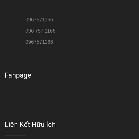
Hotline 1:
0967571166
Hotline 2:
096 757 1166
Hotline 3:
0967571166
Cơ sở : Số 8 ngõ 26 Hoàng Cầu, Đống Đa, Hà Nội
Fanpage
Liên Kết Hữu Ích