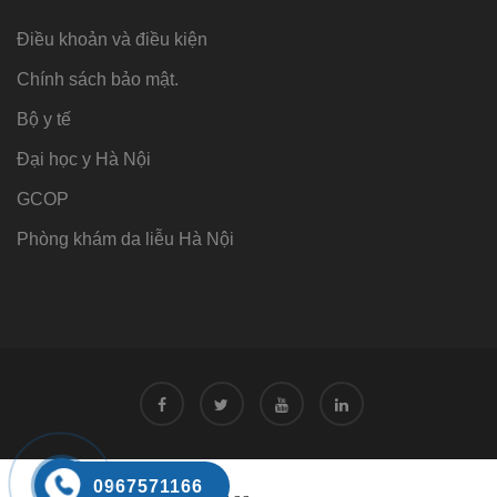
Điều khoản và điều kiện
Chính sách bảo mật.
Bộ y tế
Đại học y Hà Nội
GCOP
Phòng khám da liễu Hà Nội
Tư vấn
0967571166