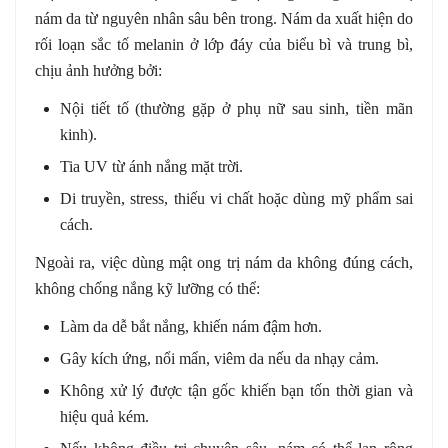
nám da từ nguyên nhân sâu bên trong. Nám da xuất hiện do
rối loạn sắc tố melanin ở lớp đáy của biểu bì và trung bì,
chịu ảnh hưởng bởi:
Nội tiết tố (thường gặp ở phụ nữ sau sinh, tiền mãn
kinh).
Tia UV từ ánh nắng mặt trời.
Di truyền, stress, thiếu vi chất hoặc dùng mỹ phẩm sai
cách.
Ngoài ra, việc dùng mật ong trị nám da không đúng cách,
không chống nắng kỹ lưỡng có thể:
Làm da dễ bắt nắng, khiến nám đậm hơn.
Gây kích ứng, nổi mẩn, viêm da nếu da nhạy cảm.
Không xử lý được tận gốc khiến bạn tốn thời gian và
hiệu quả kém.