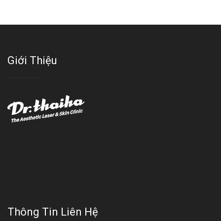
Giới Thiệu
Với đội ngũ bác sỹ chuyên khoa giàu kinh nghệm, trang thiết bị
hiện đại và quy trình điều trị theo chuẩn quốc tế, Da liễu - Thẩm
mỹ Thái Hà tự hào là một thương hiệu thẩm mỹ uy tín, luôn mang
đến cho khách dịch vụ làm đẹp hoàn hảo!!
Thông Tin Liên Hệ