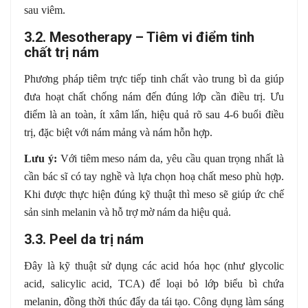
sau viêm.
3.2. Mesotherapy – Tiêm vi điểm tinh
chất trị nám
Phương pháp tiêm trực tiếp tinh chất vào trung bì da giúp
đưa hoạt chất chống nám đến đúng lớp cần điều trị. Ưu
điểm là an toàn, ít xâm lấn, hiệu quả rõ sau 4-6 buổi điều
trị, đặc biệt với nám mảng và nám hỗn hợp.
Lưu ý:
Với tiêm meso nám da, yêu cầu quan trọng nhất là
cần bác sĩ có tay nghề và lựa chọn hoạ chất meso phù hợp.
Khi được thực hiện đúng kỹ thuật thì meso sẽ giúp ức chế
sản sinh melanin và hỗ trợ mờ nám da hiệu quả.
3.3. Peel da trị nám
Đây là kỹ thuật sử dụng các acid hóa học (như glycolic
acid, salicylic acid, TCA) để loại bỏ lớp biểu bì chứa
melanin, đồng thời thúc đẩy da tái tạo. Công dụng làm sáng