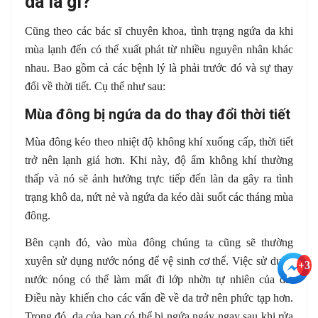
da là gì?
Cũng theo các bác sĩ chuyên khoa, tình trạng ngứa da khi
mùa lạnh đến có thể xuất phát từ nhiều nguyên nhân khác
nhau. Bao gồm cả các bệnh lý là phải trước đó và sự thay
đổi về thời tiết. Cụ thể như sau:
Mùa đông bị ngứa da do thay đổi thời tiết
Mùa đông kéo theo nhiệt độ không khí xuống cấp, thời tiết
trở nên lạnh giá hơn. Khi này, độ ẩm không khí thường
thấp và nó sẽ ảnh hưởng trực tiếp đến làn da gây ra tình
trạng khô da, nứt nẻ và ngứa da kéo dài suốt các tháng mùa
đông.
Bên cạnh đó, vào mùa đông chúng ta cũng sẽ thường
xuyên sử dụng nước nóng để vệ sinh cơ thể. Việc sử dụng
+3
nước nóng có thể làm mất đi lớp nhờn tự nhiên của da.
Điều này khiến cho các vấn đề về da trở nên phức tạp hơn.
Trong đó, da của bạn có thể bị ngứa ngáy ngay sau khi rửa