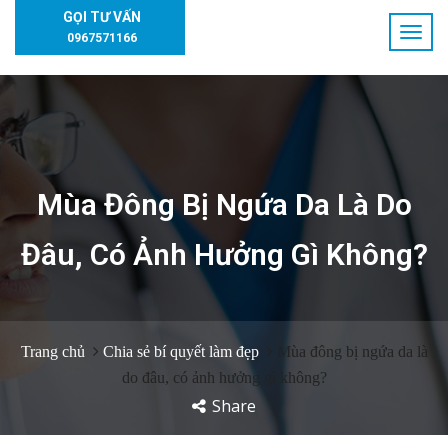
GỌI TƯ VẤN
0967571166
Mùa Đông Bị Ngứa Da Là Do
Đâu, Có Ảnh Hưởng Gì Không?
Trang chủ
Chia sẻ bí quyết làm đẹp
Mùa đông bị ngứa da là
do đâu, có ảnh hưởng gì không?
Share