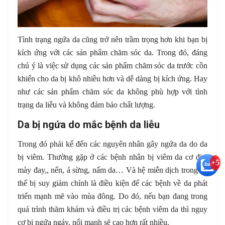
Tình trạng ngứa da cũng trở nên trầm trọng hơn khi bạn bị
kích ứng với các sản phẩm chăm sóc da. Trong đó, đáng
chú ý là việc sử dụng các sản phẩm chăm sóc da trước cồn
khiến cho da bị khô nhiều hơn và dễ dàng bị kích ứng. Hay
như các sản phẩm chăm sóc da không phù hợp với tình
trạng da liễu và không đảm bảo chất lượng.
Da bị ngứa do mắc bệnh da liễu
Trong đó phải kể đến các nguyên nhân gây ngứa da do da
bị viêm. Thường gặp ở các bệnh nhân bị viêm da cơ địa,
+5
mày đay,, nến, á sừng, nấm da… Và hệ miễn dịch trong cơ
thể bị suy giảm chính là điều kiện để các bệnh về da phát
triển mạnh mẽ vào mùa đông. Do đó, nếu bạn đang trong
quá trình thăm khám và điều trị các bệnh viêm da thì nguy
cơ bị ngứa ngáy, nổi mạnh sẽ cao hơn rất nhiều.