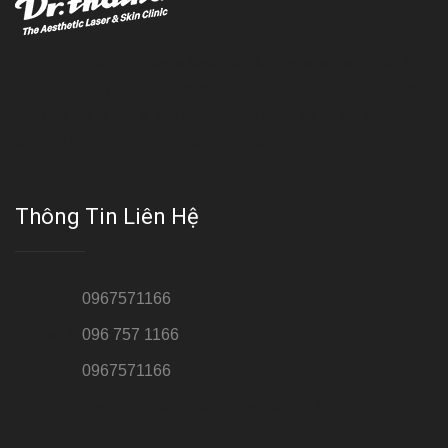
Với đội ngũ bác sỹ chuyên khoa giàu kinh nghệm, trang thiết bị
hiện đại và quy trình điều trị theo chuẩn quốc tế, Da liễu - Thẩm
mỹ Thái Hà tự hào là một thương hiệu thẩm mỹ uy tín, luôn mang
đến cho khách dịch vụ làm đẹp hoàn hảo!!
Thông Tin Liên Hệ
Hotline 1:
0967571166
Hotline 2:
096 757 1166
Hotline 3:
0967571166
Cơ sở : Số 8 ngõ 26 Hoàng Cầu, Đống Đa, Hà Nội