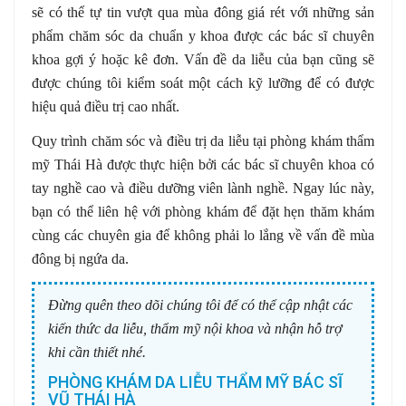
sẽ có thể tự tin vượt qua mùa đông giá rét với những sản
phẩm chăm sóc da chuẩn y khoa được các bác sĩ chuyên
khoa gợi ý hoặc kê đơn. Vấn đề da liễu của bạn cũng sẽ
được chúng tôi kiểm soát một cách kỹ lưỡng để có được
hiệu quả điều trị cao nhất.
Quy trình chăm sóc và điều trị da liễu tại phòng khám thẩm
mỹ Thái Hà được thực hiện bởi các bác sĩ chuyên khoa có
tay nghề cao và điều dưỡng viên lành nghề. Ngay lúc này,
bạn có thể liên hệ với phòng khám để đặt hẹn thăm khám
cùng các chuyên gia để không phải lo lắng về vấn đề mùa
đông bị ngứa da.
Đừng quên theo dõi chúng tôi để có thể cập nhật các
kiến thức da liễu, thẩm mỹ nội khoa và nhận hỗ trợ
khi cần thiết nhé.
PHÒNG KHÁM DA LIỄU THẨM MỸ BÁC SĨ
VŨ THÁI HÀ