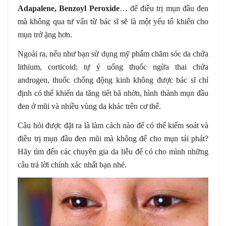
Adapalene, Benzoyl Peroxide
… để điều trị mụn đầu đen
mà không qua tư vấn từ bác sĩ sẽ là một yếu tố khiến cho
mụn trở ặng hơn.
Ngoài ra, nếu như bạn sử dụng mỹ phẩm chăm sóc da chứa
lithium, corticoid; tự ý uống thuốc ngừa thai chứa
androgen, thuốc chống động kinh không được bác sĩ chỉ
định có thể khiến da tăng tiết bã nhờn, hình thành mụn đầu
đen ở mũi và nhiều vùng da khác trên cơ thể.
Câu hỏi được đặt ra là làm cách nào để có thể kiểm soát và
điều trị mụn đầu đen mũi mà không để cho mụn tái phát?
Hãy tìm đến các chuyên gia da liễu để có cho mình những
câu trả lời chính xác nhất bạn nhé.