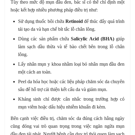
Tùy theo mức độ mụn đầu đen, bác sĩ có thể chỉ định một
hoặc kết hợp nhiều phương pháp điều trị như:
Sử dụng thuốc bôi chứa
Retinoid
để thúc đẩy quá trình
tái tạo da và hạn chế bít tắc lỗ chân lông.
Dùng các sản phẩm chứa
Salicylic Acid (BHA)
giúp
làm sạch dầu thừa và tế bào chết bên trong lỗ chân
lông.
Lấy nhân mụn y khoa nhằm loại bỏ nhân mụn đầu đen
một cách an toàn.
Peel da hóa học hoặc các liệu pháp chăm sóc da chuyên
sâu để hỗ trợ cải thiện kết cấu da và giảm mụn.
Kháng sinh chỉ được cân nhắc trong trường hợp có
mụn viêm hoặc dấu hiệu nhiễm khuẩn đi kèm.
Bên cạnh việc điều trị, chăm sóc da đúng cách hằng ngày
cũng đóng vai trò quan trọng trong việc ngăn ngừa mụn
đầu đen tái phát. Người bệnh cần duy trì thói quen làm sạch