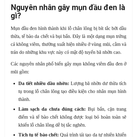
Nguyên nhân gây mụn đầu đen là
gì?
Mụn đầu đen hình thành khi lỗ chân lông bị bít tắc bởi dầu
thừa, tế bào da chết và bụi bẩn. Đây là một dạng mụn trứng
cá không viêm, thường xuất hiện nhiều ở vùng mũi, cằm và
trán do những khu vực này có mật độ tuyến bã nhờn cao.
Các nguyên nhân phổ biến gây mụn không viêm đầu đen ở
mũi gồm:
Da tiết nhiều dầu nhờn:
Lượng bã nhờn dư thừa tích
tụ trong lỗ chân lông tạo điều kiện cho nhân mụn hình
thành.
Làm sạch da chưa đúng cách:
Bụi bẩn, cặn trang
điểm và tế bào chết không được loại bỏ hoàn toàn sẽ
khiến lỗ chân lông dễ bị tắc nghẽn.
Tích tụ tế bào chết:
Quá trình tái tạo da tự nhiên khiến