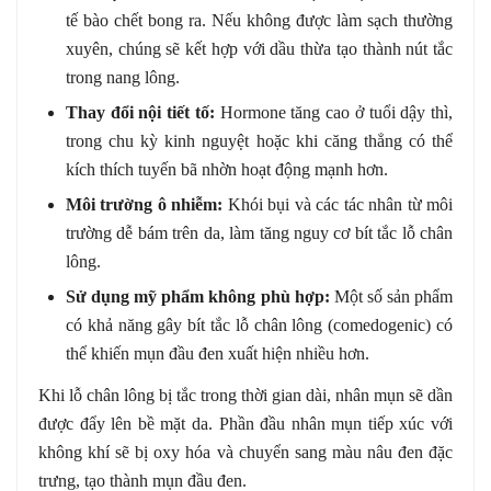
tế bào chết bong ra. Nếu không được làm sạch thường
xuyên, chúng sẽ kết hợp với dầu thừa tạo thành nút tắc
trong nang lông.
Thay đổi nội tiết tố:
Hormone tăng cao ở tuổi dậy thì,
trong chu kỳ kinh nguyệt hoặc khi căng thẳng có thể
kích thích tuyến bã nhờn hoạt động mạnh hơn.
Môi trường ô nhiễm:
Khói bụi và các tác nhân từ môi
trường dễ bám trên da, làm tăng nguy cơ bít tắc lỗ chân
lông.
Sử dụng mỹ phẩm không phù hợp:
Một số sản phẩm
có khả năng gây bít tắc lỗ chân lông (comedogenic) có
thể khiến mụn đầu đen xuất hiện nhiều hơn.
Khi lỗ chân lông bị tắc trong thời gian dài, nhân mụn sẽ dần
được đẩy lên bề mặt da. Phần đầu nhân mụn tiếp xúc với
không khí sẽ bị oxy hóa và chuyển sang màu nâu đen đặc
trưng, tạo thành mụn đầu đen.