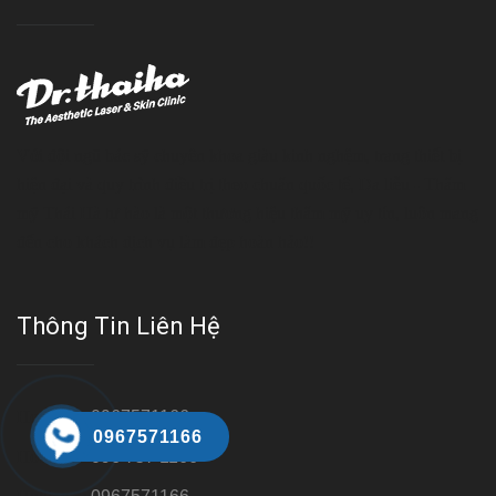
Với đội ngũ bác sỹ chuyên khoa giàu kinh nghệm, trang thiết bị
hiện đại và quy trình điều trị theo chuẩn quốc tế, Da liễu - Thẩm
mỹ Thái Hà tự hào là một thương hiệu thẩm mỹ uy tín, luôn mang
đến cho khách dịch vụ làm đẹp hoàn hảo!!
Thông Tin Liên Hệ
Hotline 1:
0967571166
0967571166
Hotline 2:
096 757 1166