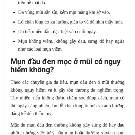
trên bề mặt da.
Da vùng mũi sần sùi, kém mịn màng khi sờ vào.
Lỗ chân lông có xu hướng giãn to và dễ nhìn thấy hơn.
Da tiết nhiều dầu, đặc biệt vào cuối ngày.
Mụn không viêm, không gây đau, sưng đỏ hay ngứa
như các loại mụn viêm.
Mụn đầu đen mọc ở mũi có nguy
hiểm không?
Theo các chuyên gia da liễu, mụn đầu đen ở mũi thường
không nguy hiểm và ít gây tổn thương da nghiêm trọng.
Tuy nhiên, nếu không được chăm sóc đúng cách, mụn có
thể ngày càng nhiều, làm lỗ chân lông to hơn và ảnh hưởng
đáng kể đến thẩm mỹ.
Mặc dù mụn đầu đen thường không gây sưng đỏ hay đau
nhức, nhưng việc tự ý nặn mụn hoặc thường xuyên chạm