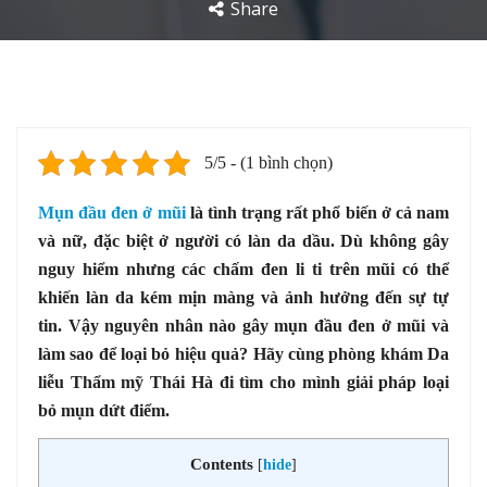
Share
5/5 - (1 bình chọn)
Mụn đầu đen ở mũi
là tình trạng rất phổ biến ở cả nam
và nữ, đặc biệt ở người có làn da dầu. Dù không gây
nguy hiểm nhưng các chấm đen li ti trên mũi có thể
khiến làn da kém mịn màng và ảnh hưởng đến sự tự
tin. Vậy nguyên nhân nào gây mụn đầu đen ở mũi và
làm sao để loại bỏ hiệu quả? Hãy cùng phòng khám Da
liễu Thẩm mỹ Thái Hà đi tìm cho mình giải pháp loại
bỏ mụn dứt điểm.
Contents
[
hide
]