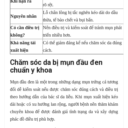
Khi nặn ra
rõ rệt.
ho
Lỗ chân lông bị tắc nghẽn kéo dài do dầu
Ho
Nguyên nhân
thừa, tế bào chết và bụi bẩn.
vậ
Có cần điều trị
Nên điều trị và kiểm soát để tránh mụn phát
Kh
không?
triển nhiều hơn.
tư
Khả năng tái
Có thể giảm đáng kể nếu chăm sóc da đúng
Lu
xuất hiện
cách.
ph
Chăm sóc da bị mụn đầu đen
chuẩn y khoa
Mụn đầu đen là một trong những dạng mụn trứng cá tương
đối dễ kiểm soát nếu được chăm sóc đúng cách và điều trị
theo hướng dẫn của bác sĩ da liễu. Khi mụn xuất hiện kéo
dài hoặc có xu hướng lan rộng, người bệnh nên thăm khám
chuyên khoa để được đánh giá tình trạng da và xây dựng
phác đồ điều trị phù hợp.