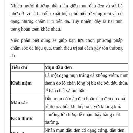
Nhiều người thường nhầm lẫn giữa mụn đầu đen và sợi bã
nhờn ở vì cả hai đều xuất hiện phổ biến ở vùng mũi và có
dạng những chấm li ti trên da. Tuy nhiên, đây là hai tình
trạng hoàn toàn khác nhau.
Việc phân biệt đúng sẽ giúp bạn lựa chọn phương pháp
chăm sóc da hiệu quả, tránh điều trị sai cách gây tổn thương
da.
Tiêu chí
Mụn đầu đen
S
Là một dạng mụn trứng cá không viêm, hình
Là
Khái niệm
thành do lỗ chân lông bị bít tắc bởi dầu thừa,
tế
tế bào chết và bụi bẩn.
Đầu mụn có màu đen hoặc nâu đen do quá
Màu sắc
Có
trình oxy hóa khi tiếp xúc với không khí.
Thường lớn hơn, dễ nhận thấy bằng mắt
Kích thước
Nh
thường.
Nhân mụn đầu đen có dạng cứng, đầu đen
Ch