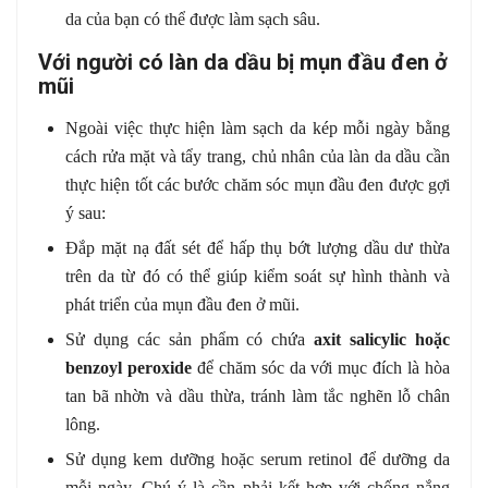
da của bạn có thể được làm sạch sâu.
Với người có làn da dầu bị mụn đầu đen ở
mũi
Ngoài việc thực hiện làm sạch da kép mỗi ngày bằng
cách rửa mặt và tẩy trang, chủ nhân của làn da dầu cần
thực hiện tốt các bước chăm sóc mụn đầu đen được gợi
ý sau:
Đắp mặt nạ đất sét để hấp thụ bớt lượng dầu dư thừa
trên da từ đó có thể giúp kiểm soát sự hình thành và
phát triển của mụn đầu đen ở mũi.
Sử dụng các sản phẩm có chứa
axit salicylic hoặc
benzoyl peroxide
để chăm sóc da với mục đích là hòa
tan bã nhờn và dầu thừa, tránh làm tắc nghẽn lỗ chân
lông.
Sử dụng kem dưỡng hoặc serum retinol để dưỡng da
mỗi ngày. Chú ý là cần phải kết hợp với chống nắng