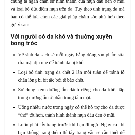
chúng ta ngăn chặn sự hình thành của mụn đầu đen ở mũi
và loại bỏ dứt điểm mụn trên da. Tuỳ theo tình trạng da mà
bạn có thể lựa chọn các giải pháp chăm sóc phù hợp theo
gợi ý sau:
Với người có da khô và thường xuyên
bong tróc
Vệ sinh da sạch sẽ mỗi ngày bằng dòng sản phẩm sữa
rửa mặt dịu nhẹ để tránh da bị khô.
Loại bỏ tình trạng da chết 2 lần mỗi tuần để tránh lỗ
chân lông bị bít tắc bởi tế bào chết.
Sử dụng kem dưỡng ẩm dành riêng cho da khô, tập
trung dưỡng ẩm ở phần trung tâm mặt.
Uống nhiều nước trong ngày có thể hỗ trợ cho da được
“thở” tốt hơn, tránh hình thành mụn đầu đen ở mũi.
Luôn phải tẩy trang trước khi bạn đi ngủ. Ngay cả khi
bạn không trang điểm thì tẩy trang vẫn sẽ cần thiết để