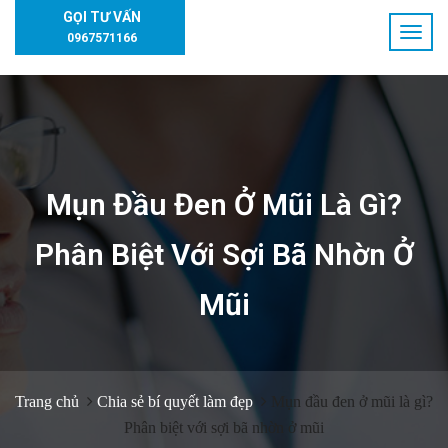
GỌI TƯ VẤN
0967571166
Mụn Đầu Đen Ở Mũi Là Gì?
Phân Biệt Với Sợi Bã Nhờn Ở
Mũi
Trang chủ
Chia sẻ bí quyết làm đẹp
Mụn đầu đen ở mũi là gì?
Phân biệt với sợi bã nhờn ở mũi