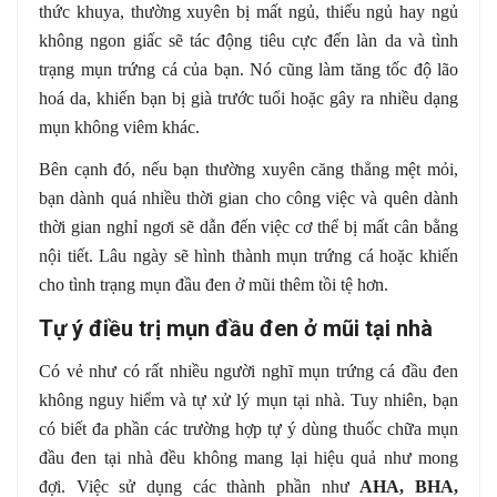
thức khuya, thường xuyên bị mất ngủ, thiếu ngủ hay ngủ
không ngon giấc sẽ tác động tiêu cực đến làn da và tình
trạng mụn trứng cá của bạn. Nó cũng làm tăng tốc độ lão
hoá da, khiến bạn bị già trước tuổi hoặc gây ra nhiều dạng
mụn không viêm khác.
Bên cạnh đó, nếu bạn thường xuyên căng thẳng mệt mỏi,
bạn dành quá nhiều thời gian cho công việc và quên dành
thời gian nghỉ ngơi sẽ dẫn đến việc cơ thể bị mất cân bằng
nội tiết. Lâu ngày sẽ hình thành mụn trứng cá hoặc khiến
cho tình trạng mụn đầu đen ở mũi thêm tồi tệ hơn.
Tự ý điều trị mụn đầu đen ở mũi tại nhà
Có vẻ như có rất nhiều người nghĩ mụn trứng cá đầu đen
không nguy hiểm và tự xử lý mụn tại nhà. Tuy nhiên, bạn
có biết đa phần các trường hợp tự ý dùng thuốc chữa mụn
đầu đen tại nhà đều không mang lại hiệu quả như mong
đợi. Việc sử dụng các thành phần như
AHA, BHA,