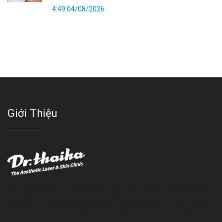
4:49 04/08/2026
Giới Thiệu
Với đội ngũ bác sỹ chuyên khoa giàu kinh nghệm, trang thiết bị
hiện đại và quy trình điều trị theo chuẩn quốc tế, Da liễu - Thẩm
mỹ Thái Hà tự hào là một thương hiệu thẩm mỹ uy tín, luôn mang