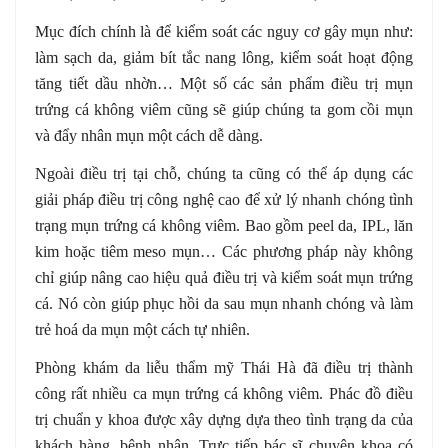
Mục đích chính là để kiểm soát các nguy cơ gây mụn như:
làm sạch da, giảm bít tắc nang lông, kiểm soát hoạt động
tăng tiết dầu nhờn… Một số các sản phẩm điều trị mụn
trứng cá không viêm cũng sẽ giúp chúng ta gom cồi mụn
và đẩy nhân mụn một cách dễ dàng.
Ngoài điều trị tại chỗ, chúng ta cũng có thể áp dụng các
giải pháp điều trị công nghệ cao để xử lý nhanh chóng tình
trạng mụn trứng cá không viêm. Bao gồm peel da, IPL, lăn
kim hoặc tiêm meso mụn… Các phương pháp này không
chỉ giúp nâng cao hiệu quả điều trị và kiểm soát mụn trứng
cá. Nó còn giúp phục hồi da sau mụn nhanh chóng và làm
trẻ hoá da mụn một cách tự nhiên.
Phòng khám da liễu thẩm mỹ Thái Hà đã điều trị thành
công rất nhiều ca mụn trứng cá không viêm. Phác đồ điều
trị chuẩn y khoa được xây dựng dựa theo tình trạng da của
khách hàng, bệnh nhân. Trực tiếp bác sĩ chuyên khoa có