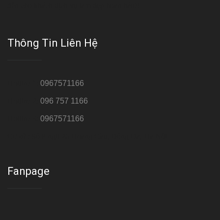
đến cho khách dịch vụ làm đẹp hoàn hảo!!
Thông Tin Liên Hệ
Hotline 1:
0967571166
Hotline 2:
096 757 1166
Hotline 3:
0967571166
Cơ sở : Số 8 ngõ 26 Hoàng Cầu, Đống Đa, Hà Nội
Fanpage