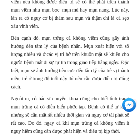
viêm nếu không được điều trị sẽ có thể phát triển thành
mụn viêm như mụn bọc, mụn mủ hay mụn nang. Lúc này,
làn ra có nguy cơ bị thâm sau mụn và thậm chí là cả sẹo
xấu vĩnh viễn.
Bên cạnh đó, mụn trứng cá không viêm cũng gây ảnh
hưởng đến tâm lý của bệnh nhân. Mụn xuất hiện với số
lượng nhiều và ở các vị trí hở trên khuôn mặt sẽ khiến cho
người bệnh mất đi sự tự tin trong giao tiếp hằng ngày. Đặc
biệt, mụn sẽ ảnh hưởng tiêu cực đến tâm lý của trẻ vị thành
niên, trẻ ở trong độ tuổi dậy thì nên cần được điều trị đúng
cách.
Ngoài ra, có bác sĩ chuyên khoa cũng cho biết tình trạng
+3
mụn trứng cá có diễn biến phức tạp. Bệnh có thể tự khỏi
nhưng sẽ cần mất rất nhiều thời gian và nguy cơ tái phát sẽ
rất cao. Do đó, ngay cả khi mụn trứng cá không viêm ít
nguy hiểm cũng cần được phát hiện và điều trị kịp thời.