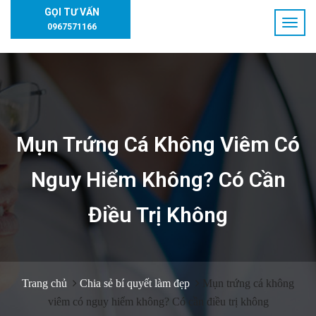
GỌI TƯ VẤN
0967571166
Mụn Trứng Cá Không Viêm Có
Nguy Hiểm Không? Có Cần
Điều Trị Không
Trang chủ
Chia sẻ bí quyết làm đẹp
Mụn trứng cá không
viêm có nguy hiểm không? Có cần điều trị không