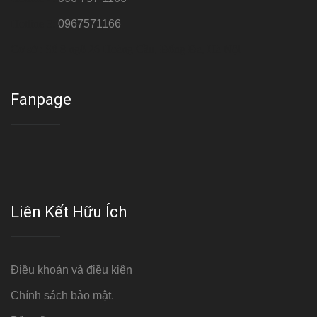
Hotline 3:
0967571166
Cơ sở : Số 8 ngõ 26 Hoàng Cầu, Đống Đa, Hà Nội
Fanpage
Liên Kết Hữu Ích
Điều khoản và điều kiện
Chính sách bảo mật.