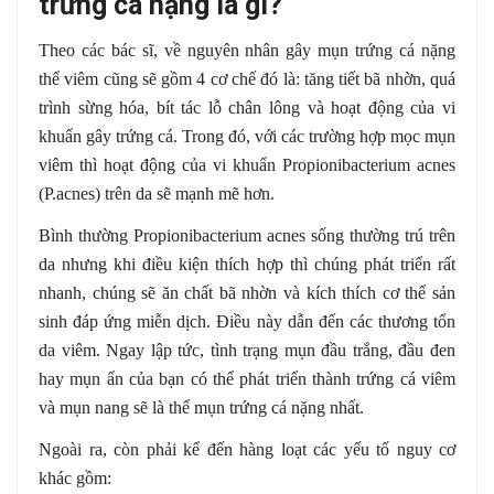
trứng cá nặng là gì?
Theo các bác sĩ, về nguyên nhân gây mụn trứng cá nặng
thể viêm cũng sẽ gồm 4 cơ chế đó là: tăng tiết bã nhờn, quá
trình sừng hóa, bít tác lỗ chân lông và hoạt động của vi
khuẩn gây trứng cá. Trong đó, với các trường hợp mọc mụn
viêm thì hoạt động của vi khuẩn Propionibacterium acnes
(P.acnes) trên da sẽ mạnh mẽ hơn.
Bình thường Propionibacterium acnes sống thường trú trên
da nhưng khi điều kiện thích hợp thì chúng phát triển rất
nhanh, chúng sẽ ăn chất bã nhờn và kích thích cơ thể sản
sinh đáp ứng miễn dịch. Điều này dẫn đến các thương tổn
da viêm. Ngay lập tức, tình trạng mụn đầu trắng, đầu đen
hay mụn ẩn của bạn có thể phát triển thành trứng cá viêm
và mụn nang sẽ là thể mụn trứng cá nặng nhất.
Ngoài ra, còn phải kể đến hàng loạt các yếu tố nguy cơ
khác gồm: