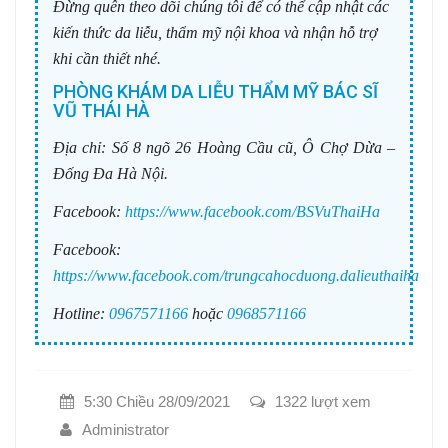
Đừng quên theo dõi chúng tôi để có thể cập nhật các
kiến thức da liễu, thẩm mỹ nội khoa và nhận hỗ trợ
khi cần thiết nhé.
PHÒNG KHÁM DA LIỄU THẨM MỸ BÁC SĨ
VŨ THÁI HÀ
Địa chỉ:
Số 8 ngõ 26 Hoàng Cầu cũ, Ô Chợ Dừa –
Đống Đa Hà Nội.
Facebook:
https://www.facebook.com/BSVuThaiHa
Facebook:
https://www.facebook.com/trungcahocduong.dalieuthaiha
Hotline:
0967571166
hoặc
0968571166
5:30 Chiều 28/09/2021
1322 lượt xem
Administrator