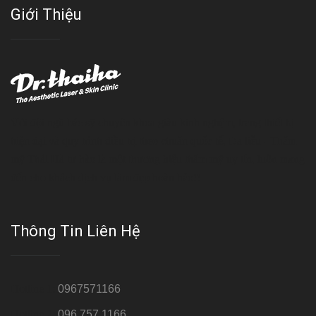
Giới Thiệu
Với đội ngũ bác sỹ chuyên khoa giàu kinh nghệm, trang thiết bị
hiện đại và quy trình điều trị theo chuẩn quốc tế, Da liễu - Thẩm
mỹ Thái Hà tự hào là một thương hiệu thẩm mỹ uy tín, luôn mang
đến cho khách dịch vụ làm đẹp hoàn hảo!!
Thông Tin Liên Hệ
Hotline 1:
0967571166
Hotline 2:
096 757 1166