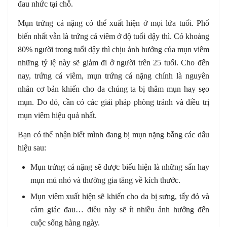
đau nhức tại chỗ.
Mụn trứng cá nặng có thể xuất hiện ở mọi lứa tuổi. Phổ
biến nhất vẫn là trứng cá viêm ở độ tuổi dậy thì. Có khoảng
80% người trong tuổi dậy thì chịu ảnh hưởng của mụn viêm
những tỷ lệ này sẽ giảm đi ở người trên 25 tuổi. Cho đến
nay, trứng cá viêm, mụn trứng cá nặng chính là nguyên
nhân cơ bản khiến cho da chúng ta bị thâm mụn hay sẹo
mụn. Do đó, cần có các giải pháp phòng tránh và điều trị
mụn viêm hiệu quả nhất.
Bạn có thể nhận biết mình đang bị mụn nặng bằng các dấu
hiệu sau:
Mụn trứng cá nặng sẽ được biểu hiện là những sẩn hay
mụn mủ nhỏ và thường gia tăng về kích thước.
Mụn viêm xuất hiện sẽ khiến cho da bị sưng, tấy đỏ và
cảm giác đau… điều này sẽ ít nhiều ảnh hưởng đến
cuộc sống hàng ngày.