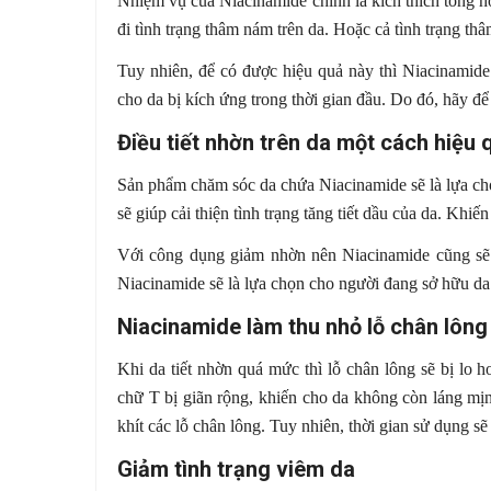
Nhiệm vụ của Niacinamide chính là kích thích tổng h
đi tình trạng thâm nám trên da. Hoặc cả tình trạng thâ
Tuy nhiên, để có được hiệu quả này thì Niacinamide
cho da bị kích ứng trong thời gian đầu. Do đó, hãy đ
Điều tiết nhờn trên da một cách hiệu 
Sản phẩm chăm sóc da chứa Niacinamide sẽ là lựa ch
sẽ giúp cải thiện tình trạng tăng tiết dầu của da. Kh
Với công dụng giảm nhờn nên Niacinamide cũng sẽ 
Niacinamide sẽ là lựa chọn cho người đang sở hữu da
Niacinamide làm thu nhỏ lỗ chân lông
Khi da tiết nhờn quá mức thì lỗ chân lông sẽ bị lo 
chữ T bị giãn rộng, khiến cho da không còn láng mị
khít các lỗ chân lông. Tuy nhiên, thời gian sử dụng sẽ 
Giảm tình trạng viêm da