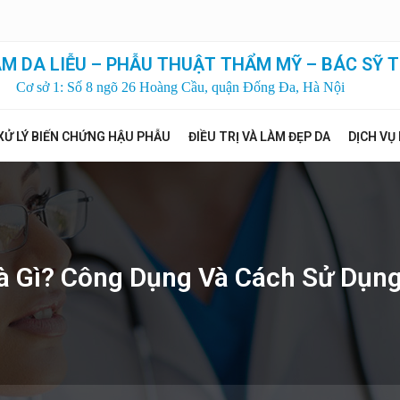
M DA LIỄU – PHẪU THUẬT THẨM MỸ – BÁC SỸ T
Cơ sở 1: Số 8 ngõ 26 Hoàng Cầu, quận Đống Đa, Hà Nội
XỬ LÝ BIẾN CHỨNG HẬU PHẪU
ĐIỀU TRỊ VÀ LÀM ĐẸP DA
DỊCH VỤ
à Gì? Công Dụng Và Cách Sử Dụn