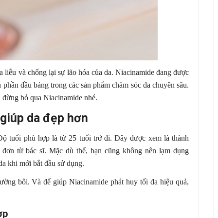
da liễu và chống lại sự lão hóa của da. Niacinamide đang được
nh phần đầu bảng trong các sản phẩm chăm sóc da chuyên sâu.
, đừng bỏ qua Niacinamide nhé.
giúp da đẹp hơn
 tuổi phù hợp là từ 25 tuổi trở đi. Đây được xem là thành
đơn từ bác sĩ. Mặc dù thế, bạn cũng không nên lạm dụng
da khi mới bắt đầu sử dụng.
ờng bôi. Và để giúp Niacinamide phát huy tối đa hiệu quả,
ợp