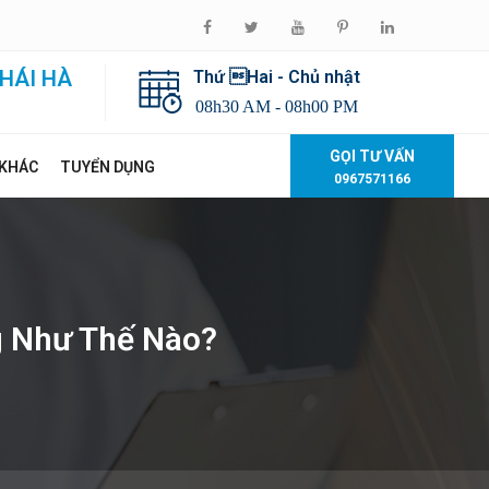
HÁI HÀ
Thứ Hai - Chủ nhật
08h30 AM - 08h00 PM
GỌI TƯ VẤN
 KHÁC
TUYỂN DỤNG
0967571166
g Như Thế Nào?