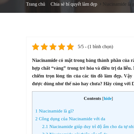
Trang chủ
Chia sẻ bí quyết làm đẹp
Niacinamide là 
5/5 - (1 bình chọn)
Niacinamide có mặt trong bảng thành phần của r
hợp chất “vàng” trong trẻ hóa và điều trị da li
chiếm trọn lòng tin của các tín đồ làm đẹp. Vậy
được dùng như thế nào hay chưa? Hãy cùng với Dr.t
Contents
[
hide
]
1
Niacinamide là gì?
2
Công dụng của Niacinamide với da
2.1
Niacinamide giúp duy trì độ ẩm cho da tự nh