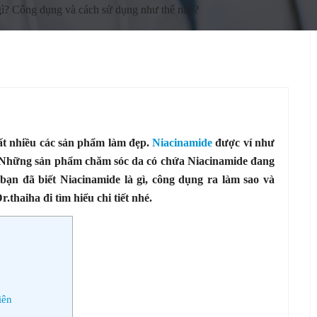
gì? Công dụng và cách sử dụng như thế nào?
ất nhiều các sản phẩm làm đẹp.
Niacinamide
được ví như
ễu. Những sản phẩm chăm sóc da có chứa Niacinamide đang
 bạn đã biết Niacinamide là gì, công dụng ra làm sao và
haiha đi tìm hiểu chi tiết nhé.
iên