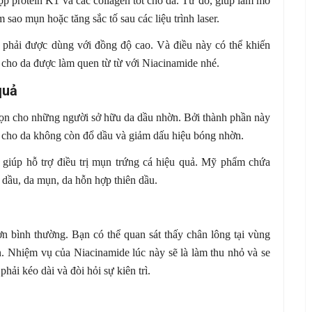
ợp protein K1 và các collagen tốt cho da. Từ đó, giúp làm mở
m sao mụn hoặc tăng sắc tố sau các liệu trình laser.
 phải được dùng với đồng độ cao. Và điều này có thể khiến
ể cho da được làm quen từ từ với Niacinamide nhé.
quả
ọn cho những người sở hữu da dầu nhờn. Bởi thành phần này
iến cho da không còn đổ dầu và giảm dấu hiệu bóng nhờn.
giúp hỗ trợ điều trị mụn trứng cá hiệu quả. Mỹ phẩm chứa
 dầu, da mụn, da hỗn hợp thiên dầu.
hơn bình thường. Bạn có thể quan sát thấy chân lông tại vùng
n. Nhiệm vụ của Niacinamide lúc này sẽ là làm thu nhỏ và se
phải kéo dài và đòi hỏi sự kiên trì.