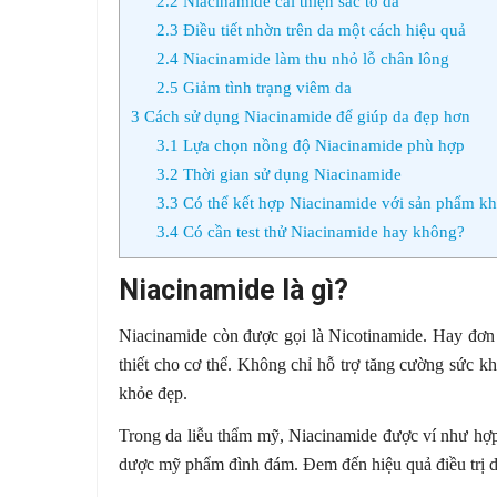
2.2
Niacinamide cải thiện sắc tố da
2.3
Điều tiết nhờn trên da một cách hiệu quả
2.4
Niacinamide làm thu nhỏ lỗ chân lông
2.5
Giảm tình trạng viêm da
3
Cách sử dụng Niacinamide để giúp da đẹp hơn
3.1
Lựa chọn nồng độ Niacinamide phù hợp
3.2
Thời gian sử dụng Niacinamide
3.3
Có thể kết hợp Niacinamide với sản phẩm k
3.4
Có cần test thử Niacinamide hay không?
Niacinamide là gì?
Niacinamide còn được gọi là Nicotinamide. Hay đơn 
thiết cho cơ thể. Không chỉ hỗ trợ tăng cường sức 
khỏe đẹp.
Trong da liễu thẩm mỹ, Niacinamide được ví như hợp
dược mỹ phẩm đình đám. Đem đến hiệu quả điều trị da 