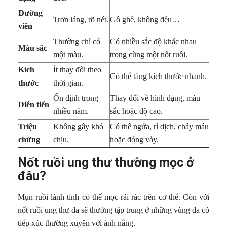
Đường
Trơn láng, rõ nét.
Gồ ghề, không đều…
viền
Thường chỉ có
Có nhiều sắc độ khác nhau
Màu sắc
một màu.
trong cùng một nốt ruồi.
Kích
Ít thay đổi theo
Có thể tăng kích thước nhanh.
thước
thời gian.
Ổn định trong
Thay đổi về hình dạng, màu
Diễn tiến
nhiều năm.
sắc hoặc độ cao.
Triệu
Không gây khó
Có thể ngứa, rỉ dịch, chảy máu
chứng
chịu.
hoặc đóng vảy.
Nốt ruồi ung thư thường mọc ở
đâu?
Mụn ruồi lành tính có thể mọc rải rác trên cơ thể. Còn với
nốt ruồi ung thư da sẽ thường tập trung ở những vùng da có
tiếp xúc thường xuyên với ánh nắng.