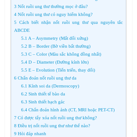
3
Nốt ruồi ung thư thường mọc ở đâu?
4
Nốt ruồi ung thư có nguy hiểm không?
5
Cách biết nhận nốt ruồi ung thư qua nguyên tắc
ABCDE
5.1
A – Asymmetry (Mất đối xứng)
5.2
B – Border (Bờ viền bất thường)
5.3
C – Color (Màu sắc không đồng nhất)
5.4
D – Diameter (Đường kính lớn)
5.5
E – Evolution (Tiến triển, thay đổi)
6
Chẩn đoán nốt ruồi ung thư da
6.1
Kính soi da (Dermoscopy)
6.2
Sinh thiết tế bào da
6.3
Sinh thiết hạch gác
6.4
Chẩn đoán hình ảnh (CT, MRI hoặc PET-CT)
7
Có được tẩy xóa nốt ruồi ung thư không?
8
Điều trị nốt ruồi ung thư như thế nào?
9
Hỏi đáp nhanh