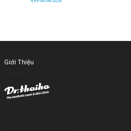
4:49 04/08/2026
Giới Thiệu
Với đội ngũ bác sỹ chuyên khoa giàu kinh nghệm, trang thiết bị
hiện đại và quy trình điều trị theo chuẩn quốc tế, Da liễu - Thẩm
mỹ Thái Hà tự hào là một thương hiệu thẩm mỹ uy tín, luôn mang
đến cho khách dịch vụ làm đẹp hoàn hảo!!