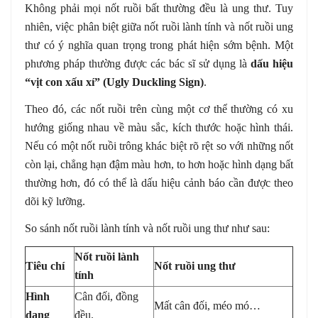
Không phải mọi nốt ruồi bất thường đều là ung thư. Tuy
nhiên, việc phân biệt giữa nốt ruồi lành tính và nốt ruồi ung
thư có ý nghĩa quan trọng trong phát hiện sớm bệnh. Một
phương pháp thường được các bác sĩ sử dụng là
dấu hiệu
“vịt con xấu xí” (Ugly Duckling Sign)
.
Theo đó, các nốt ruồi trên cùng một cơ thể thường có xu
hướng giống nhau về màu sắc, kích thước hoặc hình thái.
Nếu có một nốt ruồi trông khác biệt rõ rệt so với những nốt
còn lại, chẳng hạn đậm màu hơn, to hơn hoặc hình dạng bất
thường hơn, đó có thể là dấu hiệu cảnh báo cần được theo
dõi kỹ lưỡng.
So sánh nốt ruồi lành tính và nốt ruồi ung thư như sau:
Nốt ruồi lành
Tiêu chí
Nốt ruồi ung thư
tính
Hình
Cân đối, đồng
Mất cân đối, méo mó…
dạng
đều.