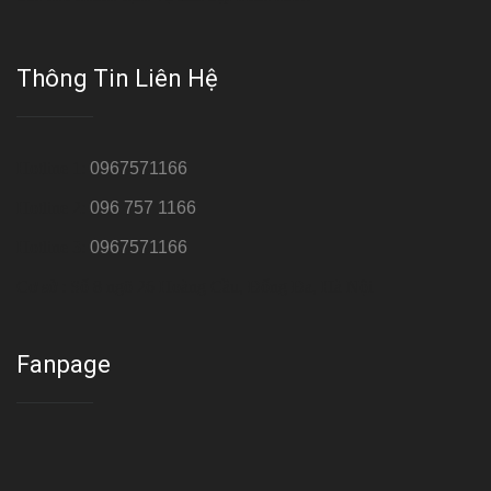
Thông Tin Liên Hệ
Hotline 1:
0967571166
Hotline 2:
096 757 1166
Hotline 3:
0967571166
Cơ sở : Số 8 ngõ 26 Hoàng Cầu, Đống Đa, Hà Nội
Fanpage