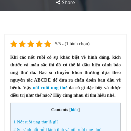
Share
5/5 - (1 bình chọn)
Khi các nốt ruồi có sự khác biệt về hình dáng, kích
thước và màu sắc thì đó có thể là dấu hiệu cảnh báo
ung thư da. Bác sĩ chuyên khoa thường dựa theo
nguyên tắc ABCDE để đưa ra chẩn đoán ban đầu về
bệnh. Vậy
nốt ruồi ung thư
da có gì đặc biệt và được
điều trị như thế nào? Hãy cùng nhau đi tìm hiểu nhé.
Contents
[
hide
]
1
Nốt ruồi ung thư là gì?
2
So sánh nốt ruồi lành tính và nốt ruồi ung thư