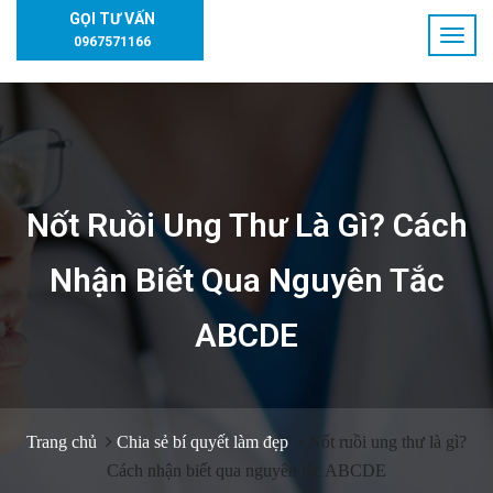
GỌI TƯ VẤN
0967571166
Nốt Ruồi Ung Thư Là Gì? Cách
Nhận Biết Qua Nguyên Tắc
ABCDE
Trang chủ
Chia sẻ bí quyết làm đẹp
Nốt ruồi ung thư là gì?
Cách nhận biết qua nguyên tắc ABCDE