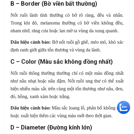
B – Border (Bờ viền bất thường)
Nốt ruồi lành tính thường có bờ rõ ràng, đều và nhẵn.
Trong khi đó, melanoma thường có bờ viền không đều,
nham nhở, răng cưa hoặc lan mờ ra vùng da xung quanh.
Dấu hiệu cảnh báo:
Bờ nốt ruồi gồ ghề, méo mó, khó xác
định ranh giới giữa tổn thương và vùng da lành.
C – Color (Màu sắc không đồng nhất)
Nốt ruồi thông thường thường chỉ có một màu đồng nhất
như nâu nhạt hoặc nâu đậm. Nốt ruồi ung thư có thể xuất
hiện nhiều màu sắc trên cùng một tổn thương như nâu, đen,
đỏ, hồng, xanh xám hoặc trắng.
+5
Dấu hiệu cảnh báo:
Màu sắc loang lổ, phân bố không đều
hoặc xuất hiện thêm các vùng màu mới theo thời gian.
D – Diameter (Đường kính lớn)