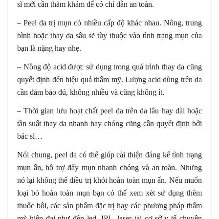
sĩ mới cần thăm khám để có chỉ dẫn an toàn.
– Peel da trị mụn có nhiều cấp độ khác nhau. Nông, trung
bình hoặc thay da sâu sẽ tùy thuộc vào tình trạng mụn của
bạn là nặng hay nhẹ.
– Nồng độ acid được sử dụng trong quá trình thay da cũng
quyết định đến hiệu quả thẩm mỹ. Lượng acid dùng trên da
cần đảm bảo đủ, không nhiều và cũng không ít.
– Thời gian lưu hoạt chất peel da trên da lâu hay dài hoặc
tần suất thay da nhanh hay chóng cũng cần quyết định bởi
bác sĩ…
Nói chung, peel da có thể giúp cải thiện đáng kể tình trạng
mụn ẩn, hỗ trợ đẩy mụn nhanh chóng và an toàn. Nhưng
nó lại không thể điều trị khỏi hoàn toàn mụn ẩn. Nếu muốn
loại bỏ hoàn toàn mụn bạn có thể xem xét sử dụng thêm
thuốc bôi, các sản phẩm đặc trị hay các phương pháp thẩm
mỹ hiện đại như đèn led, IPL, laser tại cơ sở y tế chuyên