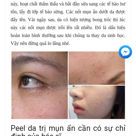
này, hoạt chất thẩm thấu và bắt đầu sửa sang các tế bào hư
tổn, lấy đi lớp tế bào sừng. Các nốt mụn ẩn dưới da được
đẩy lên. Vài ngày sau, da có hiện tượng bong tróc thì lúc
này các nốt mụn được trồi lên rất nhiều. Đó là dấu hiệu
hoàn toàn bình thường sau khi chúng ta thay da sinh học.
Vậy nên đừng quá lo lắng nhé.
+3
Peel da trị mụn ẩn cần có sự chỉ