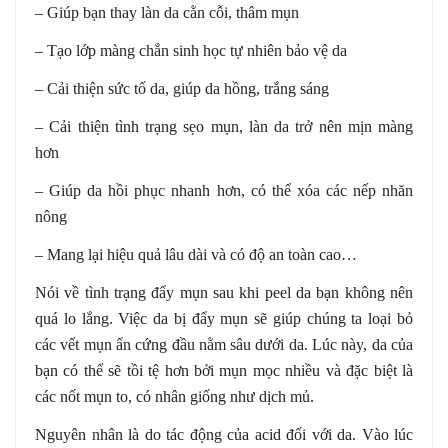
– Giúp bạn thay làn da cằn cỗi, thâm mụn
– Tạo lớp màng chắn sinh học tự nhiên bảo vệ da
– Cải thiện sức tố da, giúp da hồng, trắng sáng
– Cải thiện tình trạng sẹo mụn, làn da trở nên mịn màng
hơn
– Giúp da hồi phục nhanh hơn, có thể xóa các nếp nhăn
nông
– Mang lại hiệu quả lâu dài và có độ an toàn cao…
Nói về tình trạng đẩy mụn sau khi peel da bạn không nên
quá lo lắng. Việc da bị đẩy mụn sẽ giúp chúng ta loại bỏ
các vết mụn ẩn cứng đầu nằm sâu dưới da. Lúc này, da của
bạn có thể sẽ tồi tệ hơn bởi mụn mọc nhiều và đặc biệt là
các nốt mụn to, có nhân giống như dịch mủ.
Nguyên nhân là do tác động của acid đối với da. Vào lúc