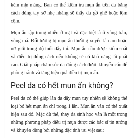
kém mịn màng. Bạn có thể kiểm tra mụn ẩn trên da bằng
cách dùng tay sờ nhẹ nhàng sẽ thấy da gồ ghề hoặc lộm
cộm.
Mụn ẩn tập trung nhiều ở mặt và đặc biệt là ở vùng trán,
vùng má. Đối tượng bị mụn ẩn thường xuyên là nam hoặc
nữ giới trong độ tuổi dậy thì. Mụn ẩn cần được kiểm soát
và điều trị đúng cách nếu không sẽ có khả năng tái phát
cao. Giải pháp chăm sóc da đúng cách được khuyến cáo để
phòng tránh và tăng hiệu quả điều trị mụn ẩn.
Peel da có hết mụn ẩn không?
Peel da có thể giúp làn da đẩy mụn tuy nhiên sẽ không thể
loại bỏ hết mụn ẩn chỉ trong 1 lần. Mụn ẩn vẫn có thể xuất
hiện sau đó. Mặc dù thế, thay da sinh học vẫn là một trong
những phương pháp điều trị mụn được các bác sĩ tin tưởng
và khuyên dùng bởi những đặc tính ưu việt sau: