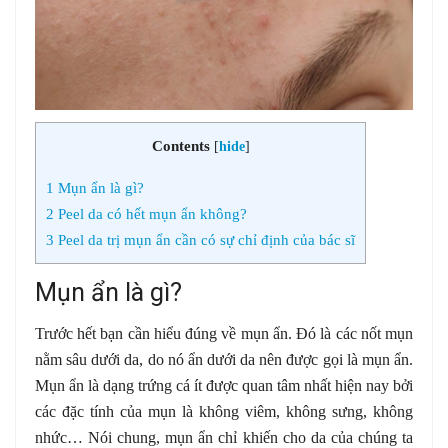
Contents
[
hide
]
1
Mụn ẩn là gì?
2
Peel da có hết mụn ẩn không?
3
Peel da trị mụn ẩn cần có sự chỉ định của bác sĩ
Mụn ẩn là gì?
Trước hết bạn cần hiểu đúng về mụn ẩn. Đó là các nốt mụn
nằm sâu dưới da, do nó ẩn dưới da nên được gọi là mụn ẩn.
Mụn ẩn là dạng trứng cá ít được quan tâm nhất hiện nay bởi
các đặc tính của mụn là không viêm, không sưng, không
nhức… Nói chung, mụn ẩn chỉ khiến cho da của chúng ta