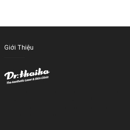
Giới Thiệu
Với đội ngũ bác sỹ chuyên khoa giàu kinh nghệm, trang thiết bị
hiện đại và quy trình điều trị theo chuẩn quốc tế, Da liễu - Thẩm
mỹ Thái Hà tự hào là một thương hiệu thẩm mỹ uy tín, luôn mang
đến cho khách dịch vụ làm đẹp hoàn hảo!!