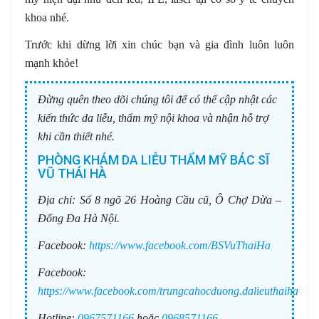
khoa nhé.
Trước khi dừng lời xin chúc bạn và gia đình luôn luôn
mạnh khỏe!
Đừng quên theo dõi chúng tôi để có thể cập nhật các
kiến thức da liễu, thẩm mỹ nội khoa và nhận hỗ trợ
khi cần thiết nhé.
PHÒNG KHÁM DA LIỄU THẨM MỸ BÁC SĨ
VŨ THÁI HÀ
Địa chỉ:
Số 8 ngõ 26 Hoàng Cầu cũ, Ô Chợ Dừa –
Đống Đa Hà Nội.
Facebook:
https://www.facebook.com/BSVuThaiHa
Facebook:
https://www.facebook.com/trungcahocduong.dalieuthaiha
Hotline:
0967571166
hoặc
0968571166