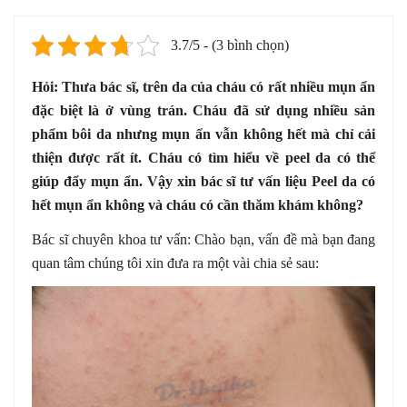
3.7/5 - (3 bình chọn)
Hỏi: Thưa bác sĩ, trên da của cháu có rất nhiều mụn ẩn
đặc biệt là ở vùng trán. Cháu đã sử dụng nhiều sản
phẩm bôi da nhưng mụn ẩn vẫn không hết mà chỉ cải
thiện được rất ít. Cháu có tìm hiểu về peel da có thể
giúp đẩy mụn ẩn. Vậy xin bác sĩ tư vấn liệu Peel da có
hết mụn ẩn không và cháu có cần thăm khám không?
Bác sĩ chuyên khoa tư vấn: Chào bạn, vấn đề mà bạn đang
quan tâm chúng tôi xin đưa ra một vài chia sẻ sau: