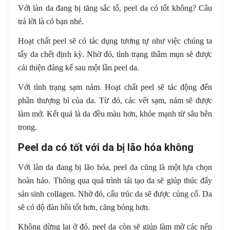
Với làn da đang bị tăng sắc tố, peel da có tốt không? Câu
trả lời là có bạn nhé.
Hoạt chất peel sẽ có tác dụng tương tự như việc chúng ta
tẩy da chết định kỳ. Nhờ đó, tình trạng thâm mụn sẽ được
cải thiện đáng kể sau một lần peel da.
Với tình trạng sạm nám. Hoạt chất peel sẽ tác động đến
phần thượng bì của da. Từ đó, các vết sạm, nám sẽ được
làm mở. Kết quả là da đều màu hơn, khỏe mạnh từ sâu bên
trong.
Peel da có tốt với da bị lão hóa không
Với làn da đang bị lão hóa, peel da cũng là một lựa chọn
hoàn hảo. Thông qua quá trình tái tạo da sẽ giúp thúc đẩy
sản sinh collagen. Nhờ đó, cấu trúc da sẽ được củng cố. Da
sẽ có độ đàn hồi tốt hơn, căng bóng hơn.
Không dừng lại ở đó, peel da còn sẽ giúp làm mờ các nếp