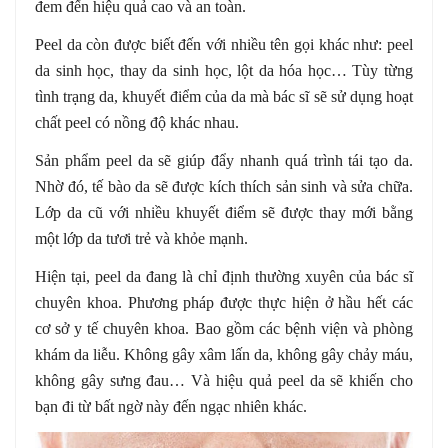
đem đến hiệu quả cao và an toàn.
Peel da còn được biết đến với nhiều tên gọi khác như: peel
da sinh học, thay da sinh học, lột da hóa học… Tùy từng
tình trạng da, khuyết điểm của da mà bác sĩ sẽ sử dụng hoạt
chất peel có nồng độ khác nhau.
Sản phẩm peel da sẽ giúp đẩy nhanh quá trình tái tạo da.
Nhờ đó, tế bào da sẽ được kích thích sản sinh và sửa chữa.
Lớp da cũ với nhiều khuyết điểm sẽ được thay mới bằng
một lớp da tươi trẻ và khỏe mạnh.
Hiện tại, peel da đang là chỉ định thường xuyên của bác sĩ
chuyên khoa. Phương pháp được thực hiện ở hầu hết các
cơ sở y tế chuyên khoa. Bao gồm các bệnh viện và phòng
khám da liễu. Không gây xâm lấn da, không gây chảy máu,
không gây sưng đau… Và hiệu quả peel da sẽ khiến cho
bạn đi từ bất ngờ này đến ngạc nhiên khác.