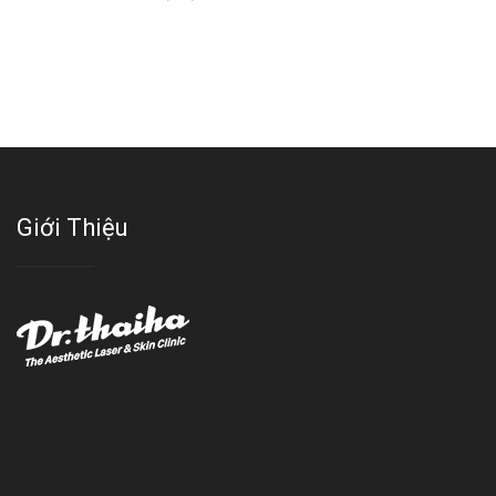
Giới Thiệu
Với đội ngũ bác sỹ chuyên khoa giàu kinh nghệm, trang thiết bị
hiện đại và quy trình điều trị theo chuẩn quốc tế, Da liễu - Thẩm
mỹ Thái Hà tự hào là một thương hiệu thẩm mỹ uy tín, luôn mang
đến cho khách dịch vụ làm đẹp hoàn hảo!!