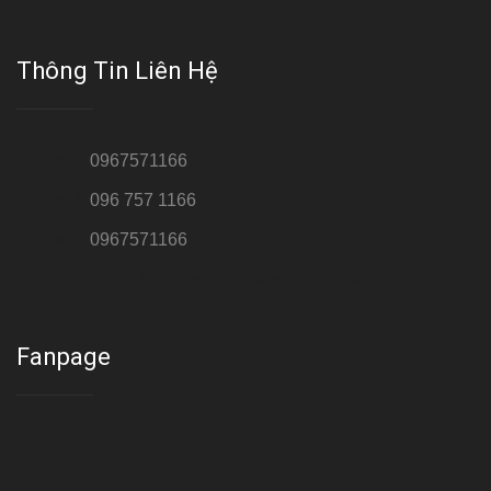
Thông Tin Liên Hệ
Hotline 1:
0967571166
Hotline 2:
096 757 1166
Hotline 3:
0967571166
Cơ sở : Số 8 ngõ 26 Hoàng Cầu, Đống Đa, Hà Nội
Fanpage