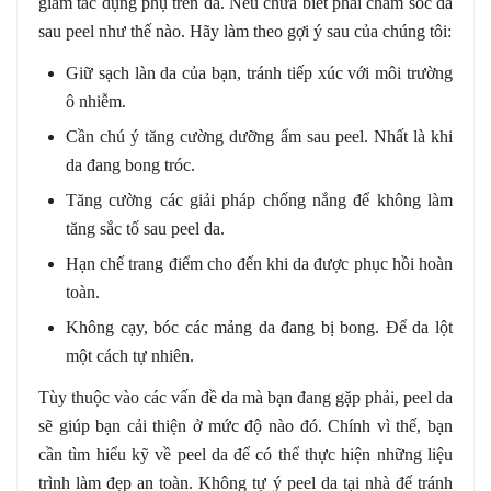
giảm tác dụng phụ trên da. Nếu chưa biết phải chăm sóc da
sau peel như thế nào. Hãy làm theo gợi ý sau của chúng tôi:
Giữ sạch làn da của bạn, tránh tiếp xúc với môi trường
ô nhiễm.
Cần chú ý tăng cường dưỡng ẩm sau peel. Nhất là khi
da đang bong tróc.
Tăng cường các giải pháp chống nắng để không làm
tăng sắc tố sau peel da.
Hạn chế trang điểm cho đến khi da được phục hồi hoàn
toàn.
Không cạy, bóc các mảng da đang bị bong. Để da lột
một cách tự nhiên.
Tùy thuộc vào các vấn đề da mà bạn đang gặp phải, peel da
sẽ giúp bạn cải thiện ở mức độ nào đó. Chính vì thế, bạn
cần tìm hiểu kỹ về peel da để có thể thực hiện những liệu
trình làm đẹp an toàn. Không tự ý peel da tại nhà để tránh