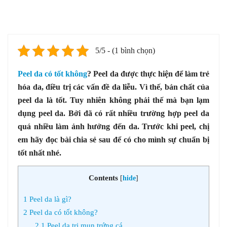
5/5 - (1 bình chọn)
Peel da có tốt không
? Peel da được thực hiện để làm trẻ
hóa da, điều trị các vấn đề da liễu. Vì thế, bản chất của
peel da là tốt. Tuy nhiên không phải thế mà bạn lạm
dụng peel da. Bởi đã có rất nhiều trường hợp peel da
quá nhiều làm ảnh hưởng đến da. Trước khi peel, chị
em hãy đọc bài chia sẻ sau để có cho mình sự chuẩn bị
tốt nhất nhé.
Contents
[
hide
]
1
Peel da là gì?
2
Peel da có tốt không?
2.1
Peel da trị mụn trứng cá