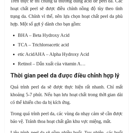
Trên thực tế thì chúng ta thường dùng acid để peel da. Các
hoạt chất peel sẽ được điều chỉnh nồng độ tùy theo tình
trạng da. Chính vì thế, nên lựa chọn hoạt chất peel da phù
hợp. Một số gợi ý dành cho bạn gồm:
BHA – Beta Hydroxy Acid
TCA –
Trichloroacetic acid
etic Acid
AHA – Alpha Hydroxy Acid
Retinol – Dẫn xuất của vitamin A…
Thời gian peel da được điều chỉnh hợp lý
Quá trình peel da sẽ được thực hiện rất nhanh. Chỉ mất
khoảng 5-7 phút. Nếu bạn lưu hoạt chất trong thời gian dài
có thể khiến cho da bị kích ứng.
Trong quá trình peel da, các vùng da nhạy cảm sẽ cần được
bảo vệ. Tránh thoa hoạt chất gần khu vực miệng, mắt.
Liệu trình peel da sẽ gồm nhiều buổi. Tuy nhiên, các buổi