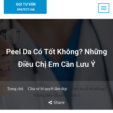
GỌI TƯ VẤN
0967571166
Peel Da Có Tốt Không? Những
Điều Chị Em Cần Lưu Ý
Trang chủ
Chia sẻ bí quyết làm đẹp
Peel da có tốt không?
Những điều chị em cần lưu ý
Share