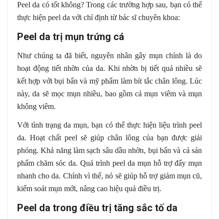
Peel da có tốt không? Trong các trường hợp sau, bạn có thể
thực hiện peel da với chỉ định từ bác sĩ chuyên khoa:
Peel da trị mụn trứng cá
Như chúng ta đã biết, nguyên nhân gây mụn chính là do
hoạt động tiết nhờn của da. Khi nhờn bị tiết quá nhiều sẽ
kết hợp với bụi bẩn và mỹ phẩm làm bít tắc chân lông. Lúc
này, da sẽ mọc mụn nhiều, bao gồm cả mụn viêm và mụn
không viêm.
Với tình trạng da mụn, bạn có thể thực hiện liệu trình peel
da. Hoạt chất peel sẽ giúp chân lông của bạn được giải
phóng. Khả năng làm sạch sâu dầu nhờn, bụi bẩn và cả sản
phẩm chăm sóc da. Quá trình peel da mụn hỗ trợ đẩy mụn
nhanh cho da. Chính vì thế, nó sẽ giúp hỗ trợ giảm mụn cũ,
kiểm soát mụn mới, nâng cao hiệu quả điều trị.
Peel da trong điều trị tăng sắc tố da