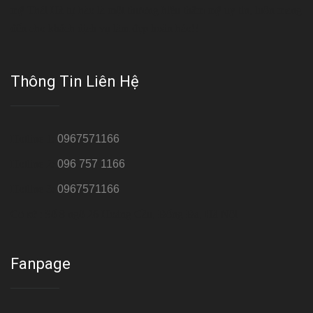
mỹ Thái Hà tự hào là một thương hiệu thẩm mỹ uy tín, luôn mang
đến cho khách dịch vụ làm đẹp hoàn hảo!!
Thông Tin Liên Hệ
Hotline 1:
0967571166
Hotline 2:
096 757 1166
Hotline 3:
0967571166
Cơ sở : Số 8 ngõ 26 Hoàng Cầu, Đống Đa, Hà Nội
Fanpage