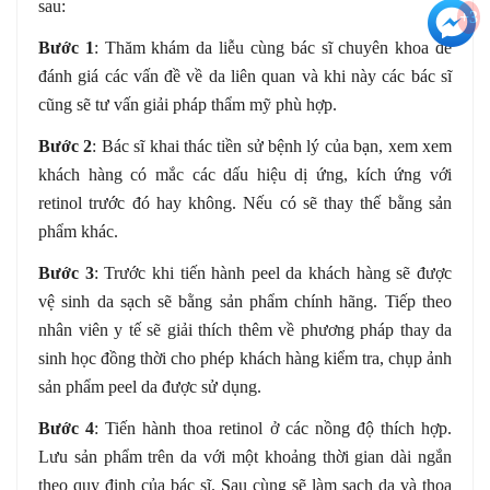
sau:
+3
Bước 1
: Thăm khám da liễu cùng bác sĩ chuyên khoa để
đánh giá các vấn đề về da liên quan và khi này các bác sĩ
cũng sẽ tư vấn giải pháp thẩm mỹ phù hợp.
Bước 2
: Bác sĩ khai thác tiền sử bệnh lý của bạn, xem xem
khách hàng có mắc các dấu hiệu dị ứng, kích ứng với
retinol trước đó hay không. Nếu có sẽ thay thế bằng sản
phẩm khác.
Bước 3
: Trước khi tiến hành peel da khách hàng sẽ được
vệ sinh da sạch sẽ bằng sản phẩm chính hãng. Tiếp theo
nhân viên y tế sẽ giải thích thêm về phương pháp thay da
sinh học đồng thời cho phép khách hàng kiểm tra, chụp ảnh
sản phẩm peel da được sử dụng.
Bước 4
: Tiến hành thoa retinol ở các nồng độ thích hợp.
Lưu sản phẩm trên da với một khoảng thời gian dài ngắn
theo quy định của bác sĩ. Sau cùng sẽ làm sạch da và thoa