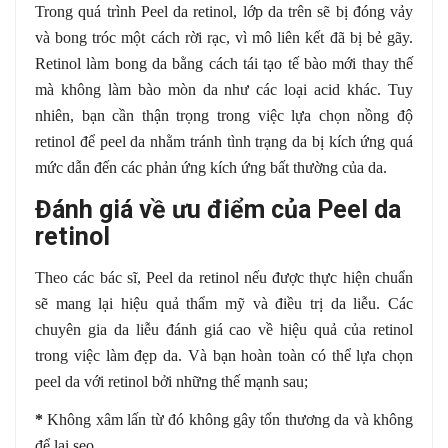
Trong quá trình Peel da retinol, lớp da trên sẽ bị đóng vảy
và bong tróc một cách rời rạc, vì mô liên kết đã bị bẻ gãy.
Retinol làm bong da bằng cách tái tạo tế bào mới thay thế
mà không làm bào mòn da như các loại acid khác. Tuy
nhiên, bạn cần thận trọng trong việc lựa chọn nồng độ
retinol để peel da nhằm tránh tình trạng da bị kích ứng quá
mức dẫn đến các phản ứng kích ứng bất thường của da.
Đánh giá về ưu điểm của Peel da
retinol
Theo các bác sĩ, Peel da retinol nếu được thực hiện chuẩn
sẽ mang lại hiệu quả thẩm mỹ và điều trị da liễu. Các
chuyên gia da liễu đánh giá cao về hiệu quả của retinol
trong việc làm đẹp da. Và bạn hoàn toàn có thể lựa chọn
peel da với retinol bởi những thế mạnh sau;
*
Không xâm lấn từ đó không gây tổn thương da và không
để lại sẹo.