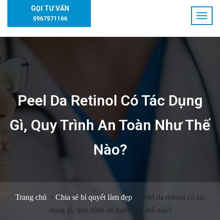
GỌI TƯ VẤN
0967571166
Peel Da Retinol Có Tác Dụng
Gì, Quy Trình An Toàn Như Thế
Nào?
Trang chủ
Chia sẻ bí quyết làm đẹp
Peel da retinol có tác
dụng gì, quy trình an toàn như thế nào?