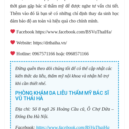
thời gian gặp bác sĩ thẩm mỹ để được nghe tư vấn chi tiết.
Thêm vào đó là bạn sẽ có những chỉ định thay da sinh học
đảm bảo độ an toàn và hiệu quả cho chính mình.
️ Facebook https://www.facebook.com/BSVuThaiHa/
️ Website: https://drthaiha.vn/
️ Hotline: 0967571166 hoặc 0968571166
Đừng quên theo dõi chúng tôi để có thể cập nhật các
kiến thức da liễu, thẩm mỹ nội khoa và nhận hỗ trợ
khi cần thiết nhé.
PHÒNG KHÁM DA LIỄU THẨM MỸ BÁC SĨ
VŨ THÁI HÀ
Địa chỉ:
Số 8 ngõ 26 Hoàng Cầu cũ, Ô Chợ Dừa –
Đống Đa Hà Nội.
Facebook:
https://www.facebook.com/BSVuThaiHa