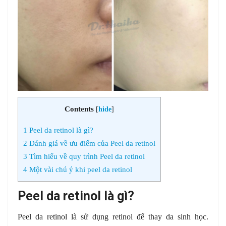
Contents
[
hide
]
1
Peel da retinol là gì?
2
Đánh giá về ưu điểm của Peel da retinol
3
Tìm hiểu về quy trình Peel da retinol
4
Một vài chú ý khi peel da retinol
Peel da retino
l là gì?
Peel da retinol là sử dụng retinol để thay da sinh học.