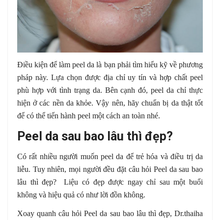
Điều kiện để làm peel da là bạn phải tìm hiểu kỹ về phương
pháp này. Lựa chọn được địa chỉ uy tín và hợp chất peel
phù hợp với tình trạng da. Bên cạnh đó, peel da chỉ thực
hiện ở các nền da khỏe. Vậy nên, hãy chuẩn bị da thật tốt
để có thể tiến hành peel một cách an toàn nhé.
Peel da sau bao lâu thì đẹp?
Có rất nhiều người muốn peel da để trẻ hóa và điều trị da
liễu. Tuy nhiên, mọi người đều đặt câu hỏi Peel da sau bao
lâu thì đẹp? Liệu có đẹp được ngay chỉ sau một buổi
không và hiệu quả có như lời đồn không.
Xoay quanh câu hỏi Peel da sau bao lâu thì đẹp, Dr.thaiha