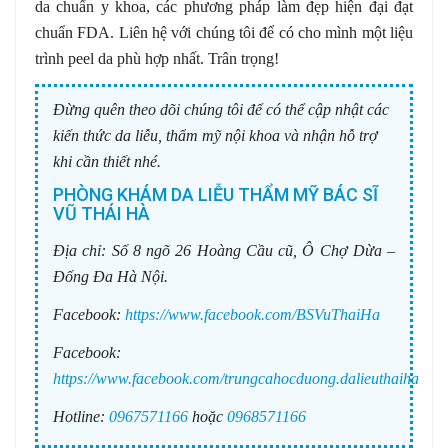
da chuẩn y khoa, các phương pháp làm đẹp hiện đại đạt
chuẩn FDA. Liên hệ với chúng tôi để có cho mình một liệu
trình peel da phù hợp nhất. Trân trọng!
Đừng quên theo dõi chúng tôi để có thể cập nhật các
kiến thức da liễu, thẩm mỹ nội khoa và nhận hỗ trợ
khi cần thiết nhé.
PHÒNG KHÁM DA LIỄU THẨM MỸ BÁC SĨ
VŨ THÁI HÀ
Địa chỉ:
Số 8 ngõ 26 Hoàng Cầu cũ, Ô Chợ Dừa –
Đống Đa Hà Nội.
Facebook:
https://www.facebook.com/BSVuThaiHa
Facebook:
https://www.facebook.com/trungcahocduong.dalieuthaiha
Hotline:
0967571166
hoặc
0968571166