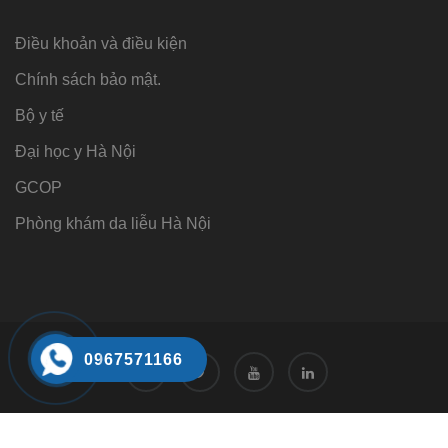
Điều khoản và điều kiện
Chính sách bảo mật.
Bộ y tế
Đại học y Hà Nội
GCOP
Phòng khám da liễu Hà Nội
0967571166
Tư vấn