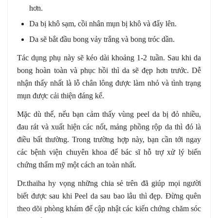
hơn.
Da bị khô sạm, cồi nhân mụn bị khô và đẩy lên.
Da sẽ bắt đầu bong vảy trắng và bong tróc dần.
Tác dụng phụ này sẽ kéo dài khoảng 1-2 tuần. Sau khi da
bong hoàn toàn và phục hồi thì da sẽ đẹp hơn trước. Dễ
nhận thấy nhất là lỗ chân lông được làm nhỏ và tình trạng
mụn được cải thiện đáng kể.
Mặc dù thế, nếu bạn cảm thấy vùng peel da bị đỏ nhiều,
đau rát và xuất hiện các nốt, mảng phồng rộp da thì đó là
điều bất thường. Trong trường hợp này, bạn cần tới ngay
các bệnh viện chuyên khoa để bác sĩ hỗ trợ xử lý biến
chứng thẩm mỹ một cách an toàn nhất.
Dr.thaiha hy vọng những chia sẻ trên đã giúp mọi người
biết được sau khi Peel da sau bao lâu thì đẹp. Đừng quên
theo dõi phòng khám để cập nhật các kiến chứng chăm sóc