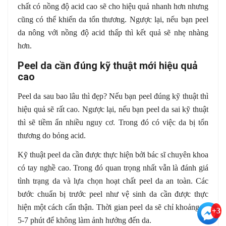
chất có nồng độ acid cao sẽ cho hiệu quả nhanh hơn nhưng
cũng có thể khiến da tổn thương. Ngược lại, nếu bạn peel
da nông với nồng độ acid thấp thì kết quả sẽ nhẹ nhàng
hơn.
Peel da cần đúng kỹ thuật mới hiệu quả
cao
Peel da sau bao lâu thì đẹp? Nếu bạn peel đúng kỹ thuật thì
hiệu quả sẽ rất cao. Ngược lại, nếu bạn peel da sai kỹ thuật
thì sẽ tiềm ẩn nhiều nguy cơ. Trong đó có việc da bị tổn
thương do bỏng acid.
Kỹ thuật peel da cần được thực hiện bởi bác sĩ chuyên khoa
có tay nghề cao. Trong đó quan trọng nhất vẫn là đánh giá
tình trạng da và lựa chọn hoạt chất peel da an toàn. Các
bước chuẩn bị trước peel như vệ sinh da cần được thực
hiện một cách cẩn thận. Thời gian peel da sẽ chỉ khoảng từ
+3
5-7 phút để không làm ảnh hưởng đến da.