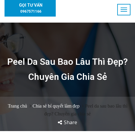
GỌI TƯ VẤN
0967571166
Peel Da Sau Bao Lâu Thì Đẹp?
Chuyên Gia Chia Sẻ
Trang chủ
Chia sẻ bí quyết làm đẹp
Peel da sau bao lâu thì
đẹp? Chuyên gia chia sẻ
Share