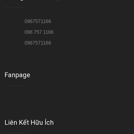
Hotline 1:
0967571166
Hotline 2:
096 757 1166
Hotline 3:
0967571166
Cơ sở : Số 8 ngõ 26 Hoàng Cầu, Đống Đa, Hà Nội
Fanpage
Liên Kết Hữu Ích