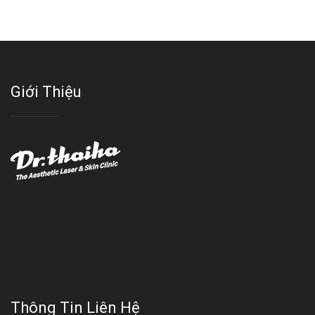
Giới Thiệu
Với đội ngũ bác sỹ chuyên khoa giàu kinh nghệm, trang thiết bị
hiện đại và quy trình điều trị theo chuẩn quốc tế, Da liễu - Thẩm
mỹ Thái Hà tự hào là một thương hiệu thẩm mỹ uy tín, luôn mang
đến cho khách dịch vụ làm đẹp hoàn hảo!!
Thông Tin Liên Hệ