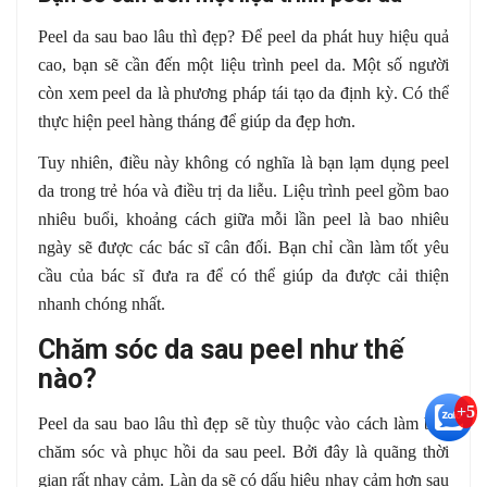
Peel da sau bao lâu thì đẹp? Để peel da phát huy hiệu quả
cao, bạn sẽ cần đến một liệu trình peel da. Một số người
còn xem peel da là phương pháp tái tạo da định kỳ. Có thể
thực hiện peel hàng tháng để giúp da đẹp hơn.
Tuy nhiên, điều này không có nghĩa là bạn lạm dụng peel
da trong trẻ hóa và điều trị da liễu. Liệu trình peel gồm bao
nhiêu buổi, khoảng cách giữa mỗi lần peel là bao nhiêu
ngày sẽ được các bác sĩ cân đối. Bạn chỉ cần làm tốt yêu
cầu của bác sĩ đưa ra để có thể giúp da được cải thiện
nhanh chóng nhất.
Chăm sóc da sau peel như thế
nào?
+5
Peel da sau bao lâu thì đẹp sẽ tùy thuộc vào cách làm bạn
chăm sóc và phục hồi da sau peel. Bởi đây là quãng thời
gian rất nhạy cảm. Làn da sẽ có dấu hiệu nhạy cảm hơn sau