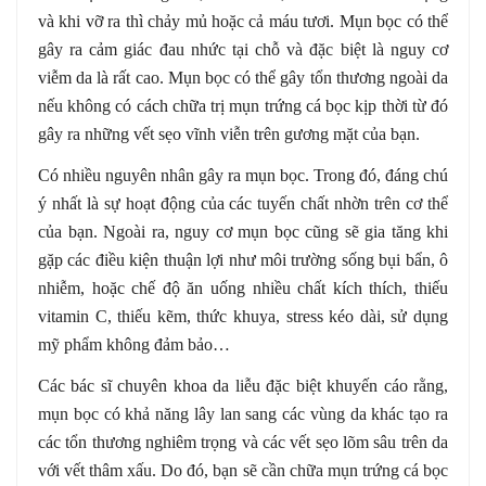
và khi vỡ ra thì chảy mủ hoặc cả máu tươi. Mụn bọc có thể
gây ra cảm giác đau nhức tại chỗ và đặc biệt là nguy cơ
viễm da là rất cao. Mụn bọc có thể gây tổn thương ngoài da
nếu không có cách chữa trị mụn trứng cá bọc kịp thời từ đó
gây ra những vết sẹo vĩnh viễn trên gương mặt của bạn.
Có nhiều nguyên nhân gây ra mụn bọc. Trong đó, đáng chú
ý nhất là sự hoạt động của các tuyến chất nhờn trên cơ thể
của bạn. Ngoài ra, nguy cơ mụn bọc cũng sẽ gia tăng khi
gặp các điều kiện thuận lợi như môi trường sống bụi bẩn, ô
nhiễm, hoặc chế độ ăn uống nhiều chất kích thích, thiếu
vitamin C, thiếu kẽm, thức khuya, stress kéo dài, sử dụng
mỹ phẩm không đảm bảo…
Các bác sĩ chuyên khoa da liễu đặc biệt khuyến cáo rằng,
mụn bọc có khả năng lây lan sang các vùng da khác tạo ra
các tổn thương nghiêm trọng và các vết sẹo lõm sâu trên da
với vết thâm xấu. Do đó, bạn sẽ cần chữa mụn trứng cá bọc