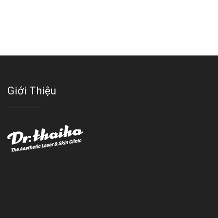
Giới Thiệu
Với đội ngũ bác sỹ chuyên khoa giàu kinh nghệm, trang thiết bị
hiện đại và quy trình điều trị theo chuẩn quốc tế, Da liễu - Thẩm
mỹ Thái Hà tự hào là một thương hiệu thẩm mỹ uy tín, luôn mang
đến cho khách dịch vụ làm đẹp hoàn hảo!!