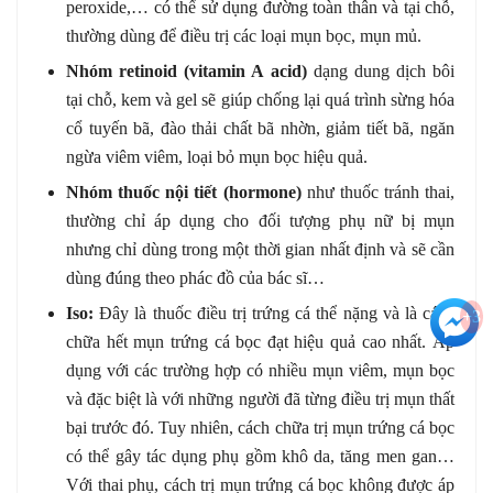
peroxide,… có thể sử dụng đường toàn thân và tại chỗ,
thường dùng để điều trị các loại mụn bọc, mụn mủ.
Nhóm retinoid (vitamin A acid)
dạng dung dịch bôi
tại chỗ, kem và gel sẽ giúp chống lại quá trình sừng hóa
cổ tuyến bã, đào thải chất bã nhờn, giảm tiết bã, ngăn
ngừa viêm viêm, loại bỏ mụn bọc hiệu quả.
Nhóm thuốc nội tiết (hormone)
như thuốc tránh thai,
thường chỉ áp dụng cho đối tượng phụ nữ bị mụn
nhưng chỉ dùng trong một thời gian nhất định và sẽ cần
dùng đúng theo phác đồ của bác sĩ…
Iso:
Đây là thuốc điều trị trứng cá thể nặng và là cách
+3
chữa hết mụn trứng cá bọc đạt hiệu quả cao nhất. Áp
dụng với các trường hợp có nhiều mụn viêm, mụn bọc
và đặc biệt là với những người đã từng điều trị mụn thất
bại trước đó. Tuy nhiên, cách chữa trị mụn trứng cá bọc
có thể gây tác dụng phụ gồm khô da, tăng men gan…
Với thai phụ, cách trị mụn trứng cá bọc không được áp