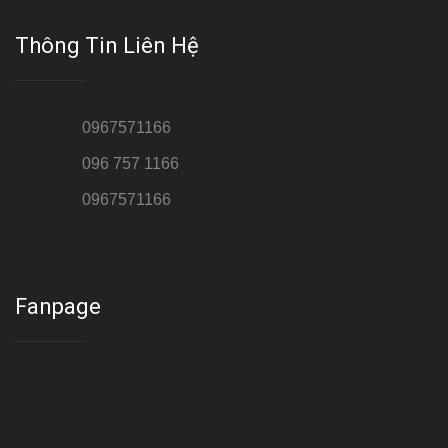
Thông Tin Liên Hệ
Hotline 1:
0967571166
Hotline 2:
096 757 1166
Hotline 3:
0967571166
Cơ sở : Số 8 ngõ 26 Hoàng Cầu, Đống Đa, Hà Nội
Fanpage