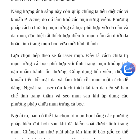
Năng lượng ánh sáng này còn giúp chúng ta tiêu diệt các vi
khuẩn P. Acne, do đó làm khô các mụn sưng viêm. Phương
pháp cách chữa trị mụn trứng cá bọc phù hợp với da dầu và
da mụn, đặc biệt rất thích hợp điều trị mụn nằm ẩn dưới da
hoặc tình trạng mụn bọc vừa mới hình thành.
Lựa chọn tiếp theo sẽ là laser mụn. Đây là cách chữa trị
mụn trứng cá bọc phù hợp với tình trạng mụn không thể
+5
nặn nhằm tránh tổn thương. Công dụng tiêu viêm, diệt vi
khuẩn trên bề mặt da và làm khô cồi mụn một cách dễ
dàng. Ngoài ra, laser còn kích thích tái tạo da nên sẽ hạn
chế tình trạng thâm và sẹo mụn sau khi áp dụng các
phương pháp chữa mụn trứng cá bọc.
Ngoài ra, bạn có thể lựa chọn trị mụn bọc bằng các phương
pháp hiện đại hơn sau khi đã kiểm soát được tình trạng
mụn. Chẳng hạn như giải pháp lăn kim tế bào gốc có thể