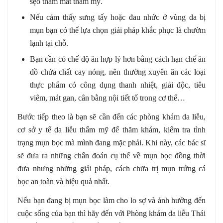
sẹo thâm mất thẩm mỹ.
Nếu cảm thấy sưng tấy hoặc đau nhức ở vùng da bị
mụn bạn có thể lựa chọn giải pháp khắc phục là chườm
lạnh tại chỗ.
Bạn cần có chế độ ăn hợp lý hơn bằng cách hạn chế ăn
đồ chứa chất cay nóng, nên thường xuyên ăn các loại
thực phẩm có công dụng thanh nhiệt, giải độc, tiêu
viêm, mát gan, cân bằng nội tiết tố trong cơ thể…
Bước tiếp theo là bạn sẽ cần đến các phòng khám da liễu,
cơ sở y tế da liễu thẩm mỹ để thăm khám, kiểm tra tình
trạng mụn bọc mà mình đang mặc phải. Khi này, các bác sĩ
sẽ đưa ra những chẩn đoán cụ thể về mụn bọc đồng thời
đưa nhưng những giải pháp, cách chữa trị mụn trứng cá
bọc an toàn và hiệu quả nhất.
Nếu bạn đang bị mụn bọc làm cho lo sợ và ảnh hưởng đến
cuộc sống của bạn thì hãy đến với Phòng khám da liễu Thái