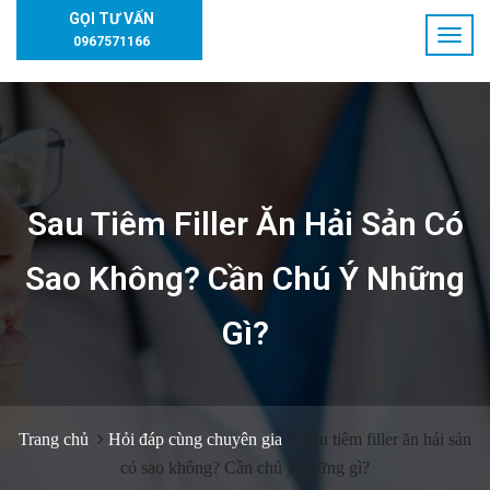
GỌI TƯ VẤN
0967571166
Sau Tiêm Filler Ăn Hải Sản Có
Sao Không? Cần Chú Ý Những
Gì?
Trang chủ
Hỏi đáp cùng chuyên gia
Sau tiêm filler ăn hải sản
có sao không? Cần chú ý những gì?