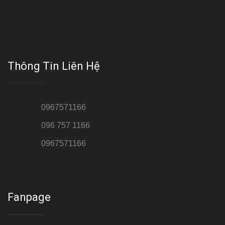
hiện đại và quy trình điều trị theo chuẩn quốc tế, Da liễu - Thẩm
mỹ Thái Hà tự hào là một thương hiệu thẩm mỹ uy tín, luôn mang
đến cho khách dịch vụ làm đẹp hoàn hảo!!
Thông Tin Liên Hệ
Hotline 1:
0967571166
Hotline 2:
096 757 1166
Hotline 3:
0967571166
Cơ sở : Số 8 ngõ 26 Hoàng Cầu, Đống Đa, Hà Nội
Fanpage