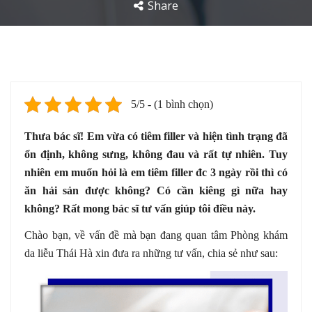
Share
5/5 - (1 bình chọn)
Thưa bác sĩ! Em vừa có tiêm filler và hiện tình trạng đã
ổn định, không sưng, không đau và rất tự nhiên. Tuy
nhiên em muốn hỏi là em tiêm filler đc 3 ngày rồi thì có
ăn hải sản được không? Có cần kiêng gì nữa hay
không? Rất mong bác sĩ tư vấn giúp tôi điều này.
Chào bạn, về vấn đề mà bạn đang quan tâm Phòng khám
da liễu Thái Hà xin đưa ra những tư vấn, chia sẻ như sau: