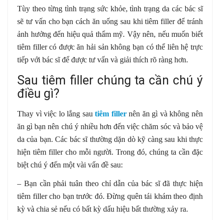
Tùy theo từng tình trạng sức khỏe, tình trạng da các bác sĩ
sẽ tư vấn cho bạn cách ăn uống sau khi tiêm filler để tránh
ảnh hưởng đến hiệu quả thẩm mỹ. Vậy nên, nếu muốn biết
tiêm filler có được ăn hải sản không bạn có thể liên hệ trực
tiếp với bác sĩ để được tư vấn và giải thích rõ ràng hơn.
Sau tiêm filler chúng ta cần chú ý
điều gì?
Thay vì việc lo lắng sau
tiêm filler
nên ăn gì và không nên
ăn gì bạn nên chú ý nhiều hơn đến việc chăm sóc và bảo vệ
da của bạn. Các bác sĩ thường dặn dò kỹ càng sau khi thực
hiện tiêm filler cho mỗi người. Trong đó, chúng ta cần đặc
biệt chú ý đến một vài vấn đề sau:
– Bạn cần phải tuân theo chỉ dẫn của bác sĩ đã thực hiện
tiêm filler cho bạn trước đó. Đừng quên tái khám theo định
kỳ và chia sẻ nếu có bất kỳ dấu hiệu bất thường xảy ra.