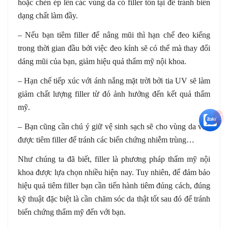
hoặc chèn ép lên các vùng da có filler tồn tại để tránh biến
dạng chất làm đầy.
– Nếu bạn tiêm filler để nâng mũi thì hạn chế đeo kiếng
trong thời gian đầu bởi việc đeo kính sẽ có thể mà thay đổi
dáng mũi của bạn, giảm hiệu quả thẩm mỹ nội khoa.
– Hạn chế tiếp xúc với ánh nắng mặt trời bởi tia UV sẽ làm
giảm chất lượng filler từ đó ảnh hưởng đến kết quả thẩm
mỹ.
+5
– Bạn cũng cần chú ý giữ vệ sinh sạch sẽ cho vùng da vừa
được tiêm filler để tránh các biến chứng nhiễm trùng…
Như chúng ta đã biết, filler là phương pháp thẩm mỹ nội
khoa được lựa chọn nhiều hiện nay. Tuy nhiên, để đảm bảo
hiệu quả tiêm filler bạn cần tiến hành tiêm đúng cách, đúng
kỹ thuật đặc biệt là cần chăm sóc da thật tốt sau đó để tránh
biến chứng thẩm mỹ đến với bạn.