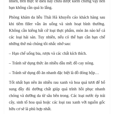
nhiên, trên thực tế điều này chưa được kiểm chứng vậy nên
bạn không cần quá lo lắng.
Phòng khám da liễu Thái Hà khuyến cáo khách hàng sau
khi tiêm filler vẫn ăn uống và sinh hoạt bình thường.
Không cần kiêng bất cứ loại thực phẩm, món ăn nào kể cả
các loại hải sản. Tuy nhiên, nếu có thể bạn cần hạn chế
những thứ mà chúng tôi nhắc nhở sau:
– Hạn chế uống bia, rượu và các chất kích thích.
– Tránh sử dụng thức ăn nhiều dầu mỡ, đồ cay nóng.
– Tránh sử dụng đồ ăn nhanh đặc biệt là đồ đóng hộp…
Tốt nhất bạn nên ăn nhiều rau xanh và hoa quả tươi để bổ
sung đầy đủ dưỡng chất giúp quá trình hồi phục nhanh
chóng và dưỡng da từ sâu bên trong. Các loại nước ép trái
cây, sinh tố hoa quả hoặc các loại rau xanh với nguồn gốc
hữu cơ sẽ là phù hợp nhất.