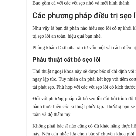
Bao gồm cả với các vết sẹo nhỏ và mới hình thành.
Các phương pháp điều trị sẹo l
Như vậy là bạn đã phần nào hiểu sẹo lồi có tự khỏi
trị sẹo lồi an toàn, hiệu quả bạn nhé.
Phòng khám Dr.thaiha xin tư vấn một vài cách điều trị
Phẫu thuật cắt bỏ sẹo lồi
Thủ thuật ngoại khoa này sẽ được bác sĩ chỉ định vớ
ngay lập tức. Tuy nhiên cần phải kết hợp với tiêm cort
tái phát sẹo. Phù hợp với các vết sẹo lồi có kích thước
Đối với phương pháp cắt bỏ sẹo lồi đòi hỏi trình độ b
hành thực hiện các kĩ thuật phức tạp. Thường bạn sẽ 
toàn và độ thẩm mỹ.
Không phải bác sĩ nào cũng có đủ khác năng thực hiệ
này. Nên cân nhắc lựa chọn bác sĩ chuyên khoa giỏi 