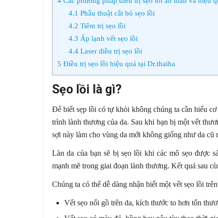
4
Các phương pháp điều trị sẹo lồi an toàn và hiệu 
4.1
Phẫu thuật cắt bỏ sẹo lồi
4.2
Tiêm trị sẹo lồi
4.3
Áp lạnh vết sẹo lồi
4.4
Laser điều trị sẹo lồi
5
Điều trị sẹo lồi hiệu quả tại Dr.thaiha
Sẹo lồi là gì?
Để biết sẹp lồi có tự khỏi không chúng ta cần hiểu cơ
trình lành thương của da. Sau khi bạn bị một vết thư
sợi này làm cho vùng da mới không giống như da cũ m
Làn da của bạn sẽ bị sẹo lồi khi các mô sẹo được s
mạnh mẽ trong giai đoạn lành thương. Kết quả sau cùn
Chúng ta có thể dễ dàng nhận biết một vết sẹo lồi trên
Vết sẹo nổi gồ trên da, kích thước to hơn tổn thư