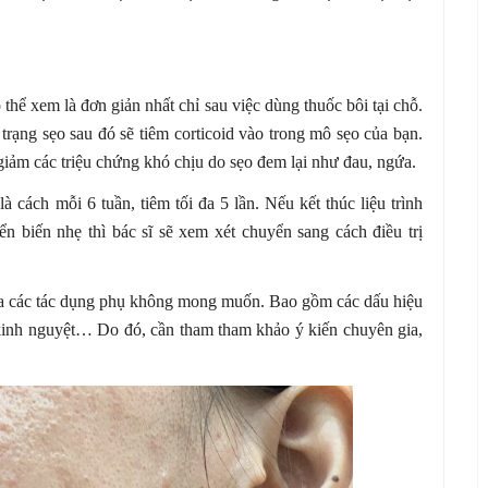
thể xem là đơn giản nhất chỉ sau việc dùng thuốc bôi tại chỗ.
 trạng sẹo sau đó sẽ tiêm corticoid vào trong mô sẹo của bạn.
giảm các triệu chứng khó chịu do sẹo đem lại như đau, ngứa.
là cách mỗi 6 tuần, tiêm tối đa 5 lần. Nếu kết thúc liệu trình
n biến nhẹ thì bác sĩ sẽ xem xét chuyển sang cách điều trị
ra các tác dụng phụ không mong muốn. Bao gồm các dấu hiệu
n kinh nguyệt… Do đó, cần tham tham khảo ý kiến chuyên gia,