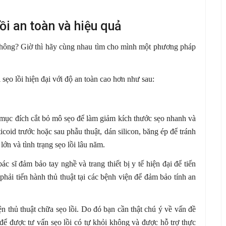
ồi an toàn và hiệu quả
 không? Giờ thì hãy cùng nhau tìm cho mình một phương pháp
 sẹo lồi hiện đại với độ an toàn cao hơn như sau:
i mục đích cắt bỏ mô sẹo để làm giảm kích thước sẹo nhanh và
icoid trước hoặc sau phẫu thuật, dán silicon, băng ép để tránh
 lớn và tình trạng sẹo lồi lâu năm.
ác sĩ đảm bảo tay nghề và trang thiết bị y tế hiện đại để tiến
phải tiến hành thủ thuật tại các bệnh viện để đảm bảo tính an
n thủ thuật chữa sẹo lồi. Do đó bạn cần thật chú ý về vấn đề
để được tư vấn sẹo lồi có tự khỏi không và được hỗ trợ thực