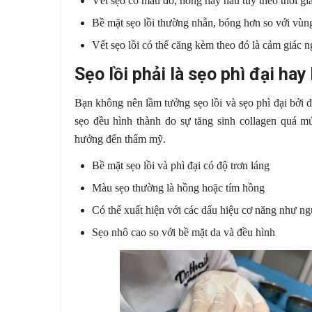
Vết sẹo có màu đỏ, hồng hay nâu tùy theo thời gi
Bề mặt sẹo lồi thường nhẵn, bóng hơn so với vùn
Vết sẹo lồi có thể căng kèm theo đó là cảm giác
Sẹo lồi phải là sẹo phì đại ha
Bạn không nên lầm tưởng sẹo lồi và sẹo phì đại bởi đ
sẹo đều hình thành do sự tăng sinh collagen quá mứ
hưởng đến thẩm mỹ.
Bề mặt sẹo lồi và phì đại có độ trơn láng
Màu sẹo thường là hồng hoặc tím hồng
Có thể xuất hiện với các dấu hiệu cơ năng như n
Sẹo nhô cao so với bề mặt da và đều hình