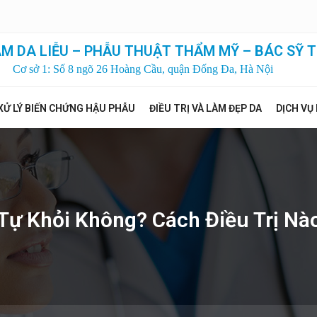
M DA LIỄU – PHẪU THUẬT THẨM MỸ – BÁC SỸ T
Cơ sở 1: Số 8 ngõ 26 Hoàng Cầu, quận Đống Đa, Hà Nội
XỬ LÝ BIẾN CHỨNG HẬU PHẪU
ĐIỀU TRỊ VÀ LÀM ĐẸP DA
DỊCH VỤ
 Tự Khỏi Không? Cách Điều Trị Nà