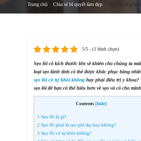
Trang chủ
Chia sẻ bí quyết làm đẹp
Sẹo lồi có tự kh
5/5 - (1 bình chọn)
Sẹo lồi có kích thước lớn sẽ khiến cho chúng ta mấ
loại sẹo lành tính có thể được khắc phục bằng nhi
sẹo lồi có tự khỏi không
hay phải điều trị y khoa? 
sẹo lồi để bạn có thể hiểu hơn về sẹo và có cho mình
Contents
[
hide
]
1
Sẹo lồi là gì?
2
Sẹo lồi phải là sẹo phì đại hay không?
3
Sẹo lồi có tự khỏi không?