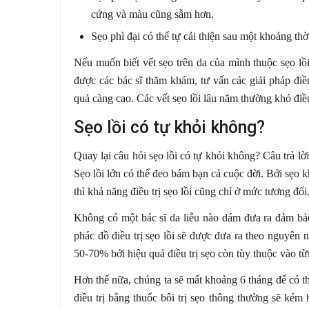
cứng và màu cũng sẫm hơn.
Sẹo phì đại có thể tự cải thiện sau một khoảng thờ
Nếu muốn biết vết sẹo trên da của mình thuộc sẹo lồi
được các bác sĩ thăm khám, tư vấn các giải pháp điều
quả càng cao. Các vết sẹo lồi lâu năm thường khó điều
Sẹo lồi có tự khỏi không?
Quay lại câu hỏi sẹo lồi có tự khỏi không? Câu t
Sẹo lồi lớn có thể đeo bám bạn cả cuộc đời. Bởi sẹo 
thì khả năng điều trị sẹo lồi cũng chỉ ở mức tương đối
Không có một bác sĩ da liễu nào dám đưa ra đảm bảo
phác đồ điều trị sẹo lồi sẽ được đưa ra theo nguyên 
50-70% bởi hiệu quả điều trị sẹo còn tùy thuộc vào từn
Hơn thế nữa, chúng ta sẽ mất khoảng 6 tháng để có thể
điều trị bằng thuốc bôi trị sẹo thông thường sẽ kém 