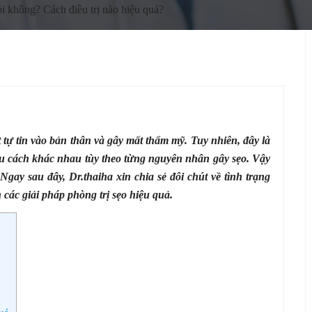
ỏi không? Cách điều trị nào hiệu quả?
t tự tin vào bản thân và gây mất thẩm mỹ. Tuy nhiên, đây là
ều cách khác nhau tùy theo từng nguyên nhân gây sẹo. Vậy
Ngay sau đây, Dr.thaiha xin chia sẻ đôi chút về tình trạng
 các giải pháp phòng trị sẹo hiệu quả.