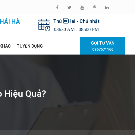
HÁI HÀ
Thứ Hai - Chủ nhật
08h30 AM - 08h00 PM
GỌI TƯ VẤN
 KHÁC
TUYỂN DỤNG
0967571166
o Hiệu Quả?