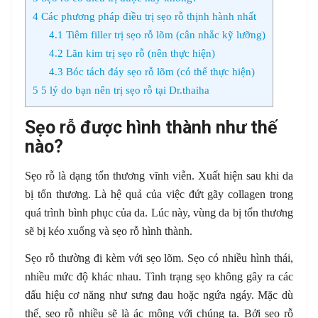
4
Các phương pháp điều trị sẹo rỗ thịnh hành nhất
4.1
Tiêm filler trị sẹo rỗ lõm (cân nhắc kỹ lưỡng)
4.2
Lăn kim trị sẹo rỗ (nên thực hiện)
4.3
Bóc tách đáy sẹo rỗ lõm (có thể thực hiện)
5
5 lý do bạn nên trị sẹo rỗ tại Dr.thaiha
Sẹo rỗ được hình thành như thế
nào?
Sẹo rỗ là dạng tổn thương vĩnh viễn. Xuất hiện sau khi da
bị tổn thương. Là hệ quả của việc đứt gãy collagen trong
quá trình bình phục của da. Lúc này, vùng da bị tổn thương
sẽ bị kéo xuống và sẹo rỗ hình thành.
Sẹo rỗ thường đi kèm với sẹo lõm. Sẹo có nhiều hình thái,
nhiều mức độ khác nhau. Tình trạng sẹo không gây ra các
dấu hiệu cơ năng như sưng đau hoặc ngứa ngáy. Mặc dù
thế, sẹo rỗ nhiều sẽ là ác mộng với chúng ta. Bởi sẹo rỗ