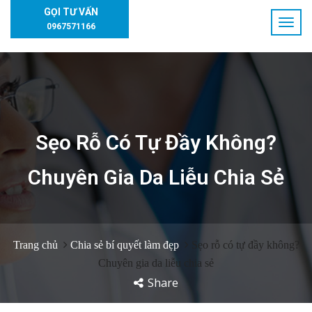
GỌI TƯ VẤN
0967571166
Sẹo Rỗ Có Tự Đầy Không?
Chuyên Gia Da Liễu Chia Sẻ
Trang chủ
Chia sẻ bí quyết làm đẹp
Sẹo rỗ có tự đầy không?
Chuyên gia da liễu chia sẻ
Share