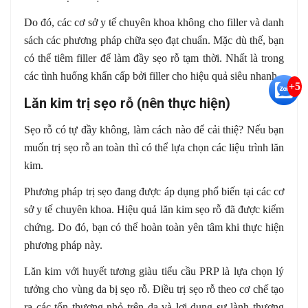
Do đó, các cơ sở y tế chuyên khoa không cho filler và danh
sách các phương pháp chữa sẹo đạt chuẩn. Mặc dù thế, bạn
có thể tiêm filler để làm đầy sẹo rỗ tạm thời. Nhất là trong
các tình huống khẩn cấp bởi filler cho hiệu quả siêu nhanh.
+5
Lăn kim trị sẹo rỗ (nên thực hiện)
Sẹo rỗ có tự đầy không, làm cách nào để cải thiệ? Nếu bạn
muốn trị sẹo rỗ an toàn thì có thể lựa chọn các liệu trình lăn
kim.
Phương pháp trị sẹo đang được áp dụng phổ biến tại các cơ
sở y tế chuyên khoa. Hiệu quả lăn kim sẹo rỗ đã được kiểm
chứng. Do đó, bạn có thể hoàn toàn yên tâm khi thực hiện
phương pháp này.
Lăn kim với huyết tương giàu tiểu cầu PRP là lựa chọn lý
tưởng cho vùng da bị sẹo rỗ. Điều trị sẹo rỗ theo cơ chế tạo
ra các tổn thương nhỏ trên da và lợi dụng sự lành thương