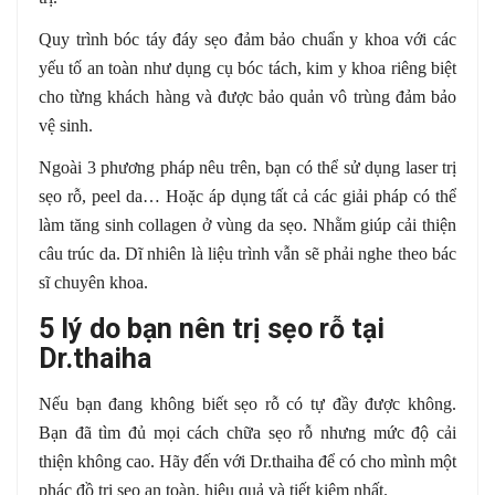
Quy trình bóc táy đáy sẹo đảm bảo chuẩn y khoa với các
yếu tố an toàn như dụng cụ bóc tách, kim y khoa riêng biệt
cho từng khách hàng và được bảo quản vô trùng đảm bảo
vệ sinh.
Ngoài 3 phương pháp nêu trên, bạn có thể sử dụng laser trị
sẹo rỗ, peel da… Hoặc áp dụng tất cả các giải pháp có thể
làm tăng sinh collagen ở vùng da sẹo. Nhằm giúp cải thiện
câu trúc da. Dĩ nhiên là liệu trình vẫn sẽ phải nghe theo bác
sĩ chuyên khoa.
5 lý do bạn nên trị sẹo rỗ tại
Dr.thaiha
Nếu bạn đang không biết sẹo rỗ có tự đầy được không.
Bạn đã tìm đủ mọi cách chữa sẹo rỗ nhưng mức độ cải
thiện không cao. Hãy đến với Dr.thaiha để có cho mình một
phác đồ trị sẹo an toàn, hiệu quả và tiết kiệm nhất.