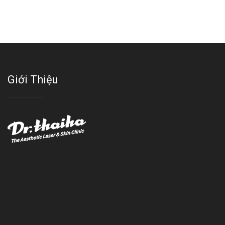
Giới Thiệu
Với đội ngũ bác sỹ chuyên khoa giàu kinh nghệm, trang thiết bị
hiện đại và quy trình điều trị theo chuẩn quốc tế, Da liễu - Thẩm
mỹ Thái Hà tự hào là một thương hiệu thẩm mỹ uy tín, luôn mang
đến cho khách dịch vụ làm đẹp hoàn hảo!!