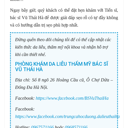
Ngay bây giờ, quý khách có thể đặt hẹn khám với Tiến sĩ,
bác sĩ Vũ Thái Hà để được giải đáp sẹo rỗ có tự đầy không
và có hướng dẫn trị sẹo phù hợp nhất.
Đừng quên theo dõi chúng tôi để có thể cập nhật các
kiến thức da liễu, thẩm mỹ nội khoa và nhận hỗ trợ
khi cần thiết nhé.
PHÒNG KHÁM DA LIỄU THẨM MỸ BÁC SĨ
VŨ THÁI HÀ
Địa chỉ:
Số 8 ngõ 26 Hoàng Cầu cũ, Ô Chợ Dừa –
Đống Đa Hà Nội.
Facebook:
https://www.facebook.com/BSVuThaiHa
Facebook:
https://www.facebook.com/trungcahocduong.dalieuthaiha
Hotline:
0967571166
hoặc
0968571166