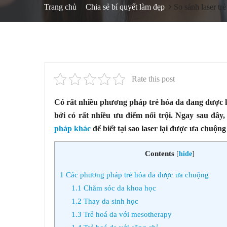
Trang chủ
Chia sẻ bí quyết làm đẹp
So sánh laser t
Rate this post
Có rất nhiều phương pháp trẻ hóa da đang được kh
bởi có rất nhiều ưu điểm nổi trội. Ngay sau đây
pháp khác
để biết tại sao laser lại được ưa chuộn
Contents
[
hide
]
1
Các phương pháp trẻ hóa da được ưa chuộng
1.1
Chăm sóc da khoa học
1.2
Thay da sinh học
1.3
Trẻ hoá da với mesotherapy