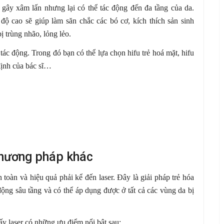
 gây xâm lấn nhưng lại có thể tác động đến đa tầng của da.
 độ cao sẽ giúp làm săn chắc các bó cơ, kích thích sản sinh
ị trùng nhão, lỏng lẻo.
ác động. Trong đó bạn có thể lựa chọn hifu trẻ hoá mặt, hifu
định của bác sĩ…
phương pháp khác
oàn và hiệu quả phải kể đến laser. Đây là giải pháp trẻ hóa
động sâu tầng và có thể áp dụng được ở tất cả các vùng da bị
ấy laser có những ưu điểm nổi bật sau: