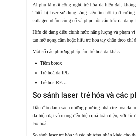
Ai phu là một công nghệ trẻ hóa da hiện đại, không
Thiết bị laser sử dụng sóng siêu âm hội tụ ở cường
collagen nhằm củng cố và phục hồi cấu trúc da đang b
Hifu dễ dàng điều chỉnh mức năng lượng và phạm vi t
tan mỡ nọng cằm hoặc hifu trẻ hoá tay chân theo chỉ 
Một số các phương pháp làm trẻ hoá da khác:
Tiêm botox
Trẻ hoá da IPL
Trẻ hoá RF…
So sánh laser trẻ hóa và các 
Dẫn đầu danh sách những phương pháp trẻ hóa da an t
da hiện đại và mang đến hiệu quả toàn diện, với tác 
lão hoá.
So sánh laser trẻ hóa và các phương pháp khác cho th