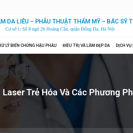
M DA LIỄU – PHẪU THUẬT THẨM MỸ – BÁC SỸ T
Cơ sở 1: Số 8 ngõ 26 Hoàng Cầu, quận Đống Đa, Hà Nội
XỬ LÝ BIẾN CHỨNG HẬU PHẪU
ĐIỀU TRỊ VÀ LÀM ĐẸP DA
DỊCH VỤ
 Laser Trẻ Hóa Và Các Phương P