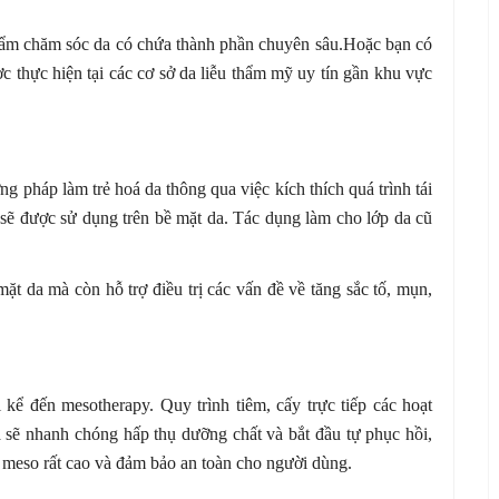
phẩm chăm sóc da có chứa thành phần chuyên sâu.Hoặc bạn có
c thực hiện tại các cơ sở da liễu thẩm mỹ uy tín gần khu vực
g pháp làm trẻ hoá da thông qua việc kích thích quá trình tái
ẽ được sử dụng trên bề mặt da. Tác dụng làm cho lớp da cũ
ặt da mà còn hỗ trợ điều trị các vấn đề về tăng sắc tố, mụn,
 kể đến mesotherapy. Quy trình tiêm, cấy trực tiếp các hoạt
da sẽ nhanh chóng hấp thụ dưỡng chất và bắt đầu tự phục hồi,
ức meso rất cao và đảm bảo an toàn cho người dùng.