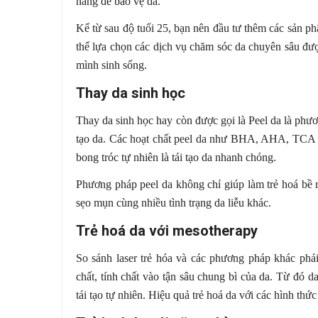
nắng để bảo vệ da.
Kể từ sau độ tuổi 25, bạn nên đầu tư thêm các sản 
thể lựa chọn các dịch vụ chăm sóc da chuyên sâu đượ
mình sinh sống.
Thay da sinh học
Thay da sinh học hay còn được gọi là Peel da là phươn
tạo da. Các hoạt chất peel da như BHA, AHA, TCA s
bong tróc tự nhiên là tái tạo da nhanh chóng.
Phương pháp peel da không chỉ giúp làm trẻ hoá bề m
sẹo mụn cùng nhiều tình trạng da liễu khác.
Trẻ hoá da với mesotherapy
So sánh laser trẻ hóa và các phương pháp khác phải
chất, tính chất vào tận sâu chung bì của da. Từ đó 
tái tạo tự nhiên. Hiệu quả trẻ hoá da với các hình th