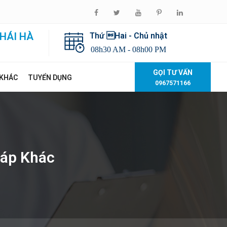
HÁI HÀ
Thứ Hai - Chủ nhật
08h30 AM - 08h00 PM
GỌI TƯ VẤN
 KHÁC
TUYỂN DỤNG
0967571166
háp Khác