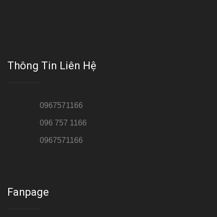
hiện đại và quy trình điều trị theo chuẩn quốc tế, Da liễu - Thẩm
mỹ Thái Hà tự hào là một thương hiệu thẩm mỹ uy tín, luôn mang
đến cho khách dịch vụ làm đẹp hoàn hảo!!
Thông Tin Liên Hệ
Hotline 1:
0967571166
Hotline 2:
096 757 1166
Hotline 3:
0967571166
Cơ sở : Số 8 ngõ 26 Hoàng Cầu, Đống Đa, Hà Nội
Fanpage