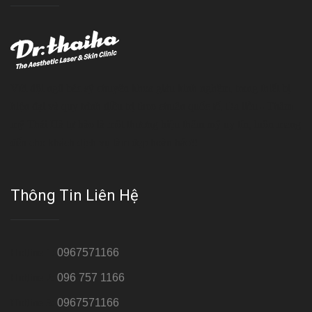
Với đội ngũ bác sỹ chuyên khoa giàu kinh nghệm, trang thiết bị
hiện đại và quy trình điều trị theo chuẩn quốc tế, Da liễu - Thẩm
mỹ Thái Hà tự hào là một thương hiệu thẩm mỹ uy tín, luôn mang
đến cho khách dịch vụ làm đẹp hoàn hảo!!
Thông Tin Liên Hệ
Hotline 1:
0967571166
Hotline 2:
096 757 1166
Hotline 3:
0967571166