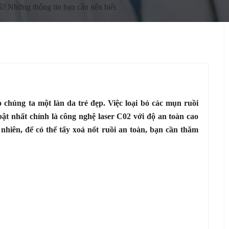
gì? Những thông tin bạn cần nên biết
húng ta một làn da trẻ đẹp. Việc loại bỏ các mụn ruồi
ật nhất chính là công nghệ laser C02 với độ an toàn cao
nhiên, để có thể tẩy xoá nốt ruồi an toàn, bạn cần thăm