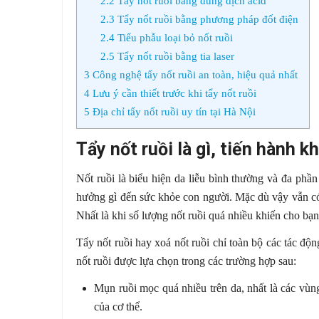
2.2
Tẩy nốt ruồi bằng dung dịch acid
2.3
Tẩy nốt ruồi bằng phương pháp đốt điện
2.4
Tiểu phẫu loại bỏ nốt ruồi
2.5
Tẩy nốt ruồi bằng tia laser
3
Công nghệ tẩy nốt ruồi an toàn, hiệu quả nhất
4
Lưu ý cần thiết trước khi tẩy nốt ruồi
5
Địa chỉ tẩy nốt ruồi uy tín tại Hà Nội
Tẩy nốt ruồi là gì, tiến hành k
Nốt ruồi là biểu hiện da liễu bình thường và đa phần
hưởng gì đến sức khỏe con người. Mặc dù vậy vẫn có
Nhất là khi số lượng nốt ruồi quá nhiều khiến cho bạn
Tẩy nốt ruồi hay xoá nốt ruồi chỉ toàn bộ các tác đ
nốt ruồi được lựa chọn trong các trường hợp sau:
Mụn ruồi mọc quá nhiều trên da, nhất là các vùn
của cơ thể.