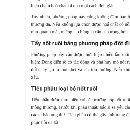
hiện chấm hoá chất tại nhà một cách đơn giản.
Tuy nhiên, phương pháp này cũng không đảm bảo hiệu
thương da. Nếu không lựa chọn được hoá chất có nồn
như quanh mắt, miệng… chúng ta cần cẩn trọng hơn.
Tẩy nốt ruồi bằng phương pháp đốt đ
Phương pháp này cần được thực hiện nhiều lần mới c
hiện: Dòng điện sẽ có tác động và phá hủy mô nốt ru
đốt cháy tạo ra mùi khét và các tổn thương. Nếu khô
xấu.
Tiểu phẫu loại bỏ nốt ruồi
Tiểu phẫu được thực hiện cới các trường hợp nốt ruồi 
thông thường. Trước khi phẫu thuật, bác sĩ sẽ yêu c
các tế bào ung thư. Tiểu phẫu có thể gây tình trạng
phục hồi da tốt.