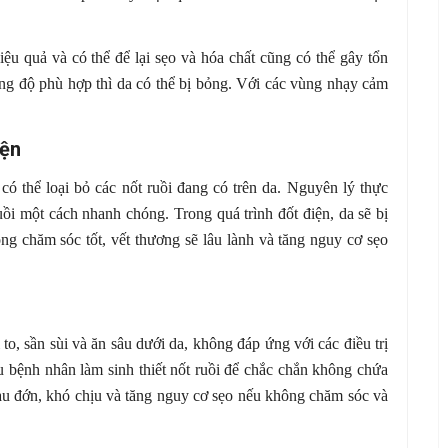
 quả và có thể để lại sẹo và hóa chất cũng có thể gây tổn
g độ phù hợp thì da có thể bị bỏng. Với các vùng nhạy cảm
iện
ó thể loại bỏ các nốt ruồi đang có trên da. Nguyên lý thực
ồi một cách nhanh chóng. Trong quá trình đốt điện, da sẽ bị
ng chăm sóc tốt, vết thương sẽ lâu lành và tăng nguy cơ sẹo
to, sần sùi và ăn sâu dưới da, không đáp ứng với các điều trị
ầu bệnh nhân làm sinh thiết nốt ruồi để chắc chắn không chứa
 đau đớn, khó chịu và tăng nguy cơ sẹo nếu không chăm sóc và