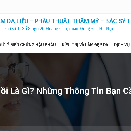
M DA LIỄU – PHẪU THUẬT THẨM MỸ – BÁC SỸ T
Cơ sở 1: Số 8 ngõ 26 Hoàng Cầu, quận Đống Đa, Hà Nội
XỬ LÝ BIẾN CHỨNG HẬU PHẪU
ĐIỀU TRỊ VÀ LÀM ĐẸP DA
DỊCH VỤ
ồi Là Gì? Những Thông Tin Bạn C