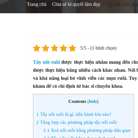
Trang chủ
Chia sẻ bí quyết làm đẹp
Tẩy nốt ruồi là 
5/5 - (1 bình chọn)
Tẩy nốt ruồi
được thực hiện nhằm mang đến cho c
được thực hiện bằng nhiều cách khác nhau. Nổi b
và khả năng loại bỏ vĩnh viễn các mụn ruồi. Tuy 
khám để có chỉ định từ bác sĩ chuyên khoa.
Contents
[
hide
]
1
Tẩy nốt ruồi là gì, tiến hành khi nào?
2
Tổng hợp các phương pháp tẩy nốt ruồi
2.1
Xoá nốt ruồi bằng phương pháp dân gian