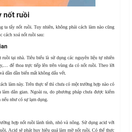
 nốt ruồi
g ta tẩy nốt ruồi. Tuy nhiên, không phải cách làm nào cũng
c cách xoá nốt ruồi sau:
ian
ruồi tại nhà. Tiêu biểu là sử dụng các nguyên liệu tự nhiên
,… để thoa trực tiếp lên trên vùng da có nốt ruồi. Theo lời
 và dần dần biến mất không dấu vết.
cách làm này. Trên thực tế thì chưa có một trường hợp nào có
ách làm dân gian. Ngoài ra, do phương pháp chưa được kiểm
a nếu như có sự lạm dụng.
ờng hợp nốt ruồi lành tính, nhỏ và nông. Sử dụng acid với
ruồi. Acid sẽ phát huy hiệu quả làm mờ nốt ruồi. Có thể thực