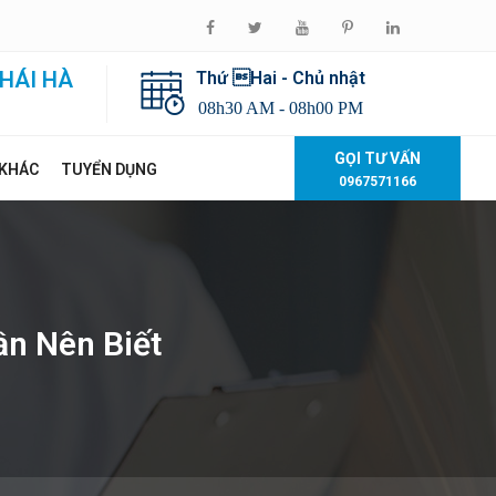
HÁI HÀ
Thứ Hai - Chủ nhật
08h30 AM - 08h00 PM
GỌI TƯ VẤN
 KHÁC
TUYỂN DỤNG
0967571166
ần Nên Biết