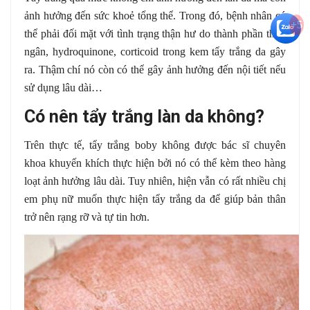
ảnh hưởng đến sức khoẻ tổng thể. Trong đó, bệnh nhân có
+5
thể phải đối mặt với tình trạng thận hư do thành phần thuỷ
ngân, hydroquinone, corticoid trong kem tẩy trắng da gây
ra. Thậm chí nó còn có thể gây ảnh hưởng đến nội tiết nếu
sử dụng lâu dài…
Có nên tẩy trắng làn da không?
Trên thực tế, tẩy trắng boby không được bác sĩ chuyên
khoa khuyến khích thực hiện bởi nó có thể kèm theo hàng
loạt ảnh hưởng lâu dài. Tuy nhiên, hiện vẫn có rất nhiều chị
em phụ nữ muốn thực hiện tẩy trắng da để giúp bản thân
trở nên rạng rỡ và tự tin hơn.