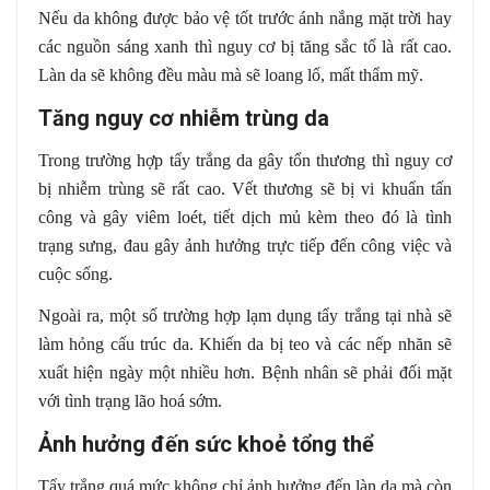
Nếu da không được bảo vệ tốt trước ánh nắng mặt trời hay
các nguồn sáng xanh thì nguy cơ bị tăng sắc tố là rất cao.
Làn da sẽ không đều màu mà sẽ loang lổ, mất thẩm mỹ.
Tăng nguy cơ nhiễm trùng da
Trong trường hợp tẩy trắng da gây tổn thương thì nguy cơ
bị nhiễm trùng sẽ rất cao. Vết thương sẽ bị vi khuẩn tấn
công và gây viêm loét, tiết dịch mủ kèm theo đó là tình
trạng sưng, đau gây ảnh hưởng trực tiếp đến công việc và
cuộc sống.
Ngoài ra, một số trường hợp lạm dụng tẩy trắng tại nhà sẽ
làm hỏng cấu trúc da. Khiến da bị teo và các nếp nhăn sẽ
xuất hiện ngày một nhiều hơn. Bệnh nhân sẽ phải đối mặt
với tình trạng lão hoá sớm.
Ảnh hưởng đến sức khoẻ tổng thể
Tẩy trắng quá mức không chỉ ảnh hưởng đến làn da mà còn