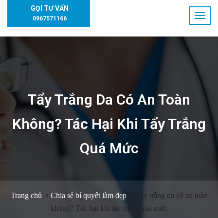
GỌI TƯ VẤN
0967571166
Tẩy Trắng Da Có An Toàn
Không? Tác Hại Khi Tẩy Trắng
Quá Mức
Trang chủ
Chia sẻ bí quyết làm đẹp
Tẩy trắng da có an toàn
không? Tác hại khi tẩy trắng quá mức