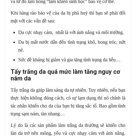
và từ đó làm hỏng “tấm khiến sinh học” bảo vệ cơ thể.
Khi hàng rào bảo vệ của da bị phá huỷ thì bạn sẽ phải đối
mặt với các vấn đề sau:
Da cực nhạy cảm, nhất là với ánh nắng và môi trường.
Da bị mất nước dẫn đến tình trạng khô, bong tróc, nứt
nẻ.
Sức đề kháng bị giảm và gia tăng tình trạng da liễu…
Tẩy trắng da quá mức làm tăng nguy cơ
nám da
Tẩy trắng da giúp làm sáng da tự nhiên. Tuy nhiên, nếu bạn
thực hiện không đúng cách, có sự lạm dụng thì nó chính là
tác nhân khiến cho da của bạn bị tăng sắc tố. Bao gồm tình
trạng sạm nám, tàn nhang…
Lý do là các sản phẩm làm trắng da thường sẽ khiến cho
làn da trở nên mỏng, yếu và cực nhạy cảm với ánh nắng.