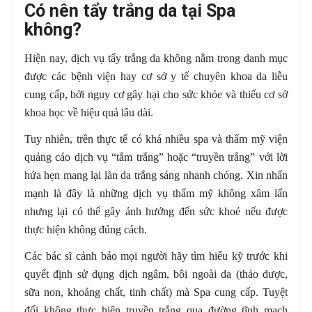
Có nên tẩy trắng da tại Spa
không?
Hiện nay, dịch vụ tẩy trắng da không nằm trong danh mục
được các bệnh viện hay cơ sở y tế chuyên khoa da liễu
cung cấp, bởi nguy cơ gây hại cho sức khỏe và thiếu cơ sở
khoa học về hiệu quả lâu dài.
Tuy nhiên, trên thực tế có khá nhiều spa và thẩm mỹ viện
quảng cáo dịch vụ “tắm trắng” hoặc “truyền trắng” với lời
hứa hẹn mang lại làn da trắng sáng nhanh chóng. Xin nhấn
mạnh là đây là những dịch vụ thẩm mỹ không xâm lấn
nhưng lại có thể gây ảnh hưởng đến sức khoẻ nếu được
thực hiện không đúng cách.
Các bác sĩ cảnh báo mọi người hãy tìm hiểu kỹ trước khi
quyết định sử dụng dịch ngâm, bôi ngoài da (thảo dược,
sữa non, khoáng chất, tinh chất) mà Spa cung cấp. Tuyệt
đối không thực hiện truyền trắng qua đường tĩnh mạch