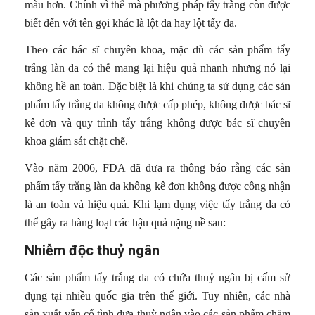
màu hơn. Chính vì thế mà phương pháp tẩy trắng còn được
biết đến với tên gọi khác là lột da hay lột tẩy da.
Theo các bác sĩ chuyên khoa, mặc dù các sản phẩm tẩy
trắng làn da có thể mang lại hiệu quả nhanh nhưng nó lại
không hề an toàn. Đặc biệt là khi chúng ta sử dụng các sản
phẩm tẩy trắng da không được cấp phép, không được bác sĩ
kê đơn và quy trình tẩy trắng không được bác sĩ chuyên
khoa giám sát chặt chẽ.
Vào năm 2006, FDA đã đưa ra thông báo rằng các sản
phẩm tẩy trắng làn da không kê đơn không được công nhận
là an toàn và hiệu quả. Khi lạm dụng việc tẩy trắng da có
thể gây ra hàng loạt các hậu quả nặng nề sau:
Nhiễm độc thuỷ ngân
Các sản phẩm tẩy trắng da có chứa thuỷ ngân bị cấm sử
dụng tại nhiều quốc gia trên thế giới. Tuy nhiên, các nhà
sản xuất vẫn cố tình đưa thuỳ ngân vào các sản phẩm chăm