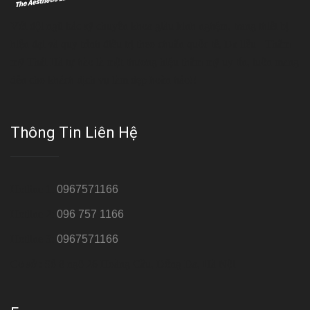
Với đội ngũ bác sỹ chuyên khoa giàu kinh nghệm, trang thiết bị
hiện đại và quy trình điều trị theo chuẩn quốc tế, Da liễu - Thẩm
mỹ Thái Hà tự hào là một thương hiệu thẩm mỹ uy tín, luôn mang
đến cho khách dịch vụ làm đẹp hoàn hảo!!
Thông Tin Liên Hệ
Hotline 1:
0967571166
Hotline 2:
096 757 1166
Hotline 3:
0967571166
Cơ sở : Số 8 ngõ 26 Hoàng Cầu, Đống Đa, Hà Nội