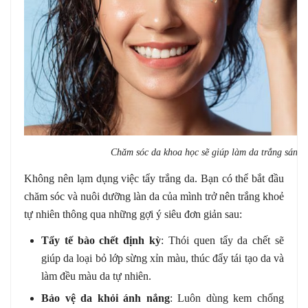
Chăm sóc da khoa học sẽ giúp làm da trắng sáng t
Không nên lạm dụng việc tẩy trắng da. Bạn có thể bắt đầu
chăm sóc và nuôi dưỡng làn da của mình trở nên trắng khoẻ
tự nhiên thông qua những gợi ý siêu đơn giản sau:
Tẩy tế bào chết định kỳ
: Thói quen tẩy da chết sẽ
giúp da loại bỏ lớp sừng xỉn màu, thúc đẩy tái tạo da và
làm đều màu da tự nhiên.
Bảo vệ da khỏi ánh nắng
: Luôn dùng kem chống