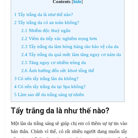
Contents
[
hide
]
1
Tẩy trắng da là như thế nào?
2
Tẩy trắng da có an toàn không?
2.1
Nhiễm độc thuỷ ngân
2.2
Viêm da tiếp xúc nghiêm trọng hơn
2.3
Tẩy trắng da làm hỏng hàng rào bảo vệ của da
2.4
Tẩy trắng da quá mức làm tăng nguy cơ nám da
2.5
Tăng nguy cơ nhiễm trùng da
2.6
Ảnh hưởng đến sức khoẻ tổng thể
3
Có nên tẩy trắng làn da không?
4
Có nên tẩy trắng da tại Spa không?
5
Làm sao để da trắng sáng tự nhiên
Tẩy trắng da là như thế nào?
Một làn da trắng sáng sẽ giúp chị em có thêm sự tự tin vào
bản thân. Chính vì thế, có rất nhiều người đang muốn tẩy