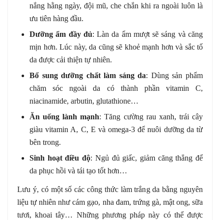
nắng hằng ngày, đội mũ, che chắn khi ra ngoài luôn là
ưu tiên hàng đầu.
Dưỡng ẩm đầy đủ
: Làn da ẩm mượt sẽ sáng và căng
mịn hơn. Lúc này, da cũng sẽ khoẻ mạnh hơn và sắc tố
da được cải thiện tự nhiên.
Bổ sung dưỡng chất làm sáng da
: Dùng sản phẩm
chăm sóc ngoài da có thành phần vitamin C,
niacinamide, arbutin, glutathione…
Ăn uống lành mạnh
: Tăng cường rau xanh, trái cây
giàu vitamin A, C, E và omega-3 để nuôi dưỡng da từ
bên trong.
Sinh hoạt điều độ
: Ngủ đủ giấc, giảm căng thẳng để
da phục hồi và tái tạo tốt hơn…
Lưu ý, có một số các công thức làm trắng da bằng nguyên
liệu tự nhiên như cám gạo, nha đam, trứng gà, mật ong, sữa
tươi, khoai tây… Những phương pháp này có thể được