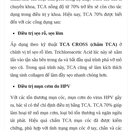
chuyên khoa, TCA nồng độ từ 70% trở lên sẽ còn cho tác
dụng trong điều trị y khoa. Hiện nay, TCA 70% được biết
đến với các công dụng sau:
Điều trị sẹo rỗ, sẹo lõm
Áp dụng theo kỹ thuật
TCA CROSS (chấm TCA)
ở
chính vị trí sẹo rỗ lõm. Trichloroacetic Acid lúc này sẽ xâm
lấn vào tận sâu bên trong da và bắt đầu quá trình phá vỡ mô
sẹo cũ. Trong quá trình này, TCA cũng sẽ làm kích thích
tăng sinh collagen để làm đầy sẹo nhanh chóng hơn.
Điều trị mụn cơm do HPV
Với các tổn thương mụn cóc, mụn cơm do virus HPV gây
ra, bác sĩ có thể chỉ định điều trị bằng TCA. TCA 70% giúp
làm hoại tử mô mụn cơm, loại bỏ tổn thương và ngăn ngừa
tái phát. Hiệu quả chấm TCA mụn cóc đã được kiểm
chứng, phù hợp với tình trạng mụn cóc ở tay, chân và các