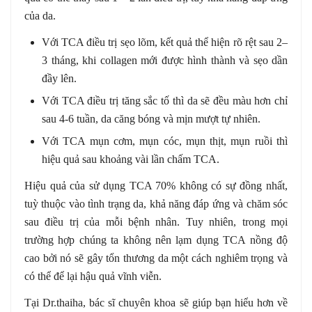
của da.
Với TCA điều trị sẹo lõm, kết quả thể hiện rõ rệt sau 2–
3 tháng, khi collagen mới được hình thành và sẹo dần
đầy lên.
Với TCA điều trị tăng sắc tố thì da sẽ đều màu hơn chỉ
sau 4-6 tuần, da căng bóng và mịn mượt tự nhiên.
Với TCA mụn cơm, mụn cóc, mụn thịt, mụn ruồi thì
hiệu quả sau khoảng vài lần chấm TCA.
Hiệu quả của sử dụng TCA 70% không có sự đồng nhất,
tuỳ thuộc vào tình trạng da, khả năng đáp ứng và chăm sóc
sau điều trị của mỗi bệnh nhân. Tuy nhiên, trong mọi
trường hợp chúng ta không nên lạm dụng TCA nồng độ
cao bởi nó sẽ gây tổn thương da một cách nghiêm trọng và
có thể để lại hậu quả vĩnh viễn.
Tại Dr.thaiha, bác sĩ chuyên khoa sẽ giúp bạn hiểu hơn về