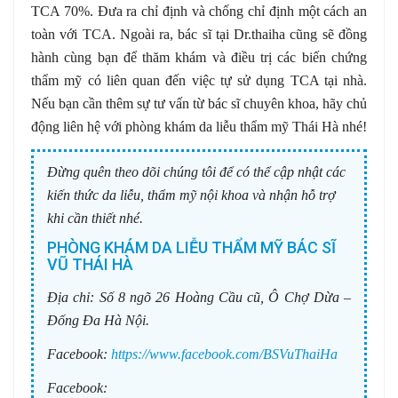
TCA 70%. Đưa ra chỉ định và chống chỉ định một cách an
toàn với TCA. Ngoài ra, bác sĩ tại Dr.thaiha cũng sẽ đồng
hành cùng bạn để thăm khám và điều trị các biến chứng
thẩm mỹ có liên quan đến việc tự sử dụng TCA tại nhà.
Nếu bạn cần thêm sự tư vấn từ bác sĩ chuyên khoa, hãy chủ
động liên hệ với phòng khám da liễu thẩm mỹ Thái Hà nhé!
Đừng quên theo dõi chúng tôi để có thể cập nhật các
kiến thức da liễu, thẩm mỹ nội khoa và nhận hỗ trợ
khi cần thiết nhé.
PHÒNG KHÁM DA LIỄU THẨM MỸ BÁC SĨ
VŨ THÁI HÀ
Địa chỉ:
Số 8 ngõ 26 Hoàng Cầu cũ, Ô Chợ Dừa –
Đống Đa Hà Nội.
Facebook:
https://www.facebook.com/BSVuThaiHa
Facebook: