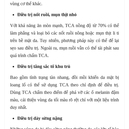
vùng cơ thể khác.
Điều trị nốt ruồi, mụn thịt nhỏ
Với khả năng ăn mòn mạnh, TCA nồng độ từ 70% có thể
làm phẳng và loại bỏ các nốt ruồi nông hoặc mụn thịt li ti
trên bề mặt da. Tuy nhiên, phương pháp này có thể để lại
sẹo sau điều trị. Ngoài ra, mụn ruồi vẫn có thể tái phát sau
quá trình chấm TCA.
Điều trị tăng sắc tố khu trú
Bao gồm tình trạng tàn nhang, đồi mồi khiến da mặt bị
loang lổ có thể sử dụng TCA theo chỉ định để điều trị.
Dùng TCA chấm theo điểm để phá vỡ các ổ melanin đậm
màu, cải thiện vùng da tối màu rõ rệt chỉ với một liệu trình
duy nhất.
Điều trị dày sừng nặng