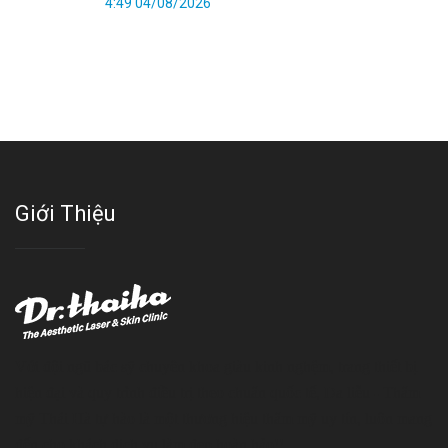
4:49 04/08/2026
Giới Thiệu
Với đội ngũ bác sỹ chuyên khoa giàu kinh nghệm, trang thiết bị
hiện đại và quy trình điều trị theo chuẩn quốc tế, Da liễu - Thẩm
mỹ Thái Hà tự hào là một thương hiệu thẩm mỹ uy tín, luôn mang
đến cho khách dịch vụ làm đẹp hoàn hảo!!