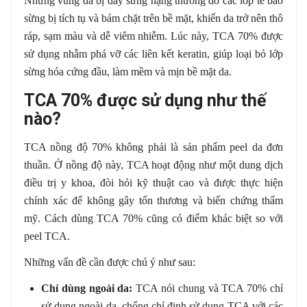
Những vùng da bị dày sừng nặng thường do các lớp tế bào
sừng bị tích tụ và bám chặt trên bề mặt, khiến da trở nên thô
ráp, sạm màu và dễ viêm nhiễm. Lúc này, TCA 70% được
sử dụng nhằm phá vỡ các liên kết keratin, giúp loại bỏ lớp
sừng hóa cứng đầu, làm mềm và mịn bề mặt da.
TCA 70% được sử dụng như thế
nào?
TCA nồng độ 70% không phải là sản phẩm peel da đơn
thuần. Ở nồng độ này, TCA hoạt động như một dung dịch
điều trị y khoa, đòi hỏi kỹ thuật cao và được thực hiện
chính xác để không gây tổn thương và biến chứng thẩm
mỹ. Cách dùng TCA 70% cũng có điểm khác biệt so với
peel TCA.
Những vấn đề cần được chú ý như sau:
Chỉ dùng ngoài da:
TCA nói chung và TCA 70% chỉ
sử dụng ngoài da, chống chỉ định sử dụng TCA với các