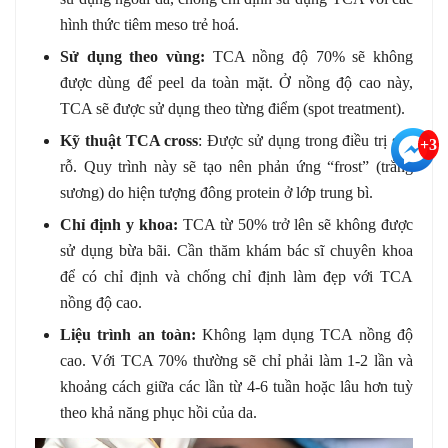
hình thức tiêm meso trẻ hoá.
Sử dụng theo vùng:
TCA nồng độ 70% sẽ không
được dùng để peel da toàn mặt. Ở nồng độ cao này,
TCA sẽ được sử dụng theo từng điểm (spot treatment).
Kỹ thuật TCA cross
: Được sử dụng trong điều trị sẹo
+3
rỗ. Quy trình này sẽ tạo nên phản ứng “frost” (trắng
sương) do hiện tượng đông protein ở lớp trung bì.
Chỉ định y khoa:
TCA từ 50% trở lên sẽ không được
sử dụng bừa bãi. Cần thăm khám bác sĩ chuyên khoa
để có chỉ định và chống chỉ định làm đẹp với TCA
nồng độ cao.
Liệu trình an toàn:
Không lạm dụng TCA nồng độ
cao. Với TCA 70% thường sẽ chỉ phải làm 1-2 lần và
khoảng cách giữa các lần từ 4-6 tuần hoặc lâu hơn tuỳ
theo khả năng phục hồi của da.