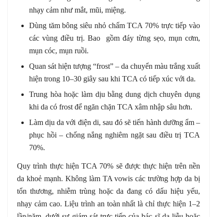
nhạy cảm như mắt, mũi, miệng.
Dùng tăm bông siêu nhỏ chấm TCA 70% trực tiếp vào
các vùng điều trị. Bao gồm đáy từng sẹo, mụn cơm,
mụn cóc, mụn ruồi.
Quan sát hiện tượng “frost” – da chuyển màu trắng xuất
hiện trong 10–30 giây sau khi TCA có tiếp xúc với da.
Trung hòa hoặc làm dịu bằng dung dịch chuyên dụng
khi da có frost để ngăn chặn TCA xâm nhập sâu hơn.
Làm dịu da với điện di, sau đó sẽ tiến hành dưỡng ẩm –
phục hồi – chống nắng nghiêm ngặt sau điều trị TCA
70%.
Quy trình thực hiện TCA 70% sẽ được thực hiện trên nền
da khoẻ mạnh. Không làm TA vowis các trường hợp da bị
tổn thương, nhiễm trùng hoặc da đang có dấu hiệu yếu,
nhạy cảm cao. Liệu trình an toàn nhất là chỉ thực hiện 1–2
lần/năm, dưới sự giám sát trực tiếp của bác sĩ da liễu hoặc