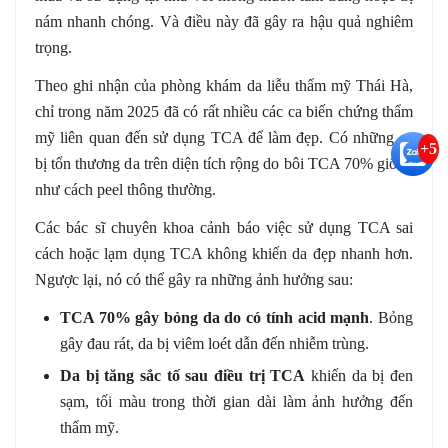
nám nhanh chóng. Và điều này đã gây ra hậu quả nghiêm
trọng.
Theo ghi nhận của phòng khám da liễu thẩm mỹ Thái Hà,
chỉ trong năm 2025 đã có rất nhiều các ca biến chứng thẩm
mỹ liên quan đến sử dụng TCA để làm đẹp. Có những ca
+5
bị tổn thương da trên diện tích rộng do bôi TCA 70% giống
như cách peel thông thường.
Các bác sĩ chuyên khoa cảnh báo việc sử dụng TCA sai
cách hoặc lạm dụng TCA không khiến da đẹp nhanh hơn.
Ngược lại, nó có thể gây ra những ảnh hưởng sau:
TCA 70% gây bỏng da do có tính acid mạnh
. Bỏng
gây đau rát, da bị viêm loét dẫn đến nhiễm trùng.
Da bị tăng sắc tố sau điều trị TCA
khiến da bị đen
sạm, tối màu trong thời gian dài làm ảnh hưởng đến
thẩm mỹ.