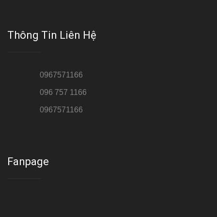
Thông Tin Liên Hệ
Hotline 1:
0967571166
Hotline 2:
096 757 1166
Hotline 3:
0967571166
Cơ sở : Số 8 ngõ 26 Hoàng Cầu, Đống Đa, Hà Nội
Fanpage