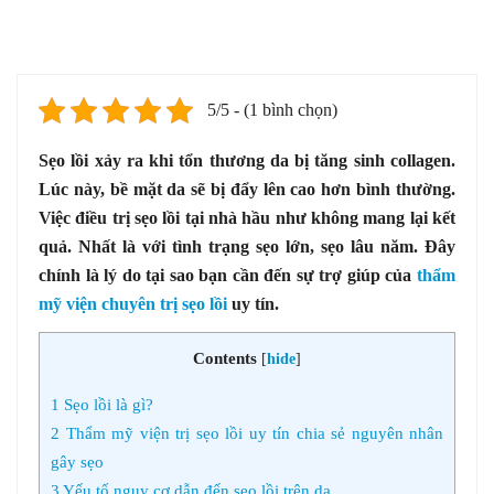
5/5 - (1 bình chọn)
Sẹo lồi xảy ra khi tổn thương da bị tăng sinh collagen.
Lúc này, bề mặt da sẽ bị đẩy lên cao hơn bình thường.
Việc điều trị sẹo lồi tại nhà hầu như không mang lại kết
quả. Nhất là với tình trạng sẹo lớn, sẹo lâu năm. Đây
chính là lý do tại sao bạn cần đến sự trợ giúp của
thẩm
mỹ viện chuyên trị sẹo lồi
uy tín.
Contents
[
hide
]
1
Sẹo lồi là gì?
2
Thẩm mỹ viện trị sẹo lồi uy tín chia sẻ nguyên nhân
gây sẹo
3
Yếu tố nguy cơ dẫn đến sẹo lồi trên da