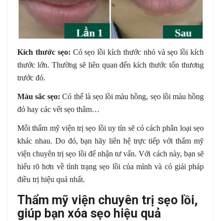
Kích thước sẹo:
Có sẹo lồi kích thước nhỏ và sẹo lồi kích
thước lớn. Thường sẽ liên quan đến kích thước tổn thương
trước đó.
Màu sắc sẹo:
Có thể là sẹo lồi màu hồng, sẹo lồi màu hồng
đỏ hay các vết sẹo thâm…
Mỗi thẩm mỹ viện trị sẹo lồi uy tín sẽ có cách phân loại sẹo
khác nhau. Do đó, bạn hãy liên hệ trực tiếp với thẩm mỹ
viện chuyên trị sẹo lồi để nhận tư vấn. Với cách này, bạn sẽ
hiểu rõ hơn về tình trạng sẹo lồi của mình và có giải pháp
điều trị hiệu quả nhất.
Thẩm mỹ viện chuyên trị sẹo lồi,
giúp bạn xóa sẹo hiệu quả