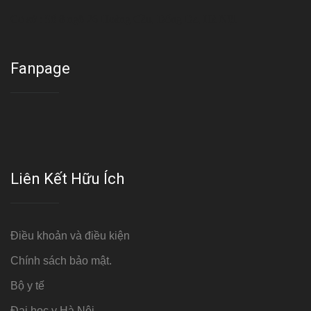
Cơ sở : Số 8 ngõ 26 Hoàng Cầu, Đống Đa, Hà Nội
Fanpage
Liên Kết Hữu Ích
Điều khoản và điều kiện
Chính sách bảo mật.
Bộ y tế
Đại học y Hà Nội