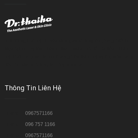
Với đội ngũ bác sỹ chuyên khoa giàu kinh nghệm, trang thiết bị
hiện đại và quy trình điều trị theo chuẩn quốc tế, Da liễu - Thẩm
mỹ Thái Hà tự hào là một thương hiệu thẩm mỹ uy tín, luôn mang
đến cho khách dịch vụ làm đẹp hoàn hảo!!
Thông Tin Liên Hệ
Hotline 1:
0967571166
Hotline 2:
096 757 1166
Hotline 3:
0967571166