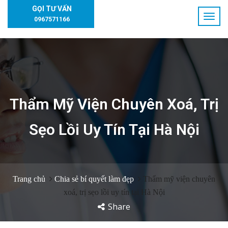
GỌI TƯ VẤN
0967571166
Thẩm Mỹ Viện Chuyên Xoá, Trị
Sẹo Lồi Uy Tín Tại Hà Nội
Trang chủ
Chia sẻ bí quyết làm đẹp
Thẩm mỹ viện chuyên
xoá, trị sẹo lồi uy tín tại Hà Nội
Share