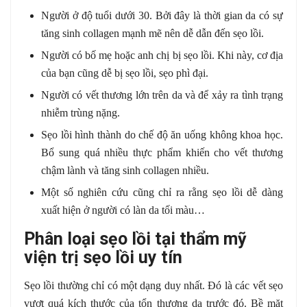
Người ở độ tuổi dưới 30. Bởi đây là thời gian da có sự
tăng sinh collagen mạnh mẽ nên dễ dẫn đến sẹo lồi.
Người có bố mẹ hoặc anh chị bị sẹo lồi. Khi này, cơ địa
của bạn cũng dễ bị sẹo lồi, sẹo phì đại.
Người có vết thương lớn trên da và để xảy ra tình trạng
nhiễm trùng nặng.
Sẹo lồi hình thành do chế độ ăn uống không khoa học.
Bổ sung quá nhiều thực phẩm khiến cho vết thương
chậm lành và tăng sinh collagen nhiều.
Một số nghiên cứu cũng chỉ ra rằng sẹo lồi dễ dàng
xuất hiện ở người có làn da tối màu…
Phân loại sẹo lồi tại thẩm mỹ
viện trị sẹo lồi uy tín
Sẹo lồi thường chỉ có một dạng duy nhất. Đó là các vết sẹo
vượt quá kích thước của tổn thương da trước đó. Bề mặt