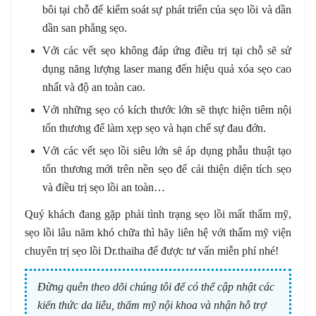
bôi tại chỗ để kiểm soát sự phát triển của sẹo lồi và dần
dần san phẳng sẹo.
Với các vết sẹo không đáp ứng điều trị tại chỗ sẽ sử
dụng năng lượng laser mang đến hiệu quả xóa sẹo cao
nhất và độ an toàn cao.
Với những sẹo có kích thước lớn sẽ thực hiện tiêm nội
tổn thương để làm xẹp sẹo và hạn chế sự đau đớn.
Với các vết sẹo lồi siêu lớn sẽ áp dụng
phẫu thuật tạo
tổn thương mới trên nền sẹo để cải thiện diện tích sẹo
và điều trị sẹo lồi an toàn…
Quý khách đang gặp phải tình trạng sẹo lồi mất thẩm mỹ,
sẹo lồi lâu năm khó chữa thì hãy liên hệ với thẩm mỹ viện
chuyên trị sẹo lồi Dr.thaiha để được tư vấn miễn phí nhé!
Đừng quên theo dõi chúng tôi để có thể cập nhật các
kiến thức da liễu, thẩm mỹ nội khoa và nhận hỗ trợ