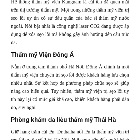
Hệ thống thẩm mỹ viện Kangnam là cái tên đã quen mặt
trên thị trường thẩm mỹ. Một trong những thẩm mỹ viện trị
sẹo lồi uy tín có sự đầu quân của bác sĩ thẩm mỹ nước
ngoài. Nổi bật nhất là công nghệ laser CO2 đang được áp
dụng để xóa sẹo lồi mà không gây ảnh hưởng đến cấu trúc
da.
Thẩm mỹ Viện Đông Á
Nằm ở trung tâm thành phố Hà Nội, Đông Á chính là một
thẩm mỹ viện chuyên trị sẹo lồi được khách hàng lựa chọn
nhiều nhất. Sự kết hợp đa phương pháp chữa sẹo sẽ giúp
nâng cao hiệu quả. Tuy nhiên, thẩm mỹ viện trị sẹo lồi uy
tín này lại có mức giá khá cao, khiến khách hàng phải đắn
đo, suy nghĩ.
Phòng khám da liễu thẩm mỹ Thái Hà
Giữ hàng trăm cái tên, Dr.thaiha nổi lên là thẩm mỹ viện trị
sẹo lồi uy tín số 1 tại Hà Nội. Nơi cung cấp đến quý khách