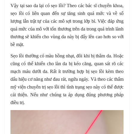
Vậy tại sao da lại có sẹo lồi? Theo các bác sĩ chuyên khoa,
sẹo lồi có liên quan đến sự tăng sinh quá mức và về số
lượng lẫn trật tự của các mô sợi trong lớp bì. Việc đáp ứng
quá mức của mô với tổn thương trên da trong quá trình lành
thương sẽ khiến cho vùng da này bị đẩy lên cao hơn so với
bề mặt.
Sẹo lồi thường có màu hồng nhạt, đôi khi bị thâm da. Hoặc
cũng có thể khiến cho làn da bị kéo căng, quan sát rõ các
mạch máu dưới da. Rất ít trường hợp bị sẹo lồi kèm theo
dấu hiệu cơ năng như đau rát, ngứa ngáy. Và theo các thẩm
mỹ viện chuyên trị sẹo lồi thì tình trạng sẹo này có thể được
cải thiện. Nếu như chúng ta áp dụng đúng phương pháp
điều trị.