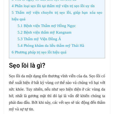
4
Phân loại sẹo lồi tại thẩm mỹ viện trị sẹo lồi uy tín
5
Thẩm mỹ viện chuyên trị sẹo lồi, giúp bạn xóa sẹo
hiệu quả
5.1
Bệnh viện Thẩm mỹ Hồng Ngọc
5.2
Bệnh viện thẩm mỹ Kangnam
5.3
Thẩm mỹ Viện Đông Á
5.4
Phòng khám da liễu thẩm mỹ Thái Hà
6
Phương pháp trị sẹo lồi hiệu quả
Sẹo lồi là gì?
Sẹo lồi da một dạng tổn thương vĩnh viễn của da. Sẹo lồi có
thể xuất hiện ở bất kỳ vùng cơ thể nào và chúng vô hại với
sức khỏe. Tuy nhiên, nếu như sẹo hiện diện ở các vùng da
hở, nhất là gương mặt thì đó lại là vấn đề khiến chúng ta
phải đau đầu. Bởi khi này, các vết sẹo sẽ tác động đến thẩm
mỹ và sự tự tin.