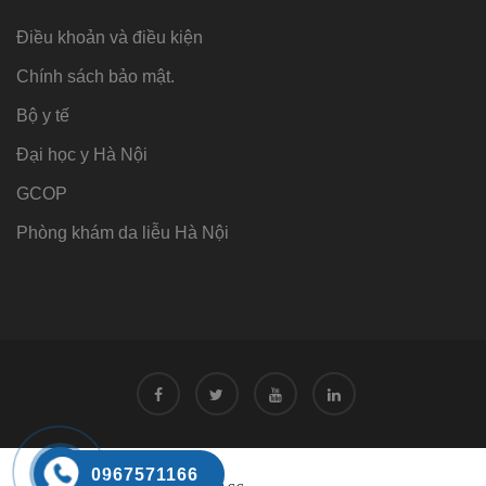
Điều khoản và điều kiện
Chính sách bảo mật.
Bộ y tế
Đại học y Hà Nội
GCOP
Phòng khám da liễu Hà Nội
Tư vấn
0967571166