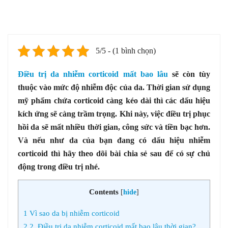
5/5 - (1 bình chọn)
Điều trị da nhiễm corticoid mất bao lâu
sẽ còn tùy
thuộc vào mức độ nhiễm độc của da. Thời gian sử dụng
mỹ phẩm chứa corticoid càng kéo dài thì các dấu hiệu
kích ứng sẽ càng trầm trọng. Khi này, việc điều trị phục
hồi da sẽ mất nhiều thời gian, công sức và tiền bạc hơn.
Và nếu như da của bạn đang có dấu hiệu nhiễm
corticoid thì hãy theo dõi bài chia sẻ sau để có sự chủ
động trong điều trị nhé.
Contents
[
hide
]
1
Vì sao da bị nhiễm corticoid
2
2. Điều trị da nhiễm corticoid mất bao lâu thời gian?