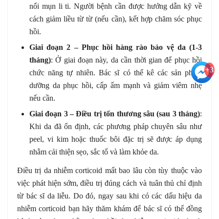
nổi mụn li ti. Người bệnh cần được hướng dẫn kỹ về
cách giảm liều từ từ (nếu cần), kết hợp chăm sóc phục
hồi.
Giai đoạn 2 – Phục hồi hàng rào bảo vệ da (1-3
tháng)
: Ở giai đoạn này, da cần thời gian để phục hồi
+3
chức năng tự nhiên. Bác sĩ có thể kê các sản phẩm
dưỡng da phục hồi, cấp ẩm mạnh và giảm viêm nhẹ
nếu cần.
Giai đoạn 3 – Điều trị tổn thương sâu (sau 3 tháng)
:
Khi da đã ổn định, các phương pháp chuyên sâu như
peel, vi kim hoặc thuốc bôi đặc trị sẽ được áp dụng
nhằm cải thiện sẹo, sắc tố và làm khỏe da.
Điều trị da nhiễm corticoid mất bao lâu còn tùy thuộc vào
việc phát hiện sớm, điều trị đúng cách và tuân thủ chỉ định
từ bác sĩ da liễu. Do đó, ngay sau khi có các dấu hiệu da
nhiễm corticoid bạn hãy thăm khám để bác sĩ có thể đồng