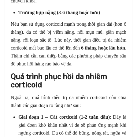
chuyên khoa.
Trường hợp nặng (3-6 tháng hoặc hơn)
Nếu bạn sử dụng corticoid mạnh trong thời gian dài (hơn 6
tháng), da có thể bị viêm nặng, nổi mụn mủ, giãn mạch
nặng, rối loạn sắc tố. Lúc này, thời gian điều trị da nhiễm
corticoid mất bao lâu có thể lên đến
6 tháng hoặc lâu hơn
.
Thậm chí cần can thiệp bằng các phương pháp chuyên sâu
để phục hồi hàng rào bảo vệ da.
Quá trình phục hồi da nhiễm
corticoid
Ngoài ra, quá trình điều trị da nhiễm corticoid còn chia
thành các giai đoạn rõ ràng như sau:
Giai đoạn 1 – Cắt corticoid (1-2 tuần đầu)
: Đây là
giai đoạn khó khăn nhất vì da sẽ phản ứng mạnh khi
ngưng corticoid. Da có thể đỏ bừng, nóng rát, ngứa và