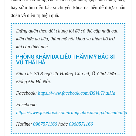
hãy sớm tìm đến bác sĩ chuyên khoa da liễu để được chẩn
đoán và điều trị hiệu quả.
Đừng quên theo dõi chúng tôi để có thể cập nhật các
kiến thức da liễu, thẩm mỹ nội khoa và nhận hỗ trợ
khi cần thiết nhé.
PHÒNG KHÁM DA LIỄU THẨM MỸ BÁC SĨ
VŨ THÁI HÀ
Địa chỉ:
Số 8 ngõ 26 Hoàng Cầu cũ, Ô Chợ Dừa –
Đống Đa Hà Nội.
Facebook:
https://www.facebook.com/BSVuThaiHa
Facebook:
https://www.facebook.com/trungcahocduong.dalieuthaiha
Hotline:
0967571166
hoặc
0968571166