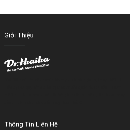
Giới Thiệu
Với đội ngũ bác sỹ chuyên khoa giàu kinh nghệm, trang thiết bị
hiện đại và quy trình điều trị theo chuẩn quốc tế, Da liễu - Thẩm
mỹ Thái Hà tự hào là một thương hiệu thẩm mỹ uy tín, luôn mang
đến cho khách dịch vụ làm đẹp hoàn hảo!!
Thông Tin Liên Hệ