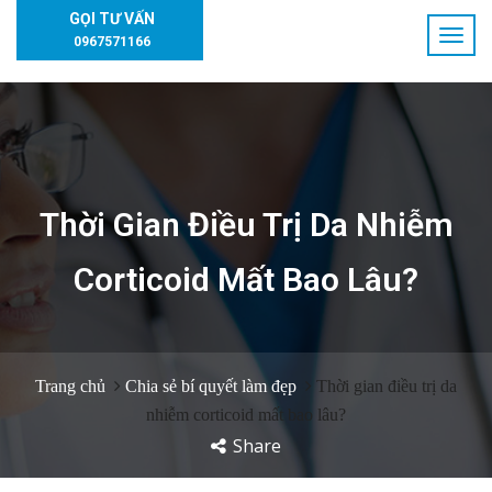
GỌI TƯ VẤN
0967571166
Thời Gian Điều Trị Da Nhiễm
Corticoid Mất Bao Lâu?
Trang chủ
Chia sẻ bí quyết làm đẹp
Thời gian điều trị da
nhiễm corticoid mất bao lâu?
Share