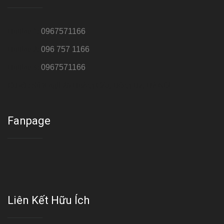
Hotline 1:
0967571166
Hotline 2:
096 757 1166
Hotline 3:
0967571166
Cơ sở : Số 8 ngõ 26 Hoàng Cầu, Đống Đa, Hà Nội
Fanpage
Liên Kết Hữu Ích