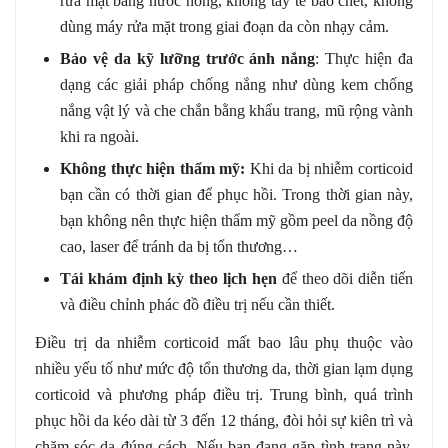
rửa mặt bằng nước nóng, không tẩy tế bào chết, không
dùng máy rửa mặt trong giai đoạn da còn nhạy cảm.
Bảo vệ da kỹ lưỡng trước ánh nắng
: Thực hiện đa
dạng các giải pháp chống nắng như dùng
kem chống
nắng vật lý và che chắn bằng khẩu trang, mũ rộng vành
khi ra ngoài.
Không thực hiện thẩm mỹ:
Khi da bị nhiễm corticoid
bạn cần có thời gian để phục hồi. Trong thời gian này,
bạn không nên thực hiện thẩm mỹ gồm peel da nồng độ
cao, laser để tránh da bị tổn thương…
Tái khám định kỳ theo lịch hẹn
để theo dõi diễn tiến
và điều chỉnh phác đồ điều trị nếu cần thiết.
Điều trị da nhiễm corticoid mất bao lâu phụ thuộc vào
nhiều yếu tố như mức độ tổn thương da, thời gian lạm dụng
corticoid và phương pháp điều trị. Trung bình, quá trình
phục hồi da kéo dài từ 3 đến 12 tháng, đòi hỏi sự kiên trì và
chăm sóc da đúng cách. Nếu bạn đang gặp tình trạng này,