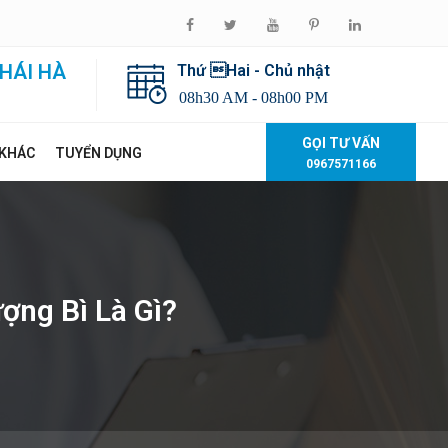
HÁI HÀ
Thứ Hai - Chủ nhật
08h30 AM - 08h00 PM
GỌI TƯ VẤN
 KHÁC
TUYỂN DỤNG
0967571166
ng Bì Là Gì?