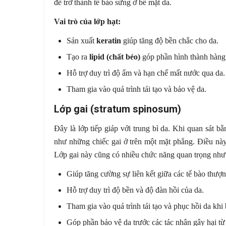
để trở thành tế bào sừng ở bề mặt da.
Vai trò của lớp hạt:
Sản xuất
keratin
giúp tăng độ bền chắc cho da.
Tạo ra
lipid (chất béo)
góp phần hình thành hàng 
Hỗ trợ duy trì độ ẩm và hạn chế mất nước qua da.
Tham gia vào quá trình tái tạo và bảo vệ da.
Lớp gai (stratum spinosum)
Đây là lớp tiếp giáp với trung bì da. Khi quan sát bằ
như những chiếc gai ở trên một mặt phẳng. Điều này 
Lớp gai này cũng có nhiều chức năng quan trọng như
Giúp tăng cường sự liên kết giữa các tế bào thượn
Hỗ trợ duy trì độ bền và độ đàn hồi của da.
Tham gia vào quá trình tái tạo và phục hồi da khi 
Góp phần bảo vệ da trước các tác nhân gây hại từ