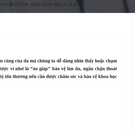
m ở đâu? Chức năng của thượng bì là gì?
rên cùng của da mà chúng ta dễ dàng nhìn thấy hoặc chạm
ược ví như là “áo giáp” bảo vệ làn da, ngăn chặn thoát
bị tổn thương nên cần được chăm sóc và bảo vệ khoa học