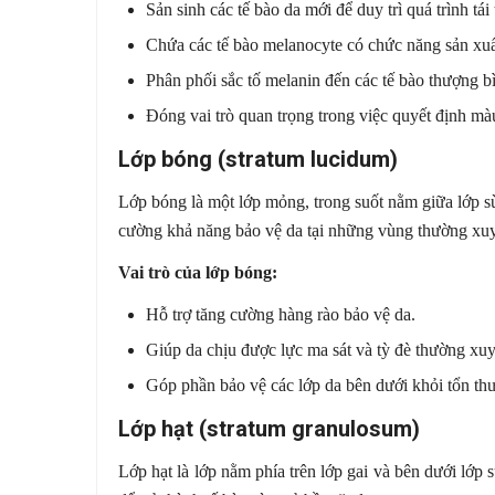
Sản sinh các tế bào da mới để duy trì quá trình tái 
Chứa các tế bào melanocyte có chức năng sản xuấ
Phân phối sắc tố melanin đến các tế bào thượng bì,
Đóng vai trò quan trọng trong việc quyết định màu
Lớp bóng (stratum lucidum)
Lớp bóng là một lớp mỏng, trong suốt nằm giữa lớp sừ
cường khả năng bảo vệ da tại những vùng thường xuyê
Vai trò của lớp bóng:
Hỗ trợ tăng cường hàng rào bảo vệ da.
Giúp da chịu được lực ma sát và tỳ đè thường xu
Góp phần bảo vệ các lớp da bên dưới khỏi tổn th
Lớp hạt (stratum granulosum)
Lớp hạt là lớp nằm phía trên lớp gai và bên dưới lớp s