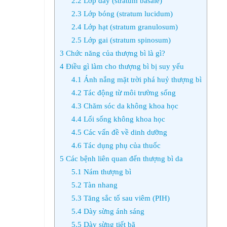
2.2
Lớp đáy (stratum basale)
2.3
Lớp bóng (stratum lucidum)
2.4
Lớp hạt (stratum granulosum)
2.5
Lớp gai (stratum spinosum)
3
Chức năng của thượng bì là gì?
4
Điều gì làm cho thượng bì bị suy yếu
4.1
Ánh nắng mặt trời phá huỷ thượng bì
4.2
Tác động từ môi trường sống
4.3
Chăm sóc da không khoa học
4.4
Lối sống không khoa học
4.5
Các vấn đề về dinh dưỡng
4.6
Tác dụng phụ của thuốc
5
Các bệnh liên quan đến thượng bì da
5.1
Nám thượng bì
5.2
Tàn nhang
5.3
Tăng sắc tố sau viêm (PIH)
5.4
Dày sừng ánh sáng
5.5
Dày sừng tiết bã