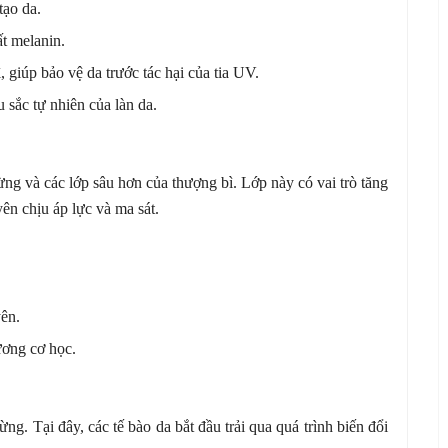
tạo da.
t melanin.
 giúp bảo vệ da trước tác hại của tia UV.
 sắc tự nhiên của làn da.
ng và các lớp sâu hơn của thượng bì. Lớp này có vai trò tăng
n chịu áp lực và ma sát.
yên.
ương cơ học.
ừng. Tại đây, các tế bào da bắt đầu trải qua quá trình biến đổi