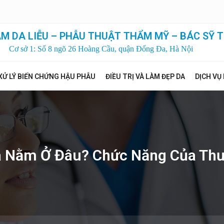
M DA LIỄU – PHẪU THUẬT THẨM MỸ – BÁC SỸ T
Cơ sở 1: Số 8 ngõ 26 Hoàng Cầu, quận Đống Đa, Hà Nội
XỬ LÝ BIẾN CHỨNG HẬU PHẪU
ĐIỀU TRỊ VÀ LÀM ĐẸP DA
DỊCH VỤ
a Nằm Ở Đâu? Chức Năng Của Thượ