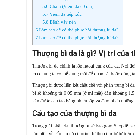
5.6
Chàm (Viêm da cơ địa)
5.7
Viêm da tiếp xúc
5.8
Bệnh vảy nến
6
Làm sao để có thể phục hồi thượng bì da?
7
Làm sao để có thể phục hồi thượng bì da?
Thượng bì da là gì? Vị trí của 
Thượng bì da chính là lớp ngoài cùng của da. Nói đơn 
mà chúng ta có thể dùng mắt để quan sát hoặc dùng ta
Thượng bì được liên kết chặt chẽ với phần trung bì 
bì sẽ khoảng từ 0,05 mm (ở mí mắt) đến khoảng 1,5
vẫn được cấu tạo bằng nhiều lớp và đảm nhận những v
Cấu tạo của thượng bì da
Trong giải phẫu da, thượng bì sẽ bao gồm 5 lớp tế 
tìm hiểu về cấu tạo của thượng bì theo thứ tự từ trên 