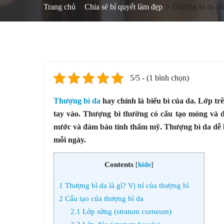
Trang chủ
Chia sẻ bí quyết làm đẹp
Thượng bì da nằ
5/5 - (1 bình chọn)
Thượng bì da
hay chính là biểu bì của da. Lớp t
tay vào. Thượng bì thường có cấu tạo mỏng và đ
nước và đảm bảo tính thẩm mỹ. Thượng bì da dễ 
mỗi ngày.
Contents
[
hide
]
1
Thượng bì da là gì? Vị trí của thượng bì
2
Cấu tạo của thượng bì da
2.1
Lớp sừng (stratum corneum)