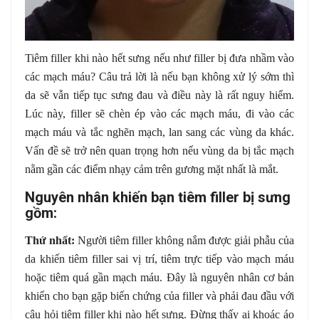
Tiêm filler khi nào hết sưng nếu như filler bị đưa nhầm vào
các mạch máu? Câu trả lời là nếu bạn không xử lý sớm thì
da sẽ vẫn tiếp tục sưng đau và điều này là rất nguy hiểm.
Lúc này, filler sẽ chèn ép vào các mạch máu, đi vào các
mạch máu và tắc nghẽn mạch, lan sang các vùng da khác.
Vấn đề sẽ trở nên quan trọng hơn nếu vùng da bị tắc mạch
nằm gần các điểm nhạy cảm trên gương mặt nhất là mắt.
Nguyên nhân khiến bạn tiêm filler bị sưng
gồm:
Thứ nhất:
Người tiêm filler không nắm được giải phẫu của
da khiến tiêm filler sai vị trí, tiêm trực tiếp vào mạch máu
hoặc tiêm quá gần mạch máu. Đây là nguyên nhân cơ bản
khiến cho bạn gặp biến chứng của filler và phải đau đầu với
câu hỏi tiêm filler khi nào hết sưng. Đừng thấy ai khoác áo