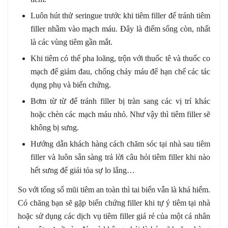
Luôn hút thử seringue trước khi tiêm filler để tránh tiêm
filler nhầm vào mạch máu. Đây là điểm sống còn, nhất
là các vùng tiêm gần mắt.
Khi tiêm có thể pha loãng, trộn với thuốc tê và thuốc co
mạch để giảm đau, chống chảy máu để hạn chế các tác
dụng phụ và biến chứng.
Bơm từ từ để tránh filler bị tràn sang các vị trí khác
hoặc chèn các mạch máu nhỏ. Như vậy thì tiêm filler sẽ
không bị sưng.
Hướng dẫn khách hàng cách chăm sóc tại nhà sau tiêm
filler và luôn sẵn sàng trả lời câu hỏi tiêm filler khi nào
hết sưng để giải tỏa sự lo lắng…
So với tổng số mũi tiêm an toàn thì tai biến vẫn là khá hiếm.
Có chăng bạn sẽ gặp biến chứng filler khi tự ý tiêm tại nhà
hoặc sử dụng các dịch vụ tiêm filler giá rẻ của một cá nhân