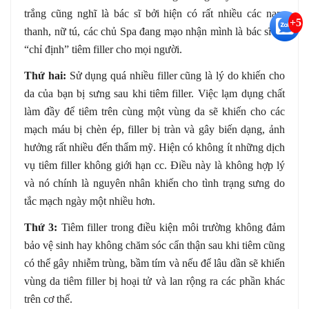
trắng cũng nghĩ là bác sĩ bởi hiện có rất nhiều các nam
+5
thanh, nữ tú, các chủ Spa đang mạo nhận mình là bác sĩ và
“chỉ định” tiêm filler cho mọi người.
Thứ hai:
Sử dụng quá nhiều filler cũng là lý do khiến cho
da của bạn bị sưng sau khi tiêm filler. Việc lạm dụng chất
làm đầy để tiêm trên cùng một vùng da sẽ khiến cho các
mạch máu bị chèn ép, filler bị tràn và gây biến dạng, ảnh
hưởng rất nhiều đến thẩm mỹ. Hiện có không ít những dịch
vụ tiêm filler không giới hạn cc. Điều này là không hợp lý
và nó chính là nguyên nhân khiến cho tình trạng sưng do
tắc mạch ngày một nhiều hơn.
Thứ 3:
Tiêm filler trong điều kiện môi trường không đảm
bảo vệ sinh hay không chăm sóc cẩn thận sau khi tiêm cũng
có thể gây nhiễm trùng, bầm tím và nếu để lâu dần sẽ khiến
vùng da tiêm filler bị hoại tử và lan rộng ra các phần khác
trên cơ thể.