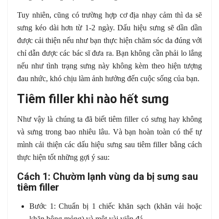
Tuy nhiên, cũng có trường hợp cơ địa nhạy cảm thì da sẽ
sưng kéo dài hơn từ 1-2 ngày. Dấu hiệu sưng sẽ dần dần
được cải thiện nếu như bạn thực hiện chăm sóc da đúng với
chỉ dẫn được các bác sĩ đưa ra. Bạn không cần phải lo lắng
nếu như tình trạng sưng này không kèm theo hiện tượng
đau nhức, khó chịu làm ảnh hưởng đến cuộc sống của bạn.
Tiêm filler khi nào hết sưng
Như vậy là chúng ta đã biết tiêm filler có sưng hay không
và sưng trong bao nhiêu lâu. Và bạn hoàn toàn có thể tự
mình cải thiện các dấu hiệu sưng sau tiêm filler bằng cách
thực hiện tốt những gợi ý sau:
Cách 1: Chườm lạnh vùng da bị sưng sau
tiêm filler
Bước 1: Chuẩn bị 1 chiếc khăn sạch (khăn vải hoặc
khăn bông mỏng) và một vài viên đá.