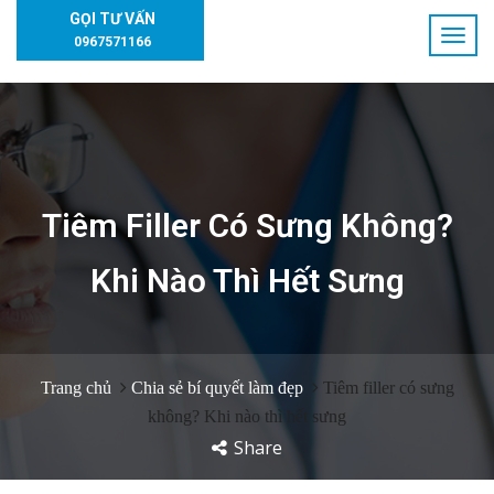
GỌI TƯ VẤN
0967571166
Tiêm Filler Có Sưng Không?
Khi Nào Thì Hết Sưng
Trang chủ
Chia sẻ bí quyết làm đẹp
Tiêm filler có sưng
không? Khi nào thì hết sưng
Share