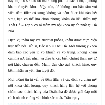
hay một cơ sở nào đó mà không phải là bác sĩ hoặc phòng
khám chuyên khoa. Vậy nên, để không còn bận tâm với
việc tiêm filler có sưng không và tiêm filler khi nào hết
sưng bạn có thể lựa chọn phòng khám da liễu thẩm mỹ
Thái Hà – Top 5 cơ sở thẩm mỹ nội khoa uy tín nhất tại Hà
Nội.
Dịch vụ thẩm mỹ với filler tại phòng khám được thực hiện
trực tiếp bởi Tiến sĩ, Bác sĩ Vũ Thái Hà. Môi trường y khoa
đảm bảo các yếu tố vô khuẩn và vô trùng. Phòng khám
cũng là nơi tiếp nhận và điều trị các biến chứng thẩm mỹ từ
nơi khác chuyển đến. Mang đến cho quý khách hàng, quý
bệnh nhân sự yên tâm tuyệt đối.
Mọi thông tin tư vấn về tiêm filler và các dịch vụ thẩm mỹ
nội khoa chất lượng, quý khách hãng liên hệ với phòng
chăm sóc khách hàng của Dr.thaiha để được giải đáp một
cách nhanh chóng và chính xác nhất. Trân trọng.