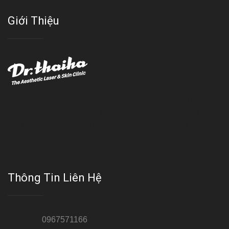
Giới Thiệu
Với đội ngũ bác sỹ chuyên khoa giàu kinh nghệm, trang thiết bị
hiện đại và quy trình điều trị theo chuẩn quốc tế, Da liễu - Thẩm
mỹ Thái Hà tự hào là một thương hiệu thẩm mỹ uy tín, luôn mang
đến cho khách dịch vụ làm đẹp hoàn hảo!!
Thông Tin Liên Hệ
Hotline 1:
0967571166