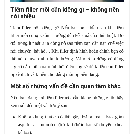
Tiêm filler môi cần kiêng gì – không nên
nói nhiều
Tiêm filler môi kiêng gì? Nếu bạn nói nhiều sau khi tiêm
filler môi cũng sẽ ảnh hưởng đến kết quả của thủ thuật. Do
đó, trong ít nhất 24h đồng hồ sau tiêm bạn cần hạn chế việc
nói chuyện, hát hò… Khi filler định hình hoàn chỉnh bạn có
thể nói chuyện như bình thường. Và nhớ là đừng có dùng
tay sờ nắn môi của mình bởi điều này sẽ dễ khiến cho filler
bị xê dịch và khiến cho dáng môi bị biến dạng.
Một số những vấn đề cần quan tâm khác
Nếu bạn đang hỏi tiêm filler môi cần kiêng những gì thì hãy
xem xét đến một vài lưu ý sau:
Không dùng thuốc có thể gây loãng máu, bao gồm
aspirin và ibuprofen (trừ khi được bác sĩ chuyên khoa
kê toa).