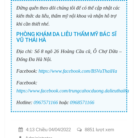
Đừng quên theo dõi chúng tôi để có thể cập nhật các
kiến thức da liễu, thẩm mỹ nội khoa và nhận hỗ trợ
khi cần thiết nhé.
PHÒNG KHÁM DA LIỄU THẨM MỸ BÁC SĨ
VŨ THÁI HÀ
Địa chỉ:
Số 8 ngõ 26 Hoàng Cầu cũ, Ô Chợ Dừa –
Đống Đa Hà Nội.
Facebook:
https://www.facebook.com/BSVuThaiHa
Facebook:
https://www.facebook.com/trungcahocduong.dalieuthaiha
Hotline:
0967571166
hoặc
0968571166
4:13 Chiều 04/04/2022
8851 lượt xem