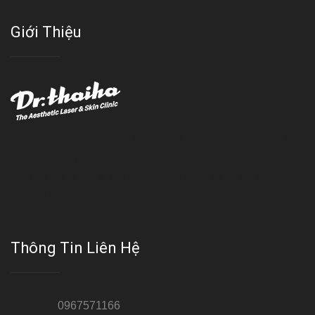
Giới Thiệu
Với đội ngũ bác sỹ chuyên khoa giàu kinh nghệm, trang thiết bị
hiện đại và quy trình điều trị theo chuẩn quốc tế, Da liễu - Thẩm
mỹ Thái Hà tự hào là một thương hiệu thẩm mỹ uy tín, luôn mang
đến cho khách dịch vụ làm đẹp hoàn hảo!!
Thông Tin Liên Hệ
Hotline 1:
0967571166