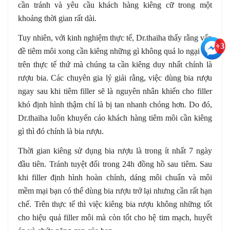
cần tránh và yêu cầu khách hàng kiêng cữ trong một
khoảng thời gian rất dài.
Tuy nhiên, với kinh nghiệm thực tế, Dr.thaiha thấy rằng vấn
+3
đề tiêm môi xong cần kiêng những gì không quá lo ngại bởi
trên thực tế thứ mà chúng ta cần kiêng duy nhất chính là
rượu bia. Các chuyên gia lý giải rằng, việc dùng bia rượu
ngay sau khi tiêm filler sẽ là nguyên nhân khiến cho filler
khó định hình thậm chí là bị tan nhanh chóng hơn. Do đó,
Dr.thaiha luôn khuyến cáo khách hàng tiêm môi cần kiêng
gì thì đó chính là bia rượu.
Thời gian kiêng sử dụng bia rượu là trong ít nhất 7 ngày
đầu tiên. Tránh tuyệt đối trong 24h đồng hồ sau tiêm. Sau
khi filler định hình hoàn chỉnh, dáng môi chuẩn và môi
mềm mại bạn có thể dùng bia rượu trở lại nhưng cần rất hạn
chế. Trên thực tế thì việc kiêng bia rượu không những tốt
cho hiệu quả filler môi mà còn tốt cho hệ tim mạch, huyết