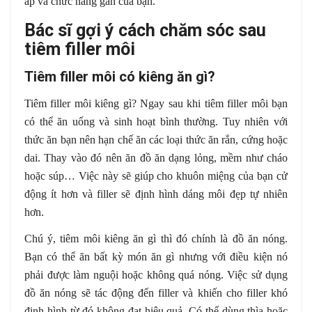
áp và chức năng gan của bạn.
Bác sĩ gợi ý cách chăm sóc sau
tiêm filler môi
Tiêm filler môi có kiêng ăn gì?
Tiêm filler môi kiêng gì? Ngay sau khi tiêm filler môi bạn
có thể ăn uống và sinh hoạt bình thường. Tuy nhiên với
thức ăn bạn nên hạn chế ăn các loại thức ăn rắn, cứng hoặc
dai. Thay vào đó nên ăn đồ ăn dạng lỏng, mềm như cháo
hoặc súp… Việc này sẽ giúp cho khuôn miệng của bạn cử
động ít hơn và filler sẽ định hình dáng môi đẹp tự nhiên
hơn.
Chú ý, tiêm môi kiêng ăn gì thì đó chính là đồ ăn nóng.
Bạn có thể ăn bất kỳ món ăn gì nhưng với điều kiện nó
phải được làm nguội hoặc không quá nóng. Việc sử dụng
đồ ăn nóng sẽ tác động đến filler và khiến cho filler khó
định hình từ đó không đạt hiệu quả. Có thể dùng thìa hoặc