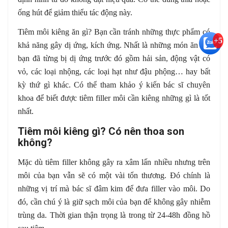
ống hút để giảm thiểu tác động này.
Tiêm môi kiêng ăn gì? Bạn cần tránh những thực phẩm có
+5
khả năng gây dị ứng, kích ứng. Nhất là những món ăn mà
bạn đã từng bị dị ứng trước đó gồm hải sản, động vật có
vỏ, các loại nhộng, các loại hạt như đậu phộng… hay bất
kỳ thứ gì khác. Có thể tham khảo ý kiến bác sĩ chuyên
khoa để biết được tiêm filler môi cần kiêng những gì là tốt
nhất.
Tiêm môi kiêng gì? Có nên thoa son
không?
Mặc dù tiêm filler không gây ra xâm lấn nhiều nhưng trên
môi của bạn vẫn sẽ có một vài tổn thương. Đó chính là
những vị trí mà bác sĩ đâm kim để đưa filler vào môi. Do
đó, cần chú ý là giữ sạch môi của bạn để không gây nhiễm
trùng da. Thời gian thận trọng là trong từ 24-48h đồng hồ