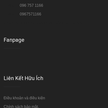
Hotline 2:
096 757 1166
Hotline 3:
0967571166
Cơ sở : Số 8 ngõ 26 Hoàng Cầu, Đống Đa, Hà Nội
Fanpage
Liên Kết Hữu Ích
Điều khoản và điều kiện
Chính sách bảo mật.