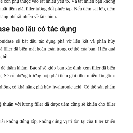
 sẽ còn phụ thuộc vào rất nhiều yếu tố. Và tất nhiên bạn không
ật tiêm giải filler tương đối phức tạp. Nếu tiêm sai lớp, tiêm
 lãng phí rất nhiều về tài chính.
dase bao lâu có tác dụng
onidase sẽ bắt đầu tác dụng phá vỡ liên kết và phân hủy
à filler đã biến mất hoàn toàn trong cơ thể của bạn. Hiệu quả
g hồ.
 để thăm khám. Bác sĩ sẽ giúp bạn xác định xem filler đã biến
. Sẽ có những trường hợp phải tiêm giải filler nhiều lần gồm:
 không có khả năng phá hủy hyaluronic acid. Có thể sản phẩm
 thuận với lượng filler đã được tiêm cũng sẽ khiến cho filler
iải không đúng lớp, không đúng vị trí tồn tại của filler khiến