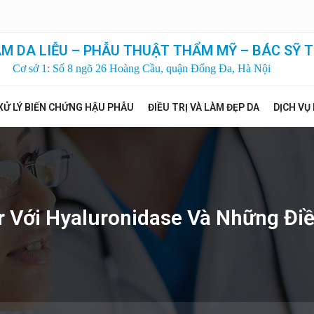
M DA LIỄU – PHẪU THUẬT THẨM MỸ – BÁC SỸ T
Cơ sở 1: Số 8 ngõ 26 Hoàng Cầu, quận Đống Đa, Hà Nội
XỬ LÝ BIẾN CHỨNG HẬU PHẪU
ĐIỀU TRỊ VÀ LÀM ĐẸP DA
DỊCH VỤ
er Với Hyaluronidase Và Những Đi