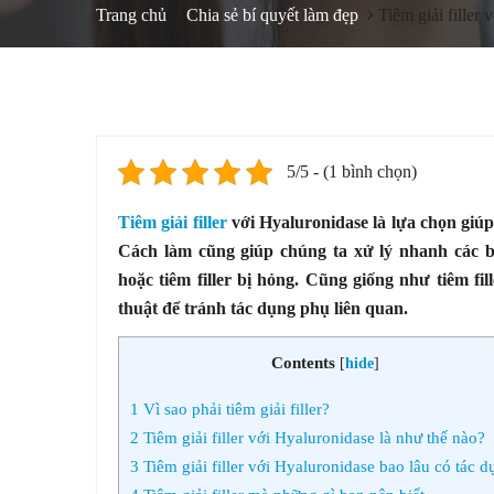
Trang chủ
Chia sẻ bí quyết làm đẹp
Tiêm giải filler
5/5 - (1 bình chọn)
Tiêm giải filler
với Hyaluronidase là lựa chọn giúp
Cách làm cũng giúp chúng ta xử lý nhanh các biế
hoặc tiêm filler bị hỏng. Cũng giống như tiêm fill
thuật để tránh tác dụng phụ liên quan.
Contents
[
hide
]
1
Vì sao phải tiêm giải filler?
2
Tiêm giải filler với Hyaluronidase là như thế nào?
3
Tiêm giải filler với Hyaluronidase bao lâu có tác 