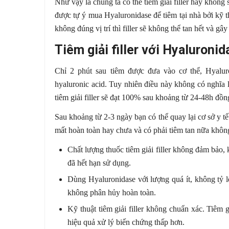
Như vậy là chúng ta có thể tiêm giải filler hay không
được tự ý mua Hyaluronidase để tiêm tại nhà bởi kỹ thu
không đúng vị trí thì filler sẽ không thể tan hết và gây
Tiêm giải filler với Hyaluroni
Chỉ 2 phút sau tiêm được đưa vào cơ thể, Hyalur
hyaluronic acid. Tuy nhiên điều này không có nghĩa l
tiêm giải filler sẽ đạt 100% sau khoảng từ 24-48h đồn
Sau khoảng từ 2-3 ngày bạn có thể quay lại cơ sở y tế
mất hoàn toàn hay chưa và có phải tiêm tan nữa không
Chất lượng thuốc tiêm giải filler không đảm bảo,
đã hết hạn sử dụng.
Dùng Hyaluronidase với lượng quá ít, không tỷ lệ
không phân hủy hoàn toàn.
Kỹ thuật tiêm giải filler không chuẩn xác. Tiêm g
hiệu quả xử lý biến chứng thấp hơn.