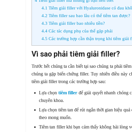
4
Tiêm giải filler mà những gì bạn nên biết
4.1
Tiêm giải filler với Hyaluronidase có đau kh
4.2
Tiêm filler sau bao lâu có thể tiêm tan được?
4.3
Tiêm giải filler bao nhiêu tiền?
4.4
Các tác dụng phụ của thể gặp phải
4.5
Các trường hợp cần thận trọng khi tiêm giải fi
Vì sao phải tiêm giải filler?
Trước hết chúng ta cần biết tại sao chúng ta phải tiêm
chúng ta gặp biến chứng filler. Tuy nhiên điều này c
tiêm giải filler trong các trường hợp sau:
Lựa chọn
tiêm filler
để giải quyết nhanh chóng cá
chuyên khoa.
Lựa chọn tiêm tan để rút ngắn thời gian hiệu quả
theo mong muốn.
Tiêm tan filler khi bạn cảm thấy không hài lòng 