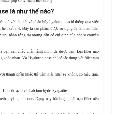
ronidase giúp xử lý nhanh biến chứng
dase là như thế nào?
ể phá vỡ liên kết và phân hủy hyaluronic acid thông qua việc
c liên kết β-4. Đây là sản phẩm được sử dụng để làm tan filler
p lưu hành rộng rãi nhưng cần có chỉ định của bác sĩ chuyên
ase bạn cần chắc chắn rằng mình đã được tiêm loại filler nào
ạng khác nhau. Và Hyaluronidase chỉ có tác dụng với filler tạm
ới thành phần khác thì tiêm giải filler sẽ không có hiệu quả.
- L-lactic acid và Calcium hydroxyapatite
thacrylate, silicone. Dạng này bắt buộc phải nạo filler nếu