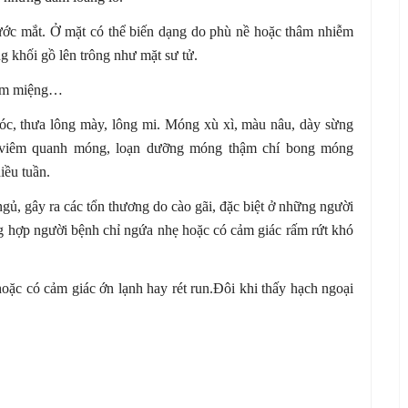
ước mắt. Ở mặt có thể biến dạng do phù nề hoặc thâm nhiễm
g khối gồ lên trông như mặt sư tử.
iêm miệng…
óc, thưa lông mày, lông mi. Móng xù xì, màu nâu, dày sừng
 viêm quanh móng, loạn dưỡng móng thậm chí bong móng
iều tuần.
gủ, gây ra các tổn thương do cào gãi, đặc biệt ở những người
ng hợp người bệnh chỉ ngứa nhẹ hoặc có cảm giác rấm rứt khó
hoặc có cảm giác ớn lạnh hay rét run.Đôi khi thấy hạch ngoại