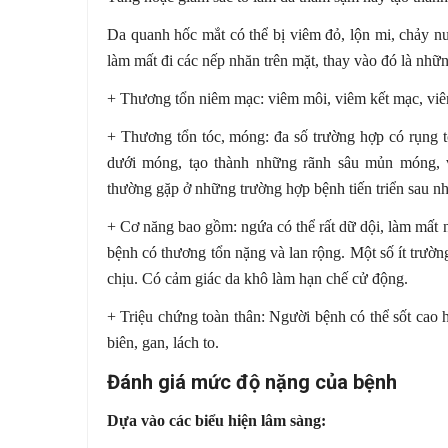
Da quanh hốc mắt có thể bị viêm đỏ, lộn mi, chảy n
làm mất đi các nếp nhăn trên mặt, thay vào đó là nhữn
+ Thương tổn niêm mạc: viêm môi, viêm kết mạc, v
+ Thương tổn tóc, móng: đa số trường hợp có rụng t
dưới móng, tạo thành những rãnh sâu mủn móng,
thường gặp ở những trường hợp bệnh tiến triển sau nh
+ Cơ năng bao gồm: ngứa có thể rất dữ dội, làm mất n
bệnh có thương tổn nặng và lan rộng. Một số ít trườ
chịu. Có cảm giác da khô làm hạn chế cử động.
+ Triệu chứng toàn thân: Người bệnh có thể sốt cao 
biên, gan, lách to.
Đánh giá mức độ nặng của bệnh
Dựa vào các biểu hiện lâm sàng: