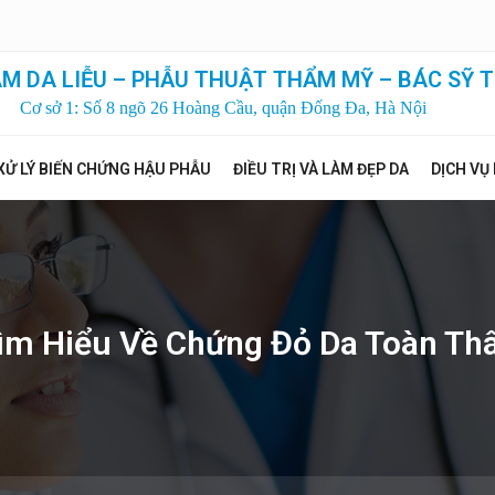
M DA LIỄU – PHẪU THUẬT THẨM MỸ – BÁC SỸ T
Cơ sở 1: Số 8 ngõ 26 Hoàng Cầu, quận Đống Đa, Hà Nội
XỬ LÝ BIẾN CHỨNG HẬU PHẪU
ĐIỀU TRỊ VÀ LÀM ĐẸP DA
DỊCH VỤ
ìm Hiểu Về Chứng Đỏ Da Toàn Th