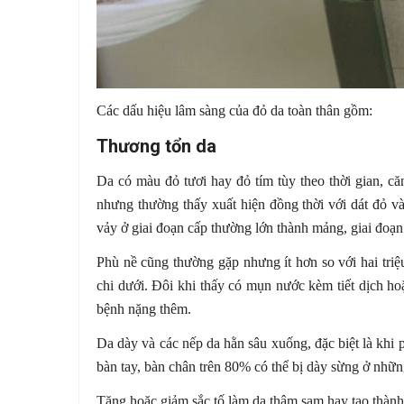
Các dấu hiệu lâm sàng của đỏ da toàn thân gồm:
Thương tổn da
Da có màu đỏ tươi hay đỏ tím tùy theo thời gian, c
nhưng thường thấy xuất hiện đồng thời với dát đỏ và 
vảy ở giai đoạn cấp thường lớn thành mảng, giai đoạ
Phù nề cũng thường gặp nhưng ít hơn so với hai triệu
chi dưới. Đôi khi thấy có mụn nước kèm tiết dịch ho
bệnh nặng thêm.
Da dày và các nếp da hằn sâu xuống, đặc biệt là khi 
bàn tay, bàn chân trên 80% có thể bị dày sừng ở nhữn
Tăng hoặc giảm sắc tố làm da thâm sạm hay tạo thàn