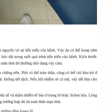
ăn nguyên và sự tiến triển của bệnh. Vảy da có thể bong sớm
kéo dài trong suốt quá trình tiến triển của bệnh. Kích thước
n mãn tính thì thường nhỏ dạng vảy cám.
 chứng trên. Phù có thể toàn thân, cũng có thể chỉ khu trú ở
ặc không tiết dịch. Nếu bội nhiễm sẽ có mủ, vảy tiết làm cho
phù nề và thâm nhiễm tế bào ở trung bì hoặc lichen hóa. Lòng
g trường hợp đỏ da toàn thân mạn tính.
h những đám loang lổ.