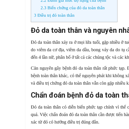
2.2
Đánh giá mức độ nặng của bệnh
2.3
Biến chứng của đỏ da toàn thân
3
Điều trị đỏ toàn thân
Đỏ da toàn thân và nguyên nh
Đỏ da toàn thân xảy ra ở mọi lứa tuổi, gặp nhiều ở t
do viêm da cơ địa, viêm da dầu, bong vảy da do tụ cầ
đến 4 lần nữ, phân bố ở tất cả các chủng tộc và các k
Căn nguyên gây bệnh đỏ da toàn thân rất phức tạp. 
bệnh toàn thân khác, có thể nguyên phát khi không 
và điều trị chứng đỏ da toàn thân vẫn còn gặp nhiều 
Chẩn đoán bệnh đỏ da toàn th
Đỏ da toàn thân có diễn biến phức tạp chính vì thế
quả. Việc chẩn đoán đỏ da toàn thân cần được tiến hà
xác từ đó có hướng điều trị đúng đắn.