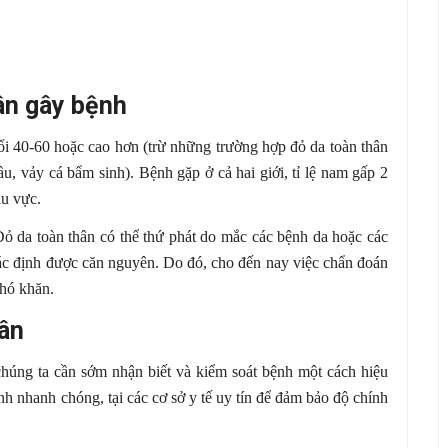
ân gây bệnh
uổi 40-60 hoặc cao hơn (trừ những trường hợp đỏ da toàn thân
u, vảy cá bẩm sinh). Bệnh gặp ở cả hai giới, tỉ lệ nam gấp 2
hu vực.
Đỏ da toàn thân có thể thứ phát do mắc các bệnh da hoặc các
xác định được căn nguyên. Do đó, cho đến nay việc chẩn đoán
khó khăn.
ân
 chúng ta cần sớm nhận biết và kiểm soát bệnh một cách hiệu
nh nhanh chóng, tại các cơ sở y tế uy tín để đảm bảo độ chính