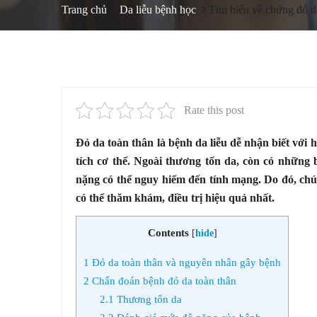
Trang chủ
Da liễu bệnh học
Tìm hiểu về chứng đỏ d
Rate this post
Đỏ da toàn thân là bệnh da liễu dễ nhận biết với 
tích cơ thể. Ngoài thương tổn da, còn có những b
nặng có thể nguy hiểm đến tính mạng. Do đó, chú
có thể thăm khám, điều trị hiệu quả nhất.
Contents
[
hide
]
1
Đỏ da toàn thân và nguyên nhân gây bệnh
2
Chẩn đoán bệnh đỏ da toàn thân
2.1
Thương tổn da