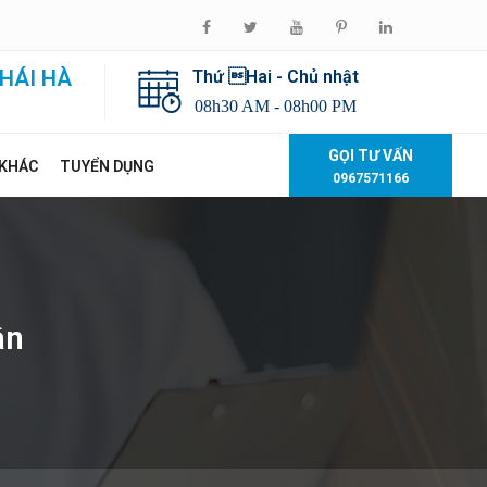
HÁI HÀ
Thứ Hai - Chủ nhật
08h30 AM - 08h00 PM
GỌI TƯ VẤN
 KHÁC
TUYỂN DỤNG
0967571166
ân