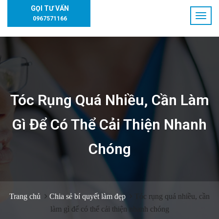
GỌI TƯ VẤN
0967571166
Tóc Rụng Quá Nhiều, Cần Làm
Gì Để Có Thể Cải Thiện Nhanh
Chóng
Trang chủ
Chia sẻ bí quyết làm đẹp
Tóc rụng quá nhiều, cần
làm gì để có thể cải thiện nhanh chóng