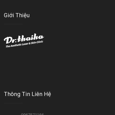
Giới Thiệu
Với đội ngũ bác sỹ chuyên khoa giàu kinh nghệm, trang thiết bị
hiện đại và quy trình điều trị theo chuẩn quốc tế, Da liễu - Thẩm
mỹ Thái Hà tự hào là một thương hiệu thẩm mỹ uy tín, luôn mang
đến cho khách dịch vụ làm đẹp hoàn hảo!!
Thông Tin Liên Hệ