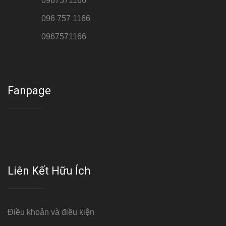
Hotline 1:
0967571166
Hotline 2:
096 757 1166
Hotline 3:
0967571166
Cơ sở : Số 8 ngõ 26 Hoàng Cầu, Đống Đa, Hà Nội
Fanpage
Liên Kết Hữu Ích
Điều khoản và điều kiện