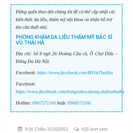
Đừng quên theo dõi chúng tôi để có thể cập nhật các
kiến thức da liễu, thẩm mỹ nội khoa và nhận hỗ trợ
khi cần thiết nhé.
PHÒNG KHÁM DA LIỄU THẨM MỸ BÁC SĨ
VŨ THÁI HÀ
Địa chỉ:
Số 8 ngõ 26 Hoàng Cầu cũ, Ô Chợ Dừa –
Đống Đa Hà Nội.
Facebook:
https://www.facebook.com/BSVuThaiHa
Facebook:
https://www.facebook.com/trungcahocduong.dalieuthaiha
Hotline:
0967571166
hoặc
0968571166
9:16 Chiều 31/10/2021
615 lượt xem