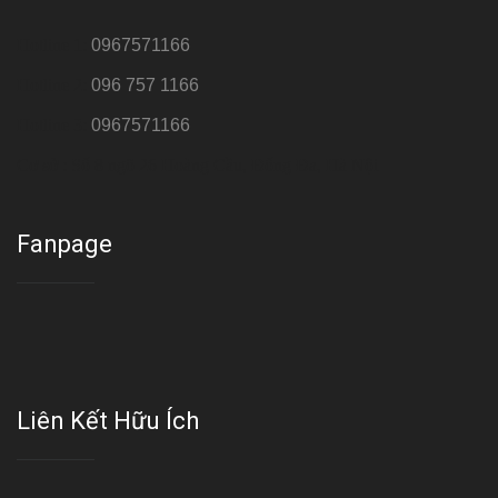
Hotline 1:
0967571166
Hotline 2:
096 757 1166
Hotline 3:
0967571166
Cơ sở : Số 8 ngõ 26 Hoàng Cầu, Đống Đa, Hà Nội
Fanpage
Liên Kết Hữu Ích