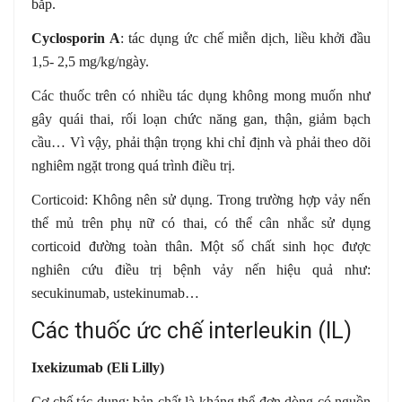
bắp.
Cyclosporin A
: tác dụng ức chế miễn dịch, liều khởi đầu
1,5- 2,5 mg/kg/ngày.
Các thuốc trên có nhiều tác dụng không mong muốn như
gây quái thai, rối loạn chức năng gan, thận, giảm bạch
cầu… Vì vậy, phải thận trọng khi chỉ định và phải theo dõi
nghiêm ngặt trong quá trình điều trị.
Corticoid: Không nên sử dụng. Trong trường hợp vảy nến
thể mủ trên phụ nữ có thai, có thể cân nhắc sử dụng
corticoid đường toàn thân. Một số chất sinh học được
nghiên cứu điều trị bệnh vảy nến hiệu quả như:
secukinumab, ustekinumab…
Các thuốc ức chế interleukin (IL)
Ixekizumab (Eli Lilly)
Cơ chế tác dụng: bản chất là kháng thể đơn dòng có nguồn