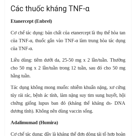
Các thuốc kháng TNF-α
Etanercept (Enbrel)
Cơ chế tác dụng: bản chất của etanercept là thụ thể hòa tan
của TNF-α, thuốc gắn vào TNF-α làm trung hòa tác dụng
của TNF-α.
Liều dùng: tiêm dưới da, 25-50 mg x 2 lần/tuần. Thường
cho 50 mg x 2 lần/tuần trong 12 tuần, sau đó cho 50 mg
hằng tuần.
Tác dụng không mong muốn: nhiễm khuẩn nặng, xơ cứng
tủy rải rác, bệnh ác tính, làm nặng suy tim sung huyết, hội
chứng giống lupus ban đỏ (kháng thể kháng ds- DNA
dương tính). Không nên dùng vaccin sống.
Adalimumad (Humira)
Cơ chế tác dụng: đây là kháng thể đơn dòng tái tổ hợp hoàn