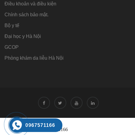
Điều khoản và điều kiện
Chính sách bảo mật.
Bộ y tế
Đại học y Hà Nội
GCOP
Phòng khám da liễu Hà Nội
Tư vấn
0967571166
Tư vấn trực tuyến 24/7
0968221166