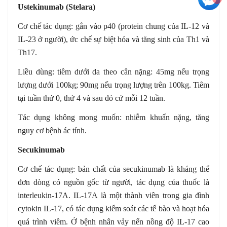
Ustekinumab (Stelara)
Cơ chế tác dụng: gắn vào p40 (protein chung của IL-12 và
IL-23 ở người), ức chế sự biệt hóa và tăng sinh của Th1 và
Th17.
Liều dùng: tiêm dưới da theo cân nặng: 45mg nếu trọng
lượng dưới 100kg; 90mg nếu trọng lượng trên 100kg. Tiêm
tại tuần thứ 0, thứ 4 và sau đó cứ mỗi 12 tuần.
Tác dụng không mong muốn: nhiễm khuẩn nặng, tăng
nguy cơ bệnh ác tính.
Secukinumab
Cơ chế tác dụng: bản chất của secukinumab là kháng thể
đơn dòng có nguồn gốc từ người, tác dụng của thuốc là
interleukin-17A. IL-17A là một thành viên trong gia đình
cytokin IL-17, có tác dụng kiểm soát các tế bào và hoạt hóa
quá trình viêm. Ở bệnh nhân vảy nến nồng độ IL-17 cao