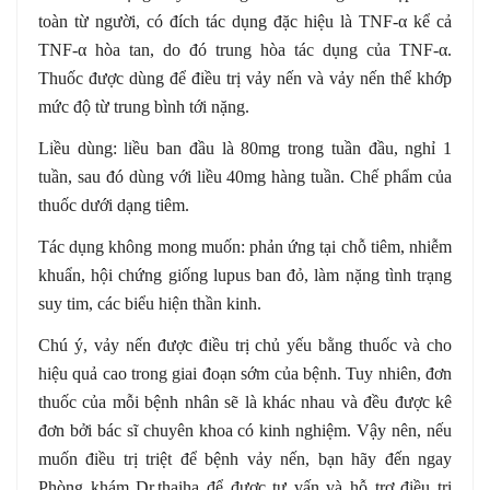
toàn từ người, có đích tác dụng đặc hiệu là TNF-α kể cả
TNF-α hòa tan, do đó trung hòa tác dụng của TNF-α.
Thuốc được dùng để điều trị vảy nến và vảy nến thể khớp
mức độ từ trung bình tới nặng.
Liều dùng: liều ban đầu là 80mg trong tuần đầu, nghỉ 1
tuần, sau đó dùng với liều 40mg hàng tuần. Chế phẩm của
thuốc dưới dạng tiêm.
Tác dụng không mong muốn: phản ứng tại chỗ tiêm, nhiễm
khuẩn, hội chứng giống lupus ban đỏ, làm nặng tình trạng
suy tim, các biểu hiện thần kinh.
Chú ý, vảy nến được điều trị chủ yếu bằng thuốc và cho
hiệu quả cao trong giai đoạn sớm của bệnh. Tuy nhiên, đơn
thuốc của mỗi bệnh nhân sẽ là khác nhau và đều được kê
đơn bởi bác sĩ chuyên khoa có kinh nghiệm. Vậy nên, nếu
muốn điều trị triệt để bệnh vảy nến, bạn hãy đến ngay
Phòng khám Dr.thaiha để được tư vấn và hỗ trợ điều trị