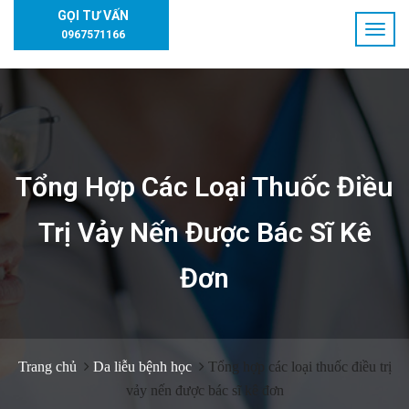
GỌI TƯ VẤN
0967571166
Tổng Hợp Các Loại Thuốc Điều
Trị Vảy Nến Được Bác Sĩ Kê
Đơn
Trang chủ
Da liễu bệnh học
Tổng hợp các loại thuốc điều trị
vảy nến được bác sĩ kê đơn