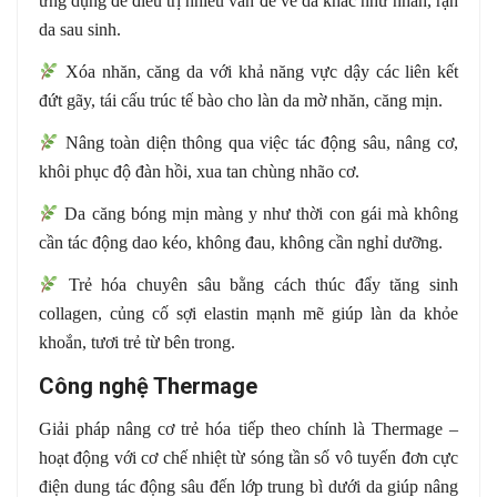
ứng dụng để điều trị nhiều vấn đề về da khác như nhăn, rạn
da sau sinh.
Xóa nhăn, căng da với khả năng vực dậy các liên kết
đứt gãy, tái cấu trúc tế bào cho làn da mờ nhăn, căng mịn.
Nâng toàn diện thông qua việc tác động sâu, nâng cơ,
khôi phục độ đàn hồi, xua tan chùng nhão cơ.
Da căng bóng mịn màng y như thời con gái mà không
cần tác động dao kéo, không đau, không cần nghỉ dưỡng.
Trẻ hóa chuyên sâu bằng cách thúc đẩy tăng sinh
collagen, củng cố sợi elastin mạnh mẽ giúp làn da khỏe
khoắn, tươi trẻ từ bên trong.
Công nghệ Thermage
Giải pháp nâng cơ trẻ hóa tiếp theo chính là Thermage –
hoạt động với cơ chế nhiệt từ sóng tần số vô tuyến đơn cực
điện dung tác động sâu đến lớp trung bì dưới da giúp nâng