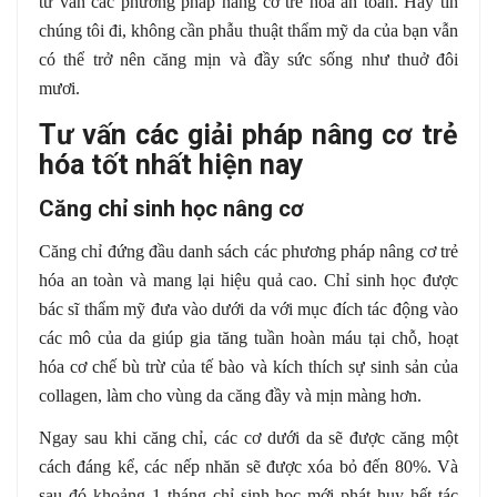
tư vấn các phương pháp nâng cơ trẻ hóa an toàn. Hãy tin
chúng tôi đi, không cần phẫu thuật thẩm mỹ da của bạn vẫn
có thể trở nên căng mịn và đầy sức sống như thuở đôi
mươi.
Tư vấn các giải pháp nâng cơ trẻ
hóa tốt nhất hiện nay
Căng chỉ sinh học nâng cơ
Căng chỉ đứng đầu danh sách các phương pháp nâng cơ trẻ
hóa an toàn và mang lại hiệu quả cao. Chỉ sinh học được
bác sĩ thẩm mỹ đưa vào dưới da với mục đích tác động vào
các mô của da giúp gia tăng tuần hoàn máu tại chỗ, hoạt
hóa cơ chế bù trừ của tế bào và kích thích sự sinh sản của
collagen, làm cho vùng da căng đầy và mịn màng hơn.
Ngay sau khi căng chỉ, các cơ dưới da sẽ được căng một
cách đáng kể, các nếp nhăn sẽ được xóa bỏ đến 80%. Và
sau đó khoảng 1 tháng chỉ sinh học mới phát huy hết tác