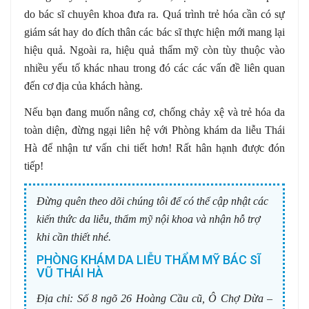
do bác sĩ chuyên khoa đưa ra. Quá trình trẻ hóa cần có sự
giám sát hay do đích thân các bác sĩ thực hiện mới mang lại
hiệu quả. Ngoài ra, hiệu quả thẩm mỹ còn tùy thuộc vào
nhiều yếu tố khác nhau trong đó các các vấn đề liên quan
đến cơ địa của khách hàng.
Nếu bạn đang muốn nâng cơ, chống chảy xệ và trẻ hóa da
toàn diện, đừng ngại liên hệ với Phòng khám da liễu Thái
Hà để nhận tư vấn chi tiết hơn! Rất hân hạnh được đón
tiếp!
Đừng quên theo dõi chúng tôi để có thể cập nhật các
kiến thức da liễu, thẩm mỹ nội khoa và nhận hỗ trợ
khi cần thiết nhé.
PHÒNG KHÁM DA LIỄU THẨM MỸ BÁC SĨ
VŨ THÁI HÀ
Địa chỉ:
Số 8 ngõ 26 Hoàng Cầu cũ, Ô Chợ Dừa –