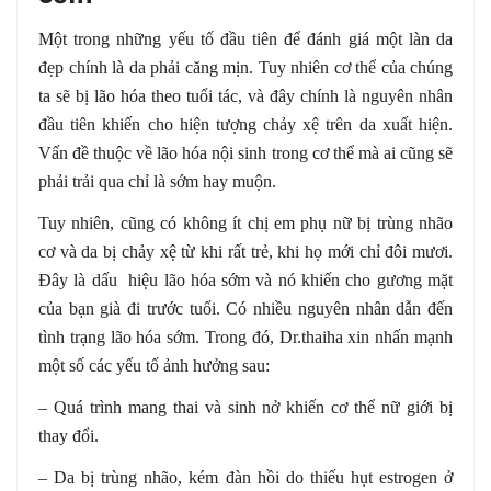
Một trong những yếu tố đầu tiên để đánh giá một làn da
đẹp chính là da phải căng mịn. Tuy nhiên cơ thể của chúng
ta sẽ bị lão hóa theo tuổi tác, và đây chính là nguyên nhân
đầu tiên khiến cho hiện tượng chảy xệ trên da xuất hiện.
Vấn đề thuộc về lão hóa nội sinh trong cơ thể mà ai cũng sẽ
phải trải qua chỉ là sớm hay muộn.
Tuy nhiên, cũng có không ít chị em phụ nữ bị trùng nhão
cơ và da bị chảy xệ từ khi rất trẻ, khi họ mới chỉ đôi mươi.
Đây là dấu hiệu lão hóa sớm và nó khiến cho gương mặt
của bạn già đi trước tuổi. Có nhiều nguyên nhân dẫn đến
tình trạng lão hóa sớm. Trong đó, Dr.thaiha xin nhấn mạnh
một số các yếu tố ảnh hưởng sau:
– Quá trình mang thai và sinh nở khiến cơ thể nữ giới bị
thay đổi.
– Da bị trùng nhão, kém đàn hồi do thiếu hụt estrogen ở