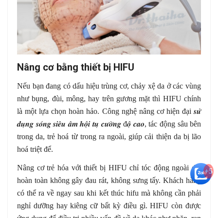
Nâng cơ bằng thiết bị HIFU
Nếu bạn đang có dấu hiệu trùng cơ, chảy xệ da ở các vùng
như bụng, đùi, mông, hay trên gương mặt thì HIFU chính
là một lựa chọn hoàn hảo. Công nghệ nâng cơ hiện đại
𝒔𝒖
𝒅𝒖
𝒏𝒈
𝒔𝒐
𝒏𝒈
𝒔𝒊𝒆
𝒖
𝒂
𝒎
𝒉𝒐
𝒊
𝒕𝒖
̣
𝒄𝒖
𝒐
𝒏𝒈
đ
𝒐
̣̂
𝒄𝒂𝒐
, tác động sâu bên
trong da, trẻ hoá từ trong ra ngoài, giúp cải thiện da bị lão
hoá triệt để.
Nâng cơ trẻ hóa với thiết bị HIFU chỉ tóc động ngoài da,
+5
hoàn toàn không gây đau rát, không sưng tấy. Khách hàng
có thể ra về ngay sau khi kết thúc hifu mà không cần phải
nghỉ dưỡng hay kiêng cữ bất kỳ điều gì. HIFU còn được