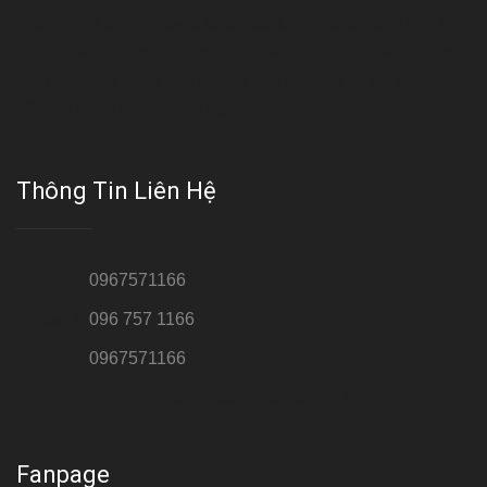
Với đội ngũ bác sỹ chuyên khoa giàu kinh nghệm, trang thiết bị
hiện đại và quy trình điều trị theo chuẩn quốc tế, Da liễu - Thẩm
mỹ Thái Hà tự hào là một thương hiệu thẩm mỹ uy tín, luôn mang
đến cho khách dịch vụ làm đẹp hoàn hảo!!
Thông Tin Liên Hệ
Hotline 1:
0967571166
Hotline 2:
096 757 1166
Hotline 3:
0967571166
Cơ sở : Số 8 ngõ 26 Hoàng Cầu, Đống Đa, Hà Nội
Fanpage