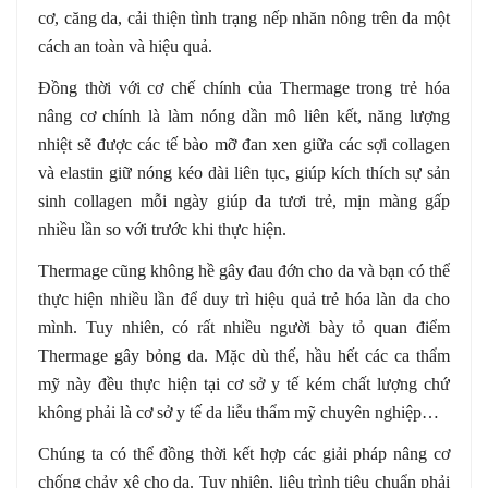
cơ, căng da, cải thiện tình trạng nếp nhăn nông trên da một
cách an toàn và hiệu quả.
Đồng thời với cơ chế chính của Thermage trong trẻ hóa
nâng cơ chính là làm nóng dần mô liên kết, năng lượng
nhiệt sẽ được các tế bào mỡ đan xen giữa các sợi collagen
và elastin giữ nóng kéo dài liên tục, giúp kích thích sự sản
sinh collagen mỗi ngày giúp da tươi trẻ, mịn màng gấp
nhiều lần so với trước khi thực hiện.
Thermage cũng không hề gây đau đớn cho da và bạn có thể
thực hiện nhiều lần để duy trì hiệu quả trẻ hóa làn da cho
mình. Tuy nhiên, có rất nhiều người bày tỏ quan điểm
Thermage gây bỏng da. Mặc dù thế, hầu hết các ca thẩm
mỹ này đều thực hiện tại cơ sở y tế kém chất lượng chứ
không phải là cơ sở y tế da liễu thẩm mỹ chuyên nghiệp…
Chúng ta có thể đồng thời kết hợp các giải pháp nâng cơ
chống chảy xệ cho da. Tuy nhiên, liệu trình tiêu chuẩn phải