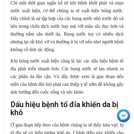
Chỉ một thời gian ngắn kể từ khi bệnh khởi phát và mụn
nước xuất hiện, cơ thể chúng ta sẽ xuất hiện bóng nước.
Đây chính là sự tập hợp của các bọng nước nhỏ trước đó và
bên trong chứa dịch nước hay mủ với màu sắc đục hơn và
thường nằm sâu dưới da. Bọng nước tuy có nhiều dịch
nhưng lại rất khó vỡ và thường ít bị vỡ nếu như người bệnh
không cố tình tác động.
Khi bóng nước xuất hiện cũng là lúc các dấu hiệu bệnh tổ
đỉa phát triển nhanh hơn. Các bọng nước sẽ lan nhanh ra
các phần da lân cận. Và đây được xem là giai đoạn tiến
triển của bệnh đòi hỏi phải can thiệp y tế sớm để không gây
ảnh hưởng đến cuộc sống và sức khỏe.
Dấu hiệu bệnh tổ đỉa khiến da bị
khô
+3
Ở giai đoạn tiếp theo của bệnh chúng ta sẽ thấy khu vực bị
tổ đỉa sẽ có hiện tượng khô da. Chính điều này khiến cho