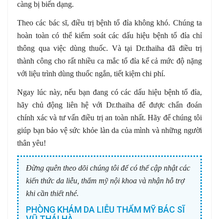
càng bị biến dạng.
Theo các bác sĩ, điều trị bệnh tổ đỉa không khó. Chúng ta
hoàn toàn có thể kiểm soát các dấu hiệu bệnh tổ đỉa chỉ
thông qua việc dùng thuốc. Và tại Dr.thaiha đã điều trị
thành công cho rất nhiều ca mắc tổ đỉa kể cả mức độ nặng
với liệu trình dùng thuốc ngắn, tiết kiệm chi phí.
Ngay lúc này, nếu bạn đang có các dấu hiệu bệnh tổ đỉa,
hãy chủ động liên hệ với Dr.thaiha để được chẩn đoán
chính xác và tư vấn điều trị an toàn nhất. Hãy để chúng tôi
giúp bạn bảo vệ sức khỏe làn da của mình và những người
thân yêu!
Đừng quên theo dõi chúng tôi để có thể cập nhật các
kiến thức da liễu, thẩm mỹ nội khoa và nhận hỗ trợ
khi cần thiết nhé.
PHÒNG KHÁM DA LIỄU THẨM MỸ BÁC SĨ
VŨ THÁI HÀ