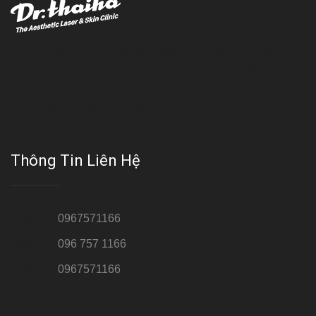
Với đội ngũ bác sỹ chuyên khoa giàu kinh nghệm, trang thiết bị
hiện đại và quy trình điều trị theo chuẩn quốc tế, Da liễu - Thẩm
mỹ Thái Hà tự hào là một thương hiệu thẩm mỹ uy tín, luôn mang
đến cho khách dịch vụ làm đẹp hoàn hảo!!
Thông Tin Liên Hệ
Hotline 1:
0967571166
Hotline 2:
096 757 1166
Hotline 3:
0967571166
Cơ sở : Số 8 ngõ 26 Hoàng Cầu, Đống Đa, Hà Nội