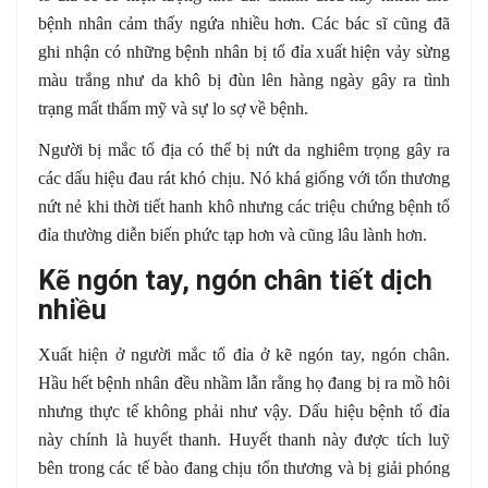
bệnh nhân cảm thấy ngứa nhiều hơn. Các bác sĩ cũng đã
ghi nhận có những bệnh nhân bị tổ đỉa xuất hiện vảy sừng
màu trắng như da khô bị đùn lên hàng ngày gây ra tình
trạng mất thẩm mỹ và sự lo sợ về bệnh.
Người bị mắc tổ địa có thể bị nứt da nghiêm trọng gây ra
các dấu hiệu đau rát khó chịu. Nó khá giống với tổn thương
nứt nẻ khi thời tiết hanh khô nhưng các triệu chứng bệnh tổ
đỉa thường diễn biến phức tạp hơn và cũng lâu lành hơn.
Kẽ ngón tay, ngón chân tiết dịch
nhiều
Xuất hiện ở người mắc tổ đỉa ở kẽ ngón tay, ngón chân.
Hầu hết bệnh nhân đều nhầm lẫn rằng họ đang bị ra mồ hôi
nhưng thực tế không phải như vậy. Dấu hiệu bệnh tổ đỉa
này chính là huyết thanh. Huyết thanh này được tích luỹ
bên trong các tế bào đang chịu tổn thương và bị giải phóng