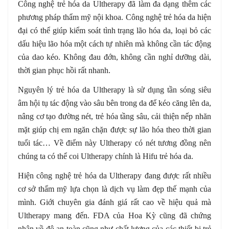
Công nghệ trẻ hóa da Ultherapy đã làm đa dạng thêm các
phương pháp thẩm mỹ nội khoa. Công nghệ trẻ hóa da hiện
đại có thể giúp kiểm soát tình trạng lão hóa da, loại bỏ các
dấu hiệu lão hóa một cách tự nhiên mà không cần tác động
của dao kéo. Không đau đớn, không cần nghỉ dưỡng dài,
thời gian phục hồi rất nhanh.
Nguyên lý trẻ hóa da Ultherapy là sử dụng tần sóng siêu
âm hội tụ tác động vào sâu bên trong da để kéo căng lên da,
nâng cơ tạo đường nét, trẻ hóa tầng sâu, cải thiện nếp nhăn
mặt giúp chị em ngăn chặn được sự lão hóa theo thời gian
tuổi tác… Về điểm này Ultherapy có nét tương đồng nên
chúng ta có thể coi Ultherapy chính là Hifu trẻ hóa da.
Hiện công nghệ trẻ hóa da Ultherapy đang được rất nhiều
cơ sở thẩm mỹ lựa chọn là dịch vụ làm đẹp thế mạnh của
mình. Giới chuyên gia đánh giá rất cao về hiệu quả mà
Ultherapy mang đến. FDA của Hoa Kỳ cũng đã chứng
nhận về độ an toàn cũng như chất lượng của các thiết bị trẻ