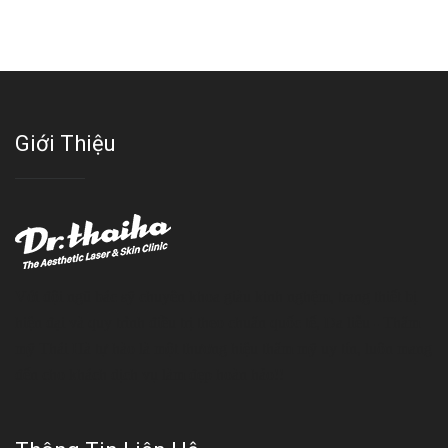
Giới Thiệu
Với đội ngũ bác sỹ chuyên khoa giàu kinh nghệm, trang thiết bị
hiện đại và quy trình điều trị theo chuẩn quốc tế, Da liễu - Thẩm
mỹ Thái Hà tự hào là một thương hiệu thẩm mỹ uy tín, luôn mang
đến cho khách dịch vụ làm đẹp hoàn hảo!!