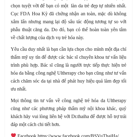
chọn tuyệt vời để bạn có một làn da trẻ đẹp tự nhiên nhất.
Cục FDA Hoa Kỳ đã chứng nhận an toàn, mặc dù không
xâm lấn nhưng mang lại độ sâu tác động tương tự so với
phẫu thuật căng da. Do đó, bạn có thể hoàn toàn yên tâm
về chất lượng của dịch vụ trẻ hóa này.
Yêu cầu duy nhất là bạn cần lựa chọn cho mình một địa chỉ
thẩm mỹ uy tín để được các bác sĩ chuyên khoa tư vấn liệu
trình phù hợp. Bác sĩ cũng là người trực tiếp thực hiện trẻ
hóa da bằng công nghệ Ultherapy cho bạn cũng như tư vấn
cách chăm sóc da tại nhà để phát huy hiệu quả làm đẹp tối
ưu nhất.
Mọi thông tin tư vấn về công nghệ trẻ hóa da Ultherapy
cũng như các phương pháp thẩm mỹ nội khoa khác, quý
khách hãy vui lòng liên hệ với Dr.thaiha để được hỗ trợ trải
đáp một cách chi tiết hơn.
️ Facebook https://www.facebook.com/BSVuThaiHa/