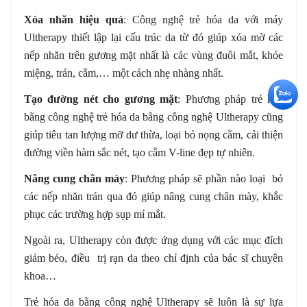
Xóa nhăn hiệu quả
: Công nghệ trẻ hóa da với máy
Ultherapy thiết lập lại cấu trúc da từ đó giúp xóa mờ các
nếp nhăn trên gương mặt nhất là các vùng đuôi mắt, khóe
miệng, trán, cằm,… một cách nhẹ nhàng nhất.
+5
Tạo đường nét cho gương mặt
: Phương pháp trẻ hóa
bằng công nghệ trẻ hóa da bằng công nghệ Ultherapy cũng
giúp tiêu tan lượng mỡ dư thừa, loại bỏ nọng cằm, cải thiện
đường viền hàm sắc nét, tạo cằm V-line đẹp tự nhiên.
Nâng cung chân mày
: Phương pháp sẽ phần nào loại bỏ
các nếp nhăn trán qua đó giúp nâng cung chân mày, khắc
phục các trường hợp sụp mí mắt.
Ngoài ra, Ultherapy còn được ứng dụng với các mục đích
giảm béo, điều trị rạn da theo chỉ định của bác sĩ chuyên
khoa…
Trẻ hóa da bằng công nghệ Ultherapy sẽ luôn là sự lựa