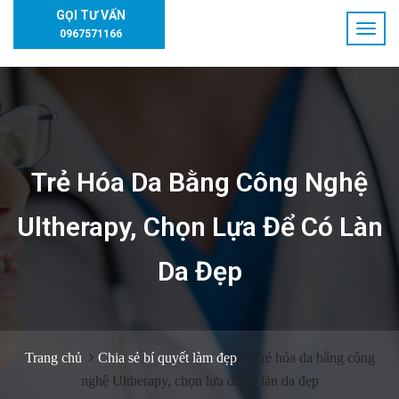
GỌI TƯ VẤN
0967571166
Trẻ Hóa Da Bằng Công Nghệ
Ultherapy, Chọn Lựa Để Có Làn
Da Đẹp
Trang chủ
Chia sẻ bí quyết làm đẹp
Trẻ hóa da bằng công
nghệ Ultherapy, chọn lựa để có làn da đẹp