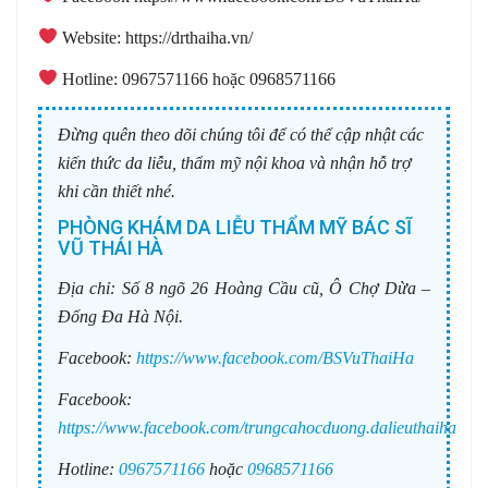
️ Website: https://drthaiha.vn/
️ Hotline: 0967571166 hoặc 0968571166
Đừng quên theo dõi chúng tôi để có thể cập nhật các
kiến thức da liễu, thẩm mỹ nội khoa và nhận hỗ trợ
khi cần thiết nhé.
PHÒNG KHÁM DA LIỄU THẨM MỸ BÁC SĨ
VŨ THÁI HÀ
Địa chỉ:
Số 8 ngõ 26 Hoàng Cầu cũ, Ô Chợ Dừa –
Đống Đa Hà Nội.
Facebook:
https://www.facebook.com/BSVuThaiHa
Facebook:
https://www.facebook.com/trungcahocduong.dalieuthaiha
Hotline:
0967571166
hoặc
0968571166