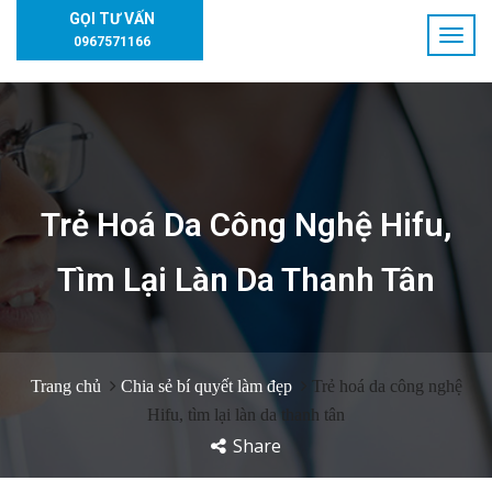
GỌI TƯ VẤN
0967571166
Trẻ Hoá Da Công Nghệ Hifu,
Tìm Lại Làn Da Thanh Tân
Trang chủ
Chia sẻ bí quyết làm đẹp
Trẻ hoá da công nghệ
Hifu, tìm lại làn da thanh tân
Share