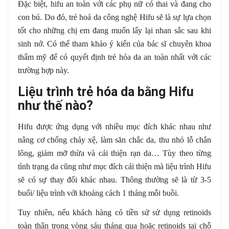
Đặc biệt, hifu an toàn với các phụ nữ có thai và đang cho
con bú. Do đó, trẻ hoá da công nghệ Hifu sẽ là sự lựa chọn
tốt cho những chị em đang muốn lấy lại nhan sắc sau khi
sinh nở. Có thể tham khảo ý kiến của bác sĩ chuyên khoa
thẩm mỹ để có quyết định trẻ hóa da an toàn nhất với các
trường hợp này.
Liệu trình trẻ hóa da bằng Hifu
như thế nào?
Hifu được ứng dụng với nhiều mục đích khác nhau như
nâng cơ chống chảy xệ, làm săn chắc da, thu nhỏ lỗ chân
lông, giảm mỡ thừa và cải thiện rạn da… Tùy theo từng
tình trạng da cũng như mục đích cải thiện mà liệu trình Hifu
sẽ có sự thay đổi khác nhau. Thông thường sẽ là từ 3-5
buổi/ liệu trình với khoảng cách 1 tháng mỗi buồi.
Tuy nhiên, nếu khách hàng có tiền sử sử dụng retinoids
toàn thân trong vòng sáu tháng qua hoặc retinoids tại chỗ