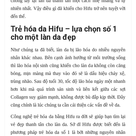
chóng lấy lại làn da thanh tân một cách nhẹ nhàng và tự
nhiên nhất. Vậy điều gì đã khiến cho Hifu trở nên tuyệt vời
đến thế.
Trẻ hóa da Hifu – lựa chọn số 1
cho một làn da đẹp
Như chúng ta đã biết, làn da bị lão hóa do nhiều nguyên
nhân khác nhau. Bên cạnh ảnh hưởng từ môi trường sống
thì lão hóa nội sinh cũng khiến cho làn da không còn căng
bóng, mịn màng mà thay vào đó sẽ là dấu hiệu chảy xệ,
trùng nhão. Sau độ tuổi 30, tốc độ lão hóa ngày một nhanh
hơn khi mà quá trình sản sinh và liên kết giữa các sợi
Collagen suy giảm mạnh, không được bù đắp kịp thời. Đây
cũng chính là lúc chúng ta cần cải thiện các vấn đề về da.
Công nghệ trẻ hóa da bằng Hifu ra đời sẽ giúp bạn tìm lại
vẻ đẹp thanh tân cho làn da. Sở dĩ Hifu được biết đến là
phương pháp trẻ hóa da số 1 là bởi những nguyên nhân