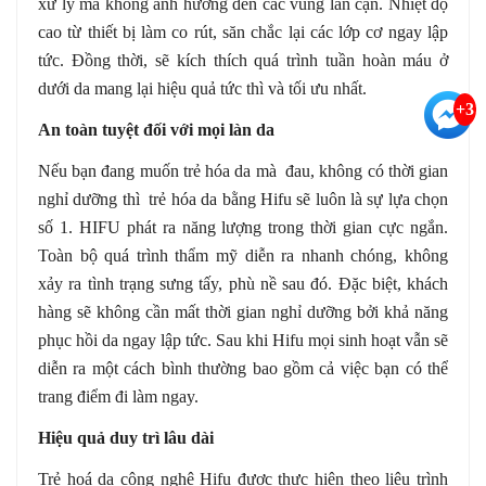
xử lý mà không ảnh hưởng đến các vùng lân cận. Nhiệt độ
cao từ thiết bị làm co rút, săn chắc lại các lớp cơ ngay lập
tức. Đồng thời, sẽ kích thích quá trình tuần hoàn máu ở
dưới da mang lại hiệu quả tức thì và tối ưu nhất.
+3
An toàn tuyệt đối với mọi làn da
Nếu bạn đang muốn trẻ hóa da mà đau, không có thời gian
nghỉ dưỡng thì trẻ hóa da bằng Hifu sẽ luôn là sự lựa chọn
số 1. HIFU phát ra năng lượng trong thời gian cực ngắn.
Toàn bộ quá trình thẩm mỹ diễn ra nhanh chóng, không
xảy ra tình trạng sưng tấy, phù nề sau đó. Đặc biệt, khách
hàng sẽ không cần mất thời gian nghỉ dưỡng bởi khả năng
phục hồi da ngay lập tức. Sau khi Hifu mọi sinh hoạt vẫn sẽ
diễn ra một cách bình thường bao gồm cả việc bạn có thể
trang điểm đi làm ngay.
Hiệu quả duy trì lâu dài
Trẻ hoá da công nghệ Hifu được thực hiện theo liệu trình