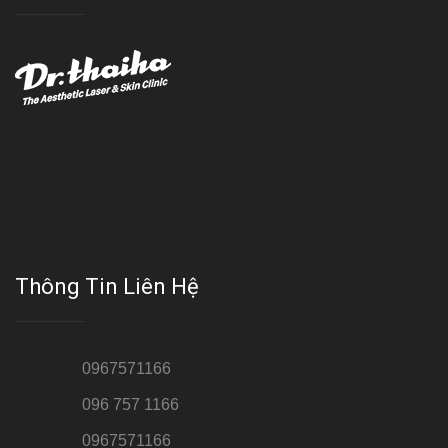
Với đội ngũ bác sỹ chuyên khoa giàu kinh nghệm, trang thiết bị
hiện đại và quy trình điều trị theo chuẩn quốc tế, Da liễu - Thẩm
mỹ Thái Hà tự hào là một thương hiệu thẩm mỹ uy tín, luôn mang
đến cho khách dịch vụ làm đẹp hoàn hảo!!
Thông Tin Liên Hệ
Hotline 1:
0967571166
Hotline 2:
096 757 1166
Hotline 3:
0967571166