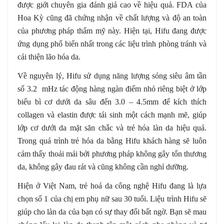
được giới chuyên gia đánh giá cao về hiệu quả. FDA của
Hoa Kỳ cũng đã chứng nhận về chất lượng và độ an toàn
của phương pháp thẩm mỹ này. Hiện tại, Hifu đang được
ứng dụng phổ biến nhất trong các liệu trình phòng tránh và
cải thiện lão hóa da.
Về nguyên lý, Hifu sử dụng năng lượng sóng siêu âm tần
số 3.2 mHz tác động hàng ngàn điểm nhỏ riêng biệt ở lớp
biểu bì cơ dưới da sâu đến 3.0 – 4.5mm để kích thích
collagen và elastin được tái sinh một cách mạnh mẽ, giúp
lớp cơ dưới da mặt săn chắc và trẻ hóa làn da hiệu quả.
Trong quá trình trẻ hóa da bằng Hifu khách hàng sẽ luôn
cảm thấy thoải mái bởi phương pháp không gây tổn thương
da, không gây đau rát và cũng không cần nghỉ dưỡng.
Hiện ở Việt Nam, trẻ hoá da công nghệ Hifu đang là lựa
chọn số 1 của chị em phụ nữ sau 30 tuổi. Liệu trình Hifu sẽ
giúp cho làn da của bạn có sự thay đổi bất ngờ. Bạn sẽ mau