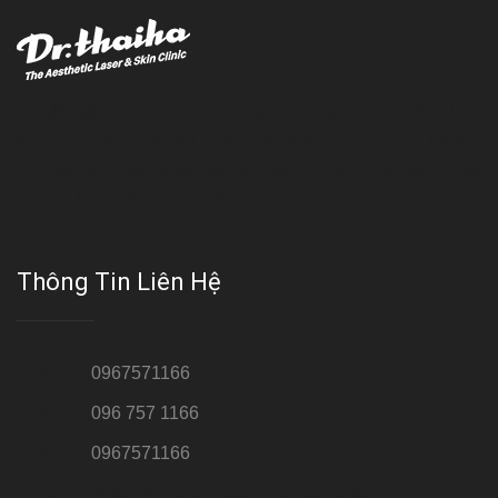
Với đội ngũ bác sỹ chuyên khoa giàu kinh nghệm, trang thiết bị
hiện đại và quy trình điều trị theo chuẩn quốc tế, Da liễu - Thẩm
mỹ Thái Hà tự hào là một thương hiệu thẩm mỹ uy tín, luôn mang
đến cho khách dịch vụ làm đẹp hoàn hảo!!
Thông Tin Liên Hệ
Hotline 1:
0967571166
Hotline 2:
096 757 1166
Hotline 3:
0967571166
Cơ sở : Số 8 ngõ 26 Hoàng Cầu, Đống Đa, Hà Nội