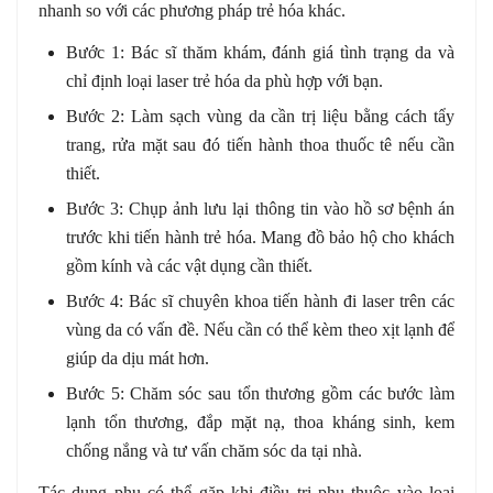
nhanh so với các phương pháp trẻ hóa khác.
Bước 1: Bác sĩ thăm khám, đánh giá tình trạng da và
chỉ định loại laser trẻ hóa da phù hợp với bạn.
Bước 2: Làm sạch vùng da cần trị liệu bằng cách tẩy
trang, rửa mặt sau đó tiến hành thoa thuốc tê nếu cần
thiết.
Bước 3: Chụp ảnh lưu lại thông tin vào hồ sơ bệnh án
trước khi tiến hành trẻ hóa. Mang đồ bảo hộ cho khách
gồm kính và các vật dụng cần thiết.
Bước 4: Bác sĩ chuyên khoa tiến hành đi laser trên các
vùng da có vấn đề. Nếu cần có thể kèm theo xịt lạnh để
giúp da dịu mát hơn.
Bước 5: Chăm sóc sau tổn thương gồm các bước làm
lạnh tổn thương, đắp mặt nạ, thoa kháng sinh, kem
chống nắng và tư vấn chăm sóc da tại nhà.
Tác dụng phụ có thể gặp khi điều trị phụ thuộc vào loại