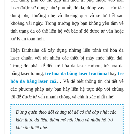
laser được sử dụng: như phù nề, đỏ da, đóng vảy… các tác
dụng phụ thường nhẹ và thoáng qua và sẽ tự hết sau
khoảng vài ngày. Trong trường hợp bạn không yên tâm về
tình trạng da có thể liên hệ với bác sĩ để được tư vấn hoặc
xử lý an toàn hơn.
Hiện Dr.thaiha đã xây dựng những liệu trình trẻ hóa da
laser chuẩn với rất nhiều các thiết bị máy móc hiện đại.
Trong đó phải kể đến trẻ hóa da laser carbon, trẻ hóa da
bằng laser toning,
trẻ hóa da bằng laser fractional
hay
trẻ
hóa da bằng laser co2
… Và để biết thông tin chi tiết về
các phương pháp này bạn hãy liên hệ trực tiếp với chúng
tôi để được tư vấn nhanh chóng và chính xác nhất nhé!
Đừng quên theo dõi chúng tôi để có thể cập nhật các
kiến thức da liễu, thẩm mỹ nội khoa và nhận hỗ trợ
khi cần thiết nhé.