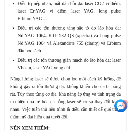
Điều trị nếp nhăn, mất đàn hồi da: laser CO2 vi điểm,
laser Er:YAG vi điểm, laser YAG. long pulse
Erbium:YAG…
Điều trị các tổn thương tăng sắc tố do lão hóa da:
Nd:YAG 1064- KTP 532 QS (xpectra) và Long pulse
Nd:YAG 1064 và Alexandrite 755 (clarity) và Erbium
đầu bóc tách
Điều trị các tổn thương giãn mạch do lão hóa da: laser
Vbeam, laser YAG xung dài…
Năng lượng laser sẽ được chọn lọc một cách kỹ lưỡng để
không gây ra tổn thương da, không khiến cho da bị bỏng
rát. Tùy theo từng cơ địa, khả năng áp ứng và tình trạng da
mà hiệu quả trẻ hóa da bằng laser sẽ có sự thay đổi khác
+3
nhau. Việc tuân thủ liệu trình là điều cần thiết để quá trình
thẩm mỹ đạt hiệu quả tuyệt đối.
NÊN XEM THÊM: