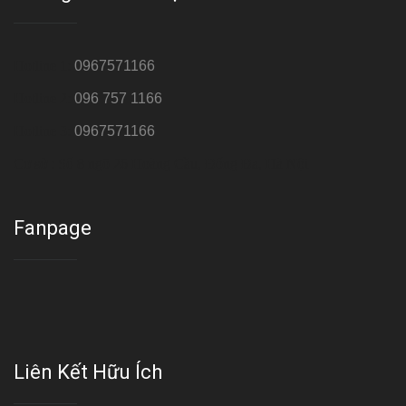
Hotline 1:
0967571166
Hotline 2:
096 757 1166
Hotline 3:
0967571166
Cơ sở : Số 8 ngõ 26 Hoàng Cầu, Đống Đa, Hà Nội
Fanpage
Liên Kết Hữu Ích