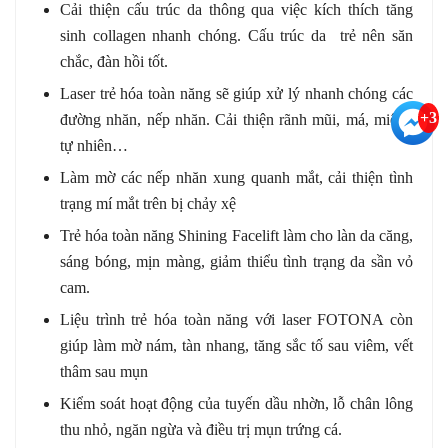
Cải thiện cấu trúc da thông qua việc kích thích tăng
sinh collagen nhanh chóng. Cấu trúc da trẻ nên săn
chắc, đàn hồi tốt.
Laser trẻ hóa toàn năng sẽ giúp xử lý nhanh chóng các
+3
đường nhăn, nếp nhăn. Cải thiện rãnh mũi, má, miệng
tự nhiên…
Làm mờ các nếp nhăn xung quanh mắt, cải thiện tình
trạng mí mắt trên bị chảy xệ
Trẻ hóa toàn năng Shining Facelift làm cho làn d
a căng,
sáng bóng, mịn màng, giảm thiểu tình trạng da sần vỏ
cam.
Liệu trình trẻ hóa toàn năng với laser FOTONA còn
giúp làm mờ nám, tàn nhang, tăng sắc tố sau viêm, vết
thâm sau mụn
Kiểm soát hoạt động của tuyến dầu nhờn, lỗ chân lông
thu nhỏ, ngăn ngừa và điều trị mụn trứng cá.