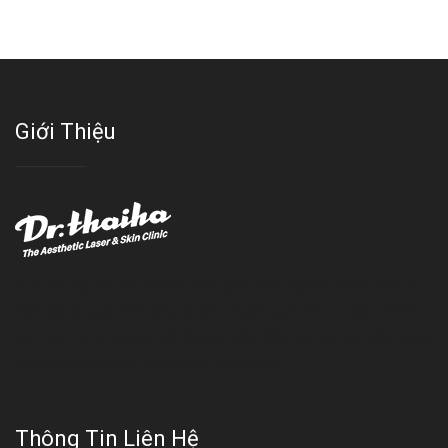
Giới Thiệu
Với đội ngũ bác sỹ chuyên khoa giàu kinh nghệm, trang thiết bị
hiện đại và quy trình điều trị theo chuẩn quốc tế, Da liễu - Thẩm
mỹ Thái Hà tự hào là một thương hiệu thẩm mỹ uy tín, luôn mang
đến cho khách dịch vụ làm đẹp hoàn hảo!!
Thông Tin Liên Hệ