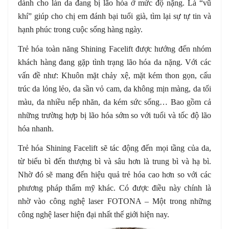
dành cho làn da đang bị lão hóa ở mức độ nặng. Là “vũ
khí” giúp cho chị em đánh bại tuổi già, tìm lại sự tự tin và
hạnh phúc trong cuộc sống hàng ngày.
Trẻ hóa toàn năng
Shining Facelift được hướng đến nhóm
khách hàng đang gặp tình trạng lão hóa da nặng. Với các
vấn đề như:
Khuôn mặt chảy xệ, mặt kém thon gọn, cấu
trúc da lỏng lẻo, da sần vỏ cam, da không mịn màng, da tối
màu, da nhiều nếp nhăn, da kém sức sống… Bao gồm cả
những trường hợp bị lão hóa sớm so với tuổi và tốc độ lão
hóa nhanh.
Trẻ hóa
Shining Facelift sẽ tác động đến mọi tầng của da,
từ biểu bì đến thượng bì và sâu hơn là trung bì và hạ bì.
Nhờ đó sẽ mang đến hiệu quả trẻ hóa cao hơn so với các
phương pháp thẩm mỹ khác. Có được điều này chính là
nhờ vào công nghệ laser FOTONA – Một trong những
công nghệ laser hiện đại nhất thế giới hiện nay.