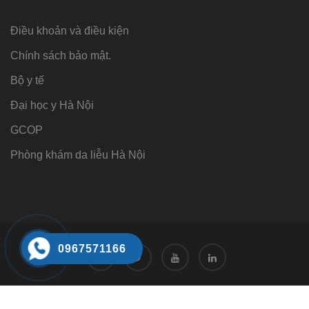
Điều khoản và điều kiện
Chính sách bảo mật.
Bộ y tế
Đại học y Hà Nội
GCOP
Phòng khám da liễu Hà Nội
0967571166
Tư vấn