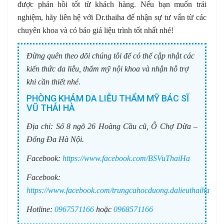
được phản hồi tốt từ khách hàng. Nếu bạn muốn trải
nghiệm, hãy liên hệ với Dr.thaiha để nhận sự tư vấn từ các
chuyên khoa và có báo giá liệu trình tốt nhất nhé!
Đừng quên theo dõi chúng tôi để có thể cập nhật các
kiến thức da liễu, thẩm mỹ nội khoa và nhận hỗ trợ
khi cần thiết nhé.
PHÒNG KHÁM DA LIỄU THẨM MỸ BÁC SĨ
VŨ THÁI HÀ
Địa chỉ:
Số 8 ngõ 26 Hoàng Cầu cũ, Ô Chợ Dừa –
Đống Đa Hà Nội.
Facebook:
https://www.facebook.com/BSVuThaiHa
Facebook:
https://www.facebook.com/trungcahocduong.dalieuthaiha
Hotline:
0967571166
hoặc
0968571166