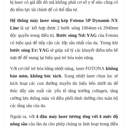
bị laser có giá đắt đỏ mà không phải cơ sở y tế nào cũng có
đủ tiềm lực tài chính để có thể đầu tư.
Hệ thống máy laser sóng kép Fotona SP Dynamis NX
Line
là sự kết hợp được 2 bước sóng 1064nm và 2940nm
độc quyền trong điều trị.
Bước sóng Nd: YAG
của Fotona
có hiệu quả để tiếp cận các lớp sâu nhất của da. Trong khi
bước sóng Er: YAG
sẽ giúp xử lý các khuyết điểm trên bề
mặt để để mang lại hiệu quả trẻ hóa toàn năng.
Với cơ chế trẻ hóa bằng nhiệt năng, laser
FOTONA
không
bào mòn, không bóc tách
. Xung nhiệt laser chọn lọc sẽ
kích hoạt các con đường truyền tín hiệu bên dưới da để
thúc đẩy sản xuất các yếu tố tăng trưởng collagen, tăng
cường lưu thông máu và điều phối dinh dưỡng cho toàn bộ
các tầng sâu của da.
Ngoài ra, với
4 đầu máy laser tương ứng với 4 mức độ
nông sâu
của làn da cho phép chúng ta linh hoạt trong điều