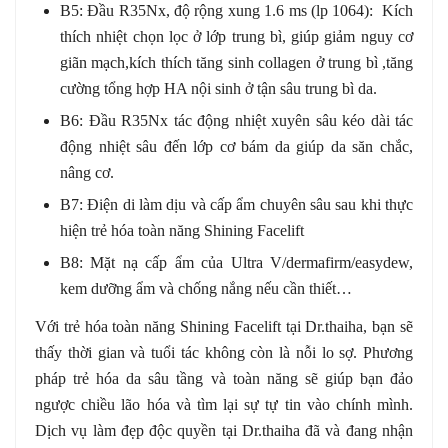
B5: Đầu R35Nx, độ rộng xung 1.6 ms (lp 1064): Kích
thích nhiệt chọn lọc ở lớp trung bì, giúp giảm nguy cơ
giãn mạch,kích thích tăng sinh collagen ở trung bì ,tăng
cường tổng hợp HA nội sinh ở tận sâu trung bì da.
B6: Đầu R35Nx tác động nhiệt xuyên sâu kéo dài tác
động nhiệt sâu đến lớp cơ bám da giúp da săn chắc,
nâng cơ.
B7: Điện di làm dịu và cấp ẩm chuyên sâu sau khi thực
hiện
trẻ hóa toàn năng Shining Facelift
B8: Mặt nạ cấp ẩm của Ultra V/dermafirm/easydew,
kem dưỡng ẩm và chống nắng nếu cần thiết…
Với t
rẻ hóa toàn năng Shining Facelift tại Dr.thaiha, bạn sẽ
thấy thời gian và tuổi tác không còn là nỗi lo sợ. Phương
pháp trẻ hóa da sâu tầng và toàn năng sẽ giúp bạn đảo
ngược chiều lão hóa và tìm lại sự tự tin vào chính mình.
Dịch vụ làm đẹp độc quyền tại Dr.thaiha đã và đang nhận