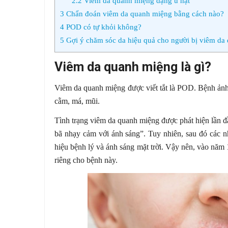
2.2
Viêm da quanh miệng dạng u hạt
3
Chẩn đoán viêm da quanh miệng bằng cách nào?
4
POD có tự khỏi không?
5
Gợi ý chăm sóc da hiệu quả cho người bị viêm da
Viêm da quanh miệng là gì?
Viêm da quanh miệng được viết tắt là POD. Bệnh ảnh
cằm, má, mũi.
Tình trạng viêm da quanh miệng được phát hiện lần đ
bã nhạy cảm với ánh sáng”. Tuy nhiên, sau đó các nh
hiệu bệnh lý và ánh sáng mặt trời. Vậy nên, vào nă
riêng cho bệnh này.