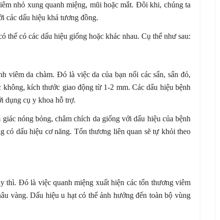
iêm nhỏ xung quanh miệng, mũi hoặc mắt. Đôi khi, chúng ta
bởi các dấu hiệu khá tương đồng.
ó thể có các dấu hiệu giống hoặc khác nhau. Cụ thể như sau:
h viêm da chàm. Đó là việc da của bạn nổi các sẩn, sẩn đỏ,
 không, kích thước giao động từ 1-2 mm. Các dấu hiệu bệnh
i dụng cụ y khoa hỗ trợ.
 giác nóng bỏng, châm chích da giống với dấu hiệu của bệnh
g có dấu hiệu cơ năng. Tổn thương liên quan sẽ tự khỏi theo
y thì. Đó là việc quanh miệng xuất hiện các tổn thương viêm
 nâu vàng. Dấu hiệu u hạt có thể ảnh hưởng đến toàn bộ vùng