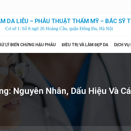
M DA LIỄU – PHẪU THUẬT THẨM MỸ – BÁC SỸ T
Cơ sở 1: Số 8 ngõ 26 Hoàng Cầu, quận Đống Đa, Hà Nội
XỬ LÝ BIẾN CHỨNG HẬU PHẪU
ĐIỀU TRỊ VÀ LÀM ĐẸP DA
DỊCH VỤ
g: Nguyên Nhân, Dấu Hiệu Và Cá