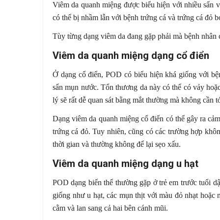
Viêm da quanh miệng được biểu hiện với nhiều sẩn v
có thể bị nhầm lẫn với bệnh trứng cá và trứng cá đỏ 
Tùy từng dạng viêm da đang gặp phải mà bệnh nhân c
Viêm da quanh miệng dạng cổ điển
Ở dạng cổ điển, POD có biểu hiện khá giống với bện
sẩn mụn nước. Tổn thương da này có thể có vảy hoặc
lý sẽ rất dễ quan sát bằng mắt thường mà không cần tớ
Dạng viêm da quanh miệng cổ điển có thể gây ra cảm
trứng cá đỏ. Tuy nhiên, cũng có các trường hợp khôn
thời gian và thường không để lại sẹo xấu.
Viêm da quanh miệng dạng u hạt
POD dạng biến thể thường gặp ở trẻ em trước tuổi dậ
giống như u hạt, các mụn thịt với màu đỏ nhạt hoặc
cằm và lan sang cả hai bên cánh mũi.