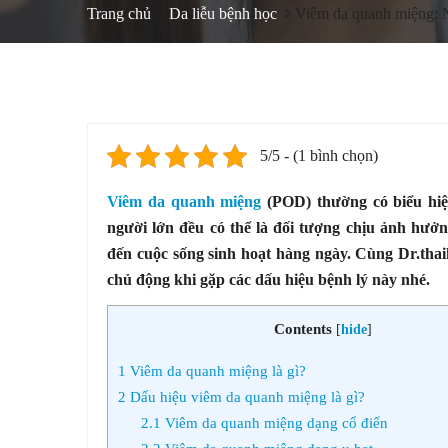
Trang chủ
Da liễu bệnh học
Viêm da quanh miệng: N
5/5 - (1 bình chọn)
Viêm da quanh miệng
(POD) thường có biểu hiệ
người lớn đều có thể là đối tượng chịu ảnh hưở
đến cuộc sống sinh hoạt hàng ngày. Cùng Dr.thai
chủ động khi gặp các dấu hiệu bệnh lý này nhé.
Contents
[
hide
]
1
Viêm da quanh miệng là gì?
2
Dấu hiệu viêm da quanh miệng là gì?
2.1
Viêm da quanh miệng dạng cổ điển