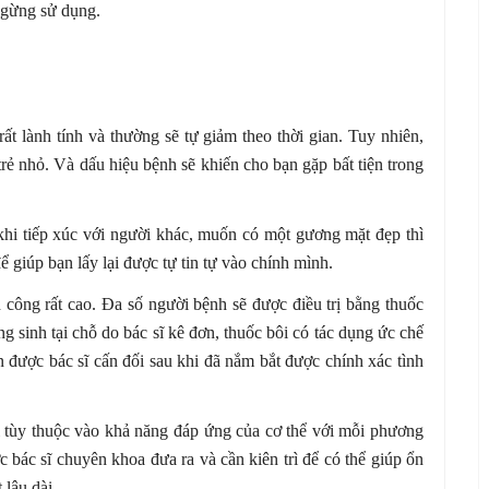
ngừng sử dụng.
t lành tính và thường sẽ tự giảm theo thời gian. Tuy nhiên,
 trẻ nhỏ. Và dấu hiệu bệnh sẽ khiến cho bạn gặp bất tiện trong
hi tiếp xúc với người khác, muốn có một gương mặt đẹp thì
ể giúp bạn lấy lại được tự tin tự vào chính mình.
 công rất cao. Đa số người bệnh sẽ được điều trị bằng thuốc
ng sinh tại chỗ do bác sĩ kê đơn, thuốc bôi có tác dụng ức chế
n được bác sĩ cấn đối sau khi đã nắm bắt được chính xác tình
ài tùy thuộc vào khả năng đáp ứng của cơ thể với mỗi phương
 bác sĩ chuyên khoa đưa ra và cần kiên trì để có thể giúp ổn
lâu dài.