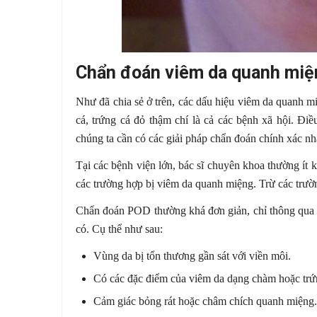
Chẩn đoán viêm da quanh miệ
Như đã chia sẻ ở trên, các dấu hiệu viêm da quanh m
cá, trứng cá đỏ thậm chí là cả các bệnh xã hội. Điề
chúng ta cần có các giải pháp chẩn đoán chính xác n
Tại các bệnh viện lớn, bác sĩ chuyên khoa thường ít 
các trường hợp bị viêm da quanh miệng. Trừ các trườ
Chẩn đoán POD thường khá đơn giản, chỉ thông qua vi
có. Cụ thể như sau:
Vùng da bị tổn thương gần sát với viền môi.
Có các đặc điểm của viêm da dạng chàm hoặc trứ
Cảm giác bỏng rát hoặc châm chích quanh miệng.