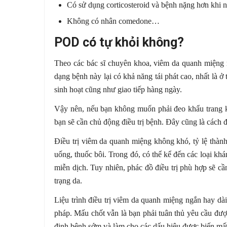
Có sử dụng corticosteroid và bệnh nặng hơn khi 
Không có nhân comedone…
POD có tự khỏi không?
Theo các bác sĩ chuyên khoa, viêm da quanh miệng rấ
dạng bệnh này lại có khả năng tái phát cao, nhất là ở
sinh hoạt cũng như giao tiếp hàng ngày.
Vậy nên, nếu bạn không muốn phải đeo khẩu trang k
bạn sẽ cần chủ động điều trị bệnh. Đây cũng là cách đ
Điều trị viêm da quanh miệng không khó, tỷ lệ thành
uống, thuốc bôi. Trong đó, có thể kể đến các loại khá
miễn dịch. Tuy nhiên, phác đồ điều trị phù hợp sẽ cầ
trạng da.
Liệu trình điều trị viêm da quanh miệng ngắn hay d
pháp. Mấu chốt vẫn là bạn phải tuân thủ yêu cầu được
định bệnh sớm và làm cho các dấu hiệu được biến mất 