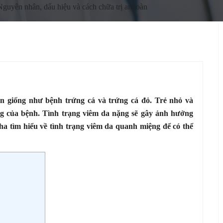
guyên nhân, dấu hiệu và cách chữa trị an toàn
n giống như bệnh trứng cá và trứng cá đỏ. Trẻ nhỏ và
ng của bệnh. Tình trạng viêm da nặng sẽ gây ảnh hưởng
ha tìm hiểu về tình trạng viêm da quanh miệng để có thể