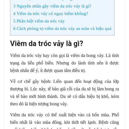
3
Nguyên nhân gây viêm da tróc vảy là gì?
4
Viêm da tróc vảy có nguy hiểm không?
5
Phân biệt viêm da tróc vảy
6
Cách phòng trị viêm da tróc vảy an toàn và hiệu quả
Viêm da tróc vảy là gì?
Viêm da tróc vảy hay còn gọi là viêm da bong vảy. Là tình
trạng da liễu phổ biến. Nhưng do lành tính nên ít được
bệnh nhân để ý, ít được quan tâm điều trị.
Về cơ chế gây bệnh: Liên quan đến hoạt động của lớp
thượng bì. Lúc này, tế bào già cỗi của da sẽ bị làm bong ra
và tế bào mới hình thành. Da sẽ có dấu hiệu bị khô, kèm
theo đó là hiện tượng bong vảy.
Viêm da tróc vảy có thể xuất hiện vào cả bốn mùa. Phổ
biến nhất là vào mùa đông, khi thời tiết lạnh. Bệnh cũng