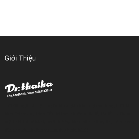
Giới Thiệu
Với đội ngũ bác sỹ chuyên khoa giàu kinh nghệm, trang thiết bị
hiện đại và quy trình điều trị theo chuẩn quốc tế, Da liễu - Thẩm
mỹ Thái Hà tự hào là một thương hiệu thẩm mỹ uy tín, luôn mang
đến cho khách dịch vụ làm đẹp hoàn hảo!!