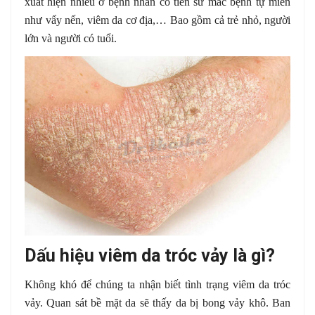
xuất hiện nhiều ở bệnh nhân có tiền sử mắc bệnh tự miễn
như vẩy nến, viêm da cơ địa,… Bao gồm cả trẻ nhỏ, người
lớn và người có tuổi.
Dấu hiệu viêm da tróc vảy là gì?
Không khó để chúng ta nhận biết tình trạng viêm da tróc
vảy. Quan sát bề mặt da sẽ thấy da bị bong vảy khô. Ban