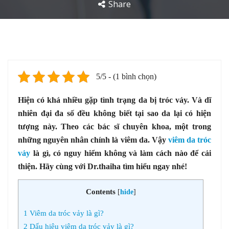
Share
5/5 - (1 bình chọn)
Hiện có khá nhiều gặp tình trạng da bị tróc vảy. Và dĩ
nhiên đại đa số đều không biết tại sao da lại có hiện
tượng này. Theo các bác sĩ chuyên khoa, một trong
những nguyên nhân chính là viêm da. Vậy
viêm da tróc
vảy
là gì, có nguy hiểm không và làm cách nào để cải
thiện. Hãy cùng với Dr.thaiha tìm hiểu ngay nhé!
Contents
[
hide
]
1
Viêm da tróc vảy là gì?
2
Dấu hiệu viêm da tróc vảy là gì?