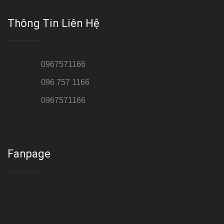
Thông Tin Liên Hệ
Hotline 1:
0967571166
Hotline 2:
096 757 1166
Hotline 3:
0967571166
Cơ sở : Số 8 ngõ 26 Hoàng Cầu, Đống Đa, Hà Nội
Fanpage