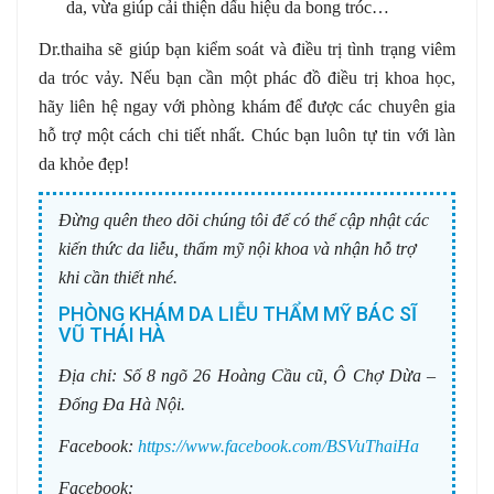
da, vừa giúp cải thiện dấu hiệu da bong tróc…
Dr.thaiha sẽ giúp bạn kiểm soát và điều trị tình trạng viêm
da tróc vảy. Nếu bạn cần một phác đồ điều trị khoa học,
hãy liên hệ ngay với phòng khám để được các chuyên gia
hỗ trợ một cách chi tiết nhất. Chúc bạn luôn tự tin với làn
da khỏe đẹp!
Đừng quên theo dõi chúng tôi để có thể cập nhật các
kiến thức da liễu, thẩm mỹ nội khoa và nhận hỗ trợ
khi cần thiết nhé.
PHÒNG KHÁM DA LIỄU THẨM MỸ BÁC SĨ
VŨ THÁI HÀ
Địa chỉ:
Số 8 ngõ 26 Hoàng Cầu cũ, Ô Chợ Dừa –
Đống Đa Hà Nội.
Facebook:
https://www.facebook.com/BSVuThaiHa
Facebook: