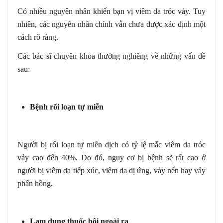
Có nhiều nguyên nhân khiến bạn vị viêm da tróc vảy. Tuy
nhiên, các nguyên nhân chính vẫn chưa được xác định một
cách rõ ràng.
Các bác sĩ chuyên khoa thường nghiêng về những vấn đề
sau:
Bệnh rối loạn tự miễn
Người bị rối loạn tự miễn dịch có tỷ lệ mắc viêm da tróc
vảy cao đến 40%. Do đó, nguy cơ bị bệnh sẽ rất cao ở
người bị viêm da tiếp xúc, viêm da dị ứng, vảy nến hay vảy
phấn hồng.
Lạm dụng thuốc bôi ngoài ra