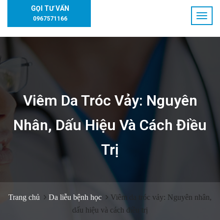
GỌI TƯ VẤN
0967571166
Viêm Da Tróc Vảy: Nguyên
Nhân, Dấu Hiệu Và Cách Điều
Trị
Trang chủ
Da liễu bệnh học
Viêm da tróc vảy: Nguyên nhân,
dấu hiệu và cách điều trị