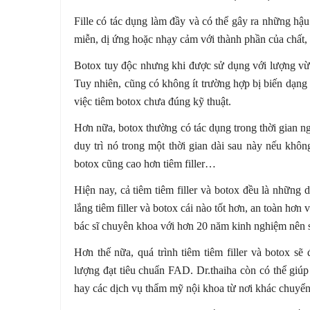
Fille có tác dụng làm đầy và
có thể gây ra những hậ
miễn, dị ứng hoặc nhạy cảm với thành phần của chất, 
Botox tuy độc nhưng khi được sử dụng với lượng vừa
Tuy nhiên, cũng có không ít trường hợp bị biến dạn
việc tiêm botox chưa đúng kỹ thuật.
Hơn nữa, botox thường có tác dụng trong thời gian ngắ
duy trì nó trong một thời gian dài sau này nếu khô
botox cũng cao hơn tiêm filler…
Hiện nay, cả tiêm tiêm filler và botox đều là những
lắng tiêm filler và botox cái nào tốt hơn, an toàn hơ
bác sĩ chuyên khoa với hơn 20 năm kinh nghiệm nên s
Hơn thế nữa, quá trình tiêm tiêm filler và botox s
lượng đạt tiêu chuẩn FAD. Dr.thaiha còn có thể giúp
hay các dịch vụ thẩm mỹ nội khoa từ nơi khác chuyển