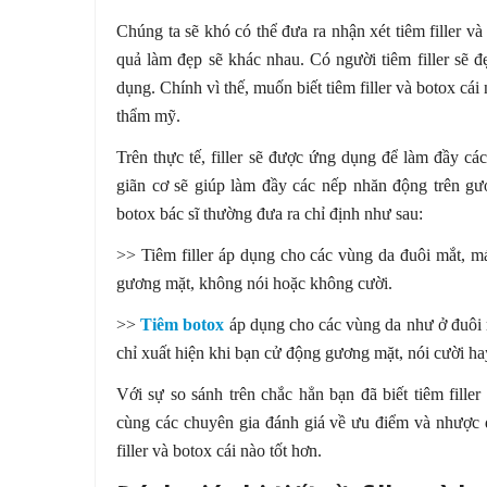
Chúng ta sẽ khó có thể đưa ra nhận xét tiêm filler v
quả làm đẹp sẽ khác nhau. Có người tiêm filler sẽ 
dụng. Chính vì thế, muốn biết tiêm filler và botox cái
thẩm mỹ.
Trên thực tế, filler sẽ được ứng dụng để làm đầy c
giãn cơ sẽ giúp làm đầy các nếp nhăn động trên gư
botox bác sĩ thường đưa ra chỉ định như sau:
>> Tiêm filler áp dụng cho các vùng da đuôi mắt, 
gương mặt, không nói hoặc không cười.
>>
Tiêm botox
áp dụng cho các vùng da như ở đuôi 
chỉ xuất hiện khi bạn cử động gương mặt, nói cười h
Với sự so sánh trên chắc hẳn bạn đã biết tiêm fill
cùng các chuyên gia đánh giá về ưu điểm và nhược 
filler và botox cái nào tốt hơn.