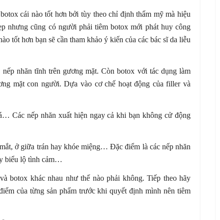
à botox cái nào tốt hơn bởi tùy theo chỉ định thẩm mỹ mà hiệu
đẹp nhưng cũng có người phải tiêm botox mới phát huy công
 nào tốt hơn bạn sẽ cần tham khảo ý kiến của các bác sĩ da liễu
ác nếp nhăn tĩnh trên gương mặt. Còn botox với tác dụng làm
ơng mặt con người. Dựa vào cơ chế hoạt động của filler và
má… Các nếp nhăn xuất hiện ngay cả khi bạn không cử động
mắt, ở giữa trán hay khóe miệng… Đặc điểm là các nếp nhăn
ay biểu lộ tình cảm…
er và botox khác nhau như thế nào phải không. Tiếp theo hãy
điểm của từng sản phẩm trước khi quyết định mình nên tiêm