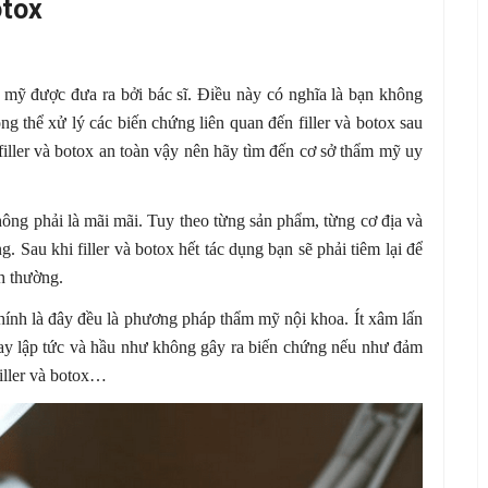
otox
m mỹ được đưa ra bởi bác sĩ. Điều này có nghĩa là bạn không
ông thể xử lý các biến chứng liên quan đến filler và botox sau
filler và botox an toàn vậy nên hãy tìm đến cơ sở thẩm mỹ uy
không phải là mãi mãi. Tuy theo từng sản phẩm, từng cơ địa và
. Sau khi filler và botox hết tác dụng bạn sẽ phải tiêm lại để
nh thường.
chính là đây đều là phương pháp thẩm mỹ nội khoa. Ít xâm lấn
gay lập tức và hầu như không gây ra biến chứng nếu như đảm
filler và botox…