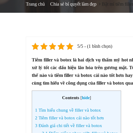
Trang chủ
Chia sẻ bí quyết làm đẹp
Bật mí tiêm fille
5/5 - (1 bình chọn)
Tiêm filler và botox là hai dịch vụ thẩm mỹ hot n
xử lý tốt các dấu hiệu lão hóa trên gương mặt. T
thế nào và tiêm filler và botox cái nào tốt hơn ha
cùng tìm hiểu về công dụng của filler và botox qua
Contents
[
hide
]
1
Tìm hiểu chung về filler và botox
2
Tiêm filler và botox cái nào tốt hơn
3
Đánh giá chi tiết về filler và botox