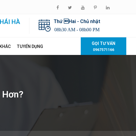
HÁI HÀ
Thứ Hai - Chủ nhật
08h30 AM - 08h00 PM
GỌI TƯ VẤN
 KHÁC
TUYỂN DỤNG
0967571166
t Hơn?