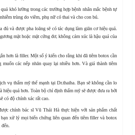
u quả khó lường trong các trường hợp bệnh nhân mắc bệnh tự
nhiễm trùng do viêm, phụ nữ có thai và cho con bú.
 đủ và được pha loãng sẽ có tác dụng làm giãn cơ hiệu quả.
g gương mặt hoặc mặt cứng đơ, không cảm xúc là hậu quả của
n hơn là filler. Một số ý kiến cho rằng khi đã tiêm botox cần
ng muốn các nếp nhăn quay lại nhiều hơn. Và giá thành tiêm
 dịch vụ thẩm mỹ thế mạnh tại Dr.thaiha. Bạn sẽ không cần lo
n và hiệu quả hơn. Toàn bộ chỉ định thẩm mỹ sẽ được đưa ra bởi
ẽ có độ chính xác rất cao.
ẽ được chính bác sĩ Vũ Thái Hà thực hiện với sản phẩm chất
 bạn xử lý mọi biến chứng liên quan đến tiêm filler và botox
 đến.