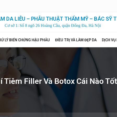
M DA LIỄU – PHẪU THUẬT THẨM MỸ – BÁC SỸ T
Cơ sở 1: Số 8 ngõ 26 Hoàng Cầu, quận Đống Đa, Hà Nội
XỬ LÝ BIẾN CHỨNG HẬU PHẪU
ĐIỀU TRỊ VÀ LÀM ĐẸP DA
DỊCH VỤ
í Tiêm Filler Và Botox Cái Nào Tố