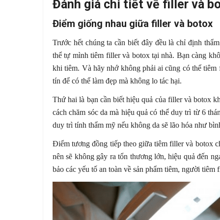
Đánh giá chi tiết về filler và b
Điểm giống nhau giữa filler và botox
Trước hết chúng ta cần biết đây đều là chỉ định thẩ
thể tự mình tiêm filler và botox tại nhà. Bạn càng kh
khi tiêm. Và hãy nhớ không phải ai cũng có thể tiêm 
tín để có thể làm đẹp mà không lo tác hại.
Thứ hai là bạn cần biết hiệu quả của filler và botox 
cách chăm sóc da mà hiệu quả có thể duy trì từ 6 tháng
duy trì tính thẩm mỹ nếu không da sẽ lão hóa như bì
Điểm tương đồng tiếp theo giữa tiêm filler và botox 
nên sẽ không gây ra tổn thương lớn, hiệu quả đến n
bảo các yếu tố an toàn về sản phẩm tiêm, người tiêm 