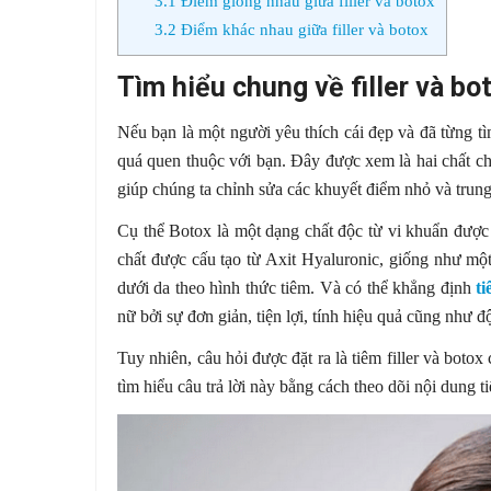
3.1
Điểm giống nhau giữa filler và botox
3.2
Điểm khác nhau giữa filler và botox
Tìm hiểu chung về filler và bo
Nếu bạn là một người yêu thích cái đẹp và đã từng tìm
quá quen thuộc với bạn. Đây được xem là hai chất c
giúp chúng ta chỉnh sửa các khuyết điểm nhỏ và trung
Cụ thể Botox là một dạng chất độc từ vi khuẩn được 
chất được cấu tạo từ Axit Hyaluronic, giống như một
dưới da theo hình thức tiêm. Và có thể khẳng định
ti
nữ bởi sự đơn giản, tiện lợi, tính hiệu quả cũng như đ
Tuy nhiên, câu hỏi được đặt ra là tiêm filler và boto
tìm hiểu câu trả lời này bằng cách theo dõi nội dung ti