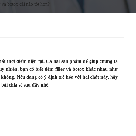
r và botox cái nào tốt hơn?
hất thời điểm hiện tại. Cả hai sản phẩm để giúp chúng ta
uy nhiên, bạn có biết tiêm filler và botox khác nhau như
y không. Nếu đang có ý định trẻ hóa với hai chất này, hãy
 bài chia sẻ sau đây nhé.