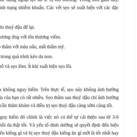
nh trạng nhiễm khuẩn. Các vết sẹo sẽ xuất hiện với các đặc
o thuỷ đậu để lại.
tương ứng với tổn thương viêm.
o thâm với màu nâu, mất thẩm mỹ.
trong quá trình kéo da non.
 và sẹo lõm. Ít khi xuất hiện sẹo lồi.
u không nguy hiểm. Trên thực tế, sẹo này không ảnh hưởng
da của bạn có rất nhiều. Sẹo thâm sau thuỷ đậu chỉ ảnh hưởng
cần thăm khám và điều trị sẹo thuỷ đậu càng sớm càng tốt.
y hiểm đó chính là việc nó có thể tự cải thiện sau từ 3-6
hồi da thật tốt. Và yếu tố dinh dưỡng sẽ quyết định đến hiệu
n kiêng gì và bị sẹo thuỷ đậu kiêng ăn gì mới là tốt nhất hay