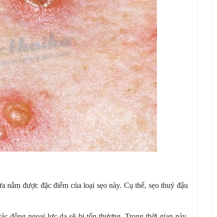
ưa nắm được đặc điểm của loại sẹo này. Cụ thể, sẹo thuỷ đậu
ác động ngoại lực da sẽ bị tổn thương. Trong thời gian này,