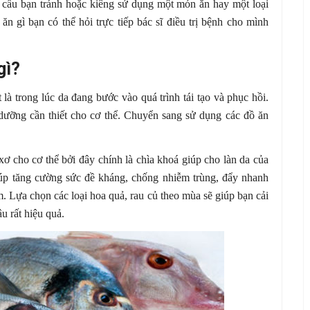
êu cầu bạn tránh hoặc kiêng sử dụng một món ăn hay một loại
n gì bạn có thể hỏi trực tiếp bác sĩ điều trị bệnh cho mình
gì?
là trong lúc da đang bước vào quá trình tái tạo và phục hồi.
ưỡng cần thiết cho cơ thể. Chuyển sang sử dụng các đồ ăn
xơ cho cơ thể bởi đây chính là chìa khoá giúp cho làn da của
úp tăng cường sức đề kháng, chống nhiễm trùng, đẩy nhanh
õm. Lựa chọn các loại hoa quả, rau củ theo mùa sẽ giúp bạn cải
u rất hiệu quả.