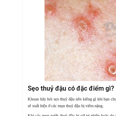
Sẹo thuỷ đậu có đặc điểm gì?
Khoan hãy hỏi sẹo thuỷ đậu nên kiêng gì khi bạn ch
sẽ xuất hiện ở các mụn thuỷ đậu bị viêm nặng.
Khi các mụn nước thuỷ đậu bị vỡ tự nhiên hoặc do t