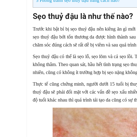
5
Phòng tránh sẹo thuỷ đậu bằng cách nào?
Sẹo thuỷ đậu là như thế nào?
Trước khi bật bí bị sẹo thuỷ đậu nên kiêng ăn gì mới 
sẹo thuỷ đậu bởi tổn thương da được hình thành sau
chăm sóc đúng cách sẽ rất dễ bị viêm và sau quá trình
Sẹo thuỷ đậu có thể là sẹo lỗ, sẹo lõm và cả sẹo lồi
không thâm. Theo quan sát, hầu hết tình trạng sẹo thu
nhiên, cũng có không ít trường hợp bị sẹo nặng không
Thực tế cũng chứng minh, người dưới 15 tuổi bị thuỷ
thuỷ đậu sẽ phải đối mặt với các vấn đề sẹo xấu nhiề
độ tuổi khác nhau thì quá trình tái tạo da cũng có sự 