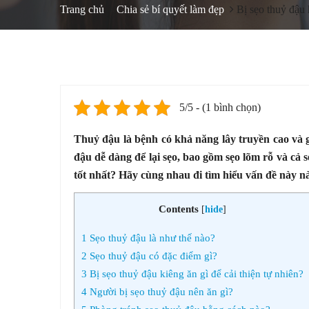
Trang chủ
Chia sẻ bí quyết làm đẹp
Bị sẹo thuỷ đậu k
5/5 - (1 bình chọn)
Thuỷ đậu là bệnh có khả năng lây truyền cao và 
đậu dễ dàng để lại sẹo, bao gồm sẹo lõm rỗ và cả s
tốt nhất? Hãy cùng nhau đi tìm hiểu vấn đề này n
Contents
[
hide
]
1
Sẹo thuỷ đậu là như thế nào?
2
Sẹo thuỷ đậu có đặc điểm gì?
3
Bị sẹo thuỷ đậu kiêng ăn gì để cải thiện tự nhiên?
4
Người bị sẹo thuỷ đậu nên ăn gì?