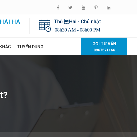
HÁI HÀ
Thứ Hai - Chủ nhật
08h30 AM - 08h00 PM
GỌI TƯ VẤN
 KHÁC
TUYỂN DỤNG
0967571166
t?