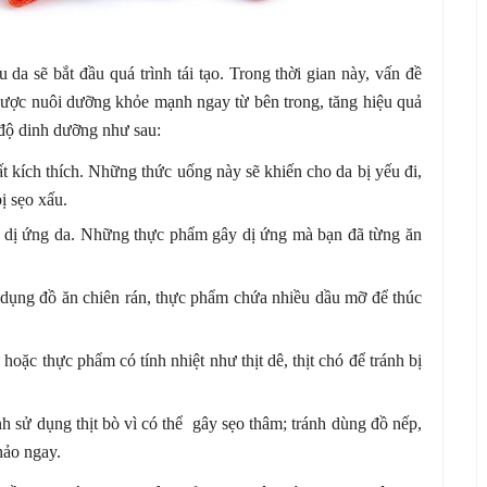
 da sẽ bắt đầu quá trình tái tạo. Trong thời gian này, vấn đề
 được nuôi dưỡng khỏe mạnh ngay từ bên trong, tăng hiệu quả
 độ dinh dưỡng như sau:
 kích thích. Những thức uống này sẽ khiến cho da bị yếu đi,
ị sẹo xấu.
 dị ứng da. Những thực phẩm gây dị ứng mà bạn đã từng ăn
ử dụng đồ ăn chiên rán, thực phẩm chứa nhiều dầu mỡ để thúc
oặc thực phẩm có tính nhiệt như thịt dê, thịt chó để tránh bị
nh sử dụng thịt bò vì có thể gây sẹo thâm; tránh dùng đồ nếp,
hảo ngay.