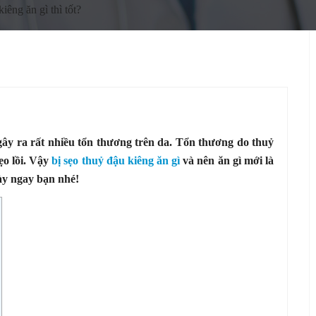
iêng ăn gì thì tốt?
gây ra rất nhiều tổn thương trên da. Tổn thương do thuỷ
ẹo lồi. Vậy
bị sẹo thuỷ đậu kiêng ăn gì
và nên ăn gì mới là
ày ngay bạn nhé!