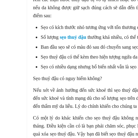
nếu da không được giữ sạch đúng cách sẽ dẫn đến tì
điểm sau:
Sẹo có kích thước nhỏ tương ứng với tổn thương d
Số lượng
sẹo thuỷ đậu
thường khá nhiều, có thể 
Ban đầu sẹo sẽ có màu đỏ sau đó chuyển sang sẹ
Sẹo thuỷ đậu có thể kèm theo hiện tượng ngứa da 
Sẹo có nhiều dạng nhưng bổ biến nhất vẫn là sẹo rỗ
Sẹo thuỷ đậu có nguy hiểm không?
Nếu xét về ảnh hưởng đến sức khoẻ thì sẹo thuỷ đậ
đến sức khoẻ và tính mạng dù cho số lượng sẹo trên 
đến thẩm mỹ da liễu. Lý do chính khiến cho chúng ta 
Có một lý do khác khiến cho sẹo thuỷ đậu không ngu
tháng. Điều kiện cần có là bạn phải chăm sóc, phục 
quả xóa sẹo thuỷ đậu. Vậy bạn đã biết sẹo thuỷ đậu nê