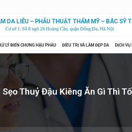
M DA LIỄU – PHẪU THUẬT THẨM MỸ – BÁC SỸ T
Cơ sở 1: Số 8 ngõ 26 Hoàng Cầu, quận Đống Đa, Hà Nội
XỬ LÝ BIẾN CHỨNG HẬU PHẪU
ĐIỀU TRỊ VÀ LÀM ĐẸP DA
DỊCH VỤ
ị Sẹo Thuỷ Đậu Kiêng Ăn Gì Thì Tố