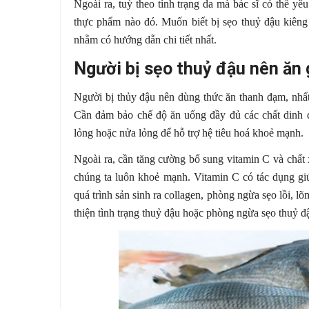
Ngoài ra, tuỳ theo tình trạng da mà bác sĩ có thể y
thực phẩm nào đó. Muốn biết bị sẹo thuỷ đậu kiêng ă
nhằm có hướng dẫn chi tiết nhất.
Người bị sẹo thuỷ đậu nên ăn 
Người bị thủy đậu nên dùng thức ăn thanh đạm, nhất 
Cần đảm bảo chế độ ăn uống đầy đủ các chất dinh d
lỏng hoặc nửa lỏng để hỗ trợ hệ tiêu hoá khoẻ mạnh.
Ngoài ra, cần tăng cường bổ sung vitamin C và chất 
chúng ta luôn khoẻ mạnh. Vitamin C có tác dụng gi
quá trình sản sinh ra collagen, phòng ngừa sẹo lồi, l
thiện tình trạng thuỷ đậu hoặc phòng ngừa sẹo thuỷ đậ