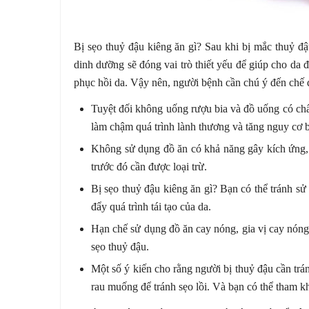
Bị sẹo thuỷ đậu kiêng ăn gì? Sau khi bị mắc thuỷ đậu
dinh dưỡng sẽ đóng vai trò thiết yếu để giúp cho da
phục hồi da. Vậy nên, người bệnh cần chú ý đến chế
Tuyệt đối không uống rượu bia và đồ uống có chất
làm chậm quá trình lành thương và tăng nguy cơ b
Không sử dụng đồ ăn có khả năng gây kích ứng,
trước đó cần được loại trừ.
Bị sẹo thuỷ đậu kiêng ăn gì? Bạn có thể tránh s
đẩy quá trình tái tạo của da.
Hạn chế sử dụng đồ ăn cay nóng, gia vị cay nóng h
sẹo thuỷ đậu.
Một số ý kiến cho rằng người bị thuỷ đậu cần trá
rau muống để tránh sẹo lồi. Và bạn có thể tham k