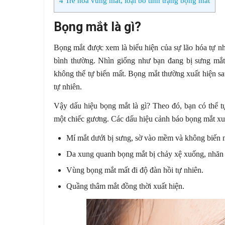
4
Trẻ hóa vùng mắt, loại bỏ tình trạng bọng mắt
Bọng mắt là gì?
Bọng mắt được xem là biểu hiện của sự lão hóa tự nhi
bình thường. Nhìn giống như bạn đang bị sưng mắ
không thể tự biến mất. Bọng mắt thường xuất hiện s
tự nhiên.
Vậy dấu hiệu bọng mắt là gì? Theo đó, bạn có thể t
một chiếc gương. Các dấu hiệu cảnh báo bọng mắt xu
Mí mắt dưới bị sưng, sờ vào mềm và không biến 
Da xung quanh bọng mắt bị chảy xệ xuống, nhăn
Vùng bọng mắt mất đi độ đàn hồi tự nhiên.
Quầng thâm mắt đồng thời xuất hiện.