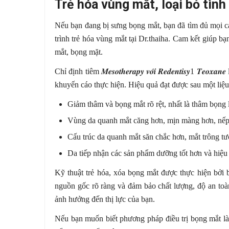
Trẻ hóa vùng mắt, loại bỏ tìn
Nếu bạn đang bị sưng bọng mắt, bạn đã tìm đủ mọi cá
trình trẻ hóa vùng mắt tại Dr.thaiha. Cam kết giúp b
mắt, bọng mặt.
Chỉ định tiêm
𝑴𝒆𝒔𝒐𝒕𝒉𝒆𝒓𝒂𝒑𝒚
𝒗𝒐
𝒊
𝑹𝒆𝒅𝒆𝒏𝒕𝒊𝒔𝒚
1
𝑻𝒆𝒐𝒙𝒂𝒏𝒆
l
khuyến cáo thực hiện. Hiệu quả đạt được sau một liệu 
Giảm thâm và bọng mắt rõ rệt, nhất là thâm bọng
Vùng da quanh mắt căng hơn, mịn màng hơn, nế
Cấu trúc da quanh mắt săn chắc hơn, mắt trông tươ
Da tiếp nhận các sản phẩm dưỡng tốt hơn và hiệu
Kỹ thuật trẻ hóa, xóa bọng mắt được thực hiện bởi
nguồn gốc rõ ràng và đảm bảo chất lượng, độ an to
ảnh hưởng đến thị lực của bạn.
Nếu bạn muốn biết phương pháp điều trị bọng mắt là 