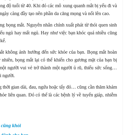
ong độ tuổi từ 40. Khi đó các mô xung quanh mắt bị yếu đi và
 ngày càng đầy tạo nên phần da căng mọng và nổi lên cao.
rạng bọng mắt. Nguyên nhân chính xuất phát từ thói quen sinh
hiếu ngủ hay mất ngủ. Hay như việc bạn khóc quá nhiều cũng
 kể.
 mắt không ảnh hưởng đến sức khỏe của bạn. Bọng mắt hoàn
y nhiên, bọng mắt lại có thể khiến cho gương mặt của bạn bị
một người vui vẻ trở thành một người ủ rũ, thiếu sức sống…
i người.
g thời gian dài, đau, ngứa hoặc tấy đỏ… cũng cần thăm khám
hỏe liên quan. Đó có thể là các bệnh lý về tuyến giáp, nhiễm
 cũng khỏi