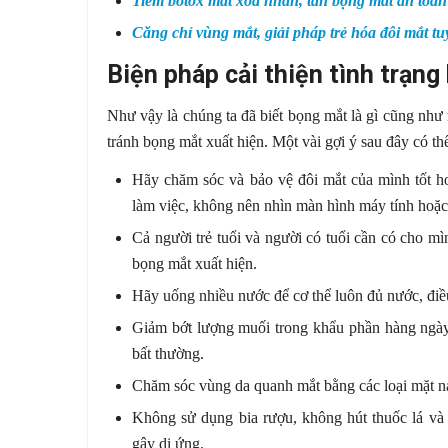
Tiêm botox mắt xóa nhăn, tan bọng mắt an toà
Căng chỉ vùng mắt, giải pháp trẻ hóa đôi mắt tu
Biện pháp cải thiện tình trạn
Như vậy là chúng ta đã biết bọng mắt là gì cũng nh
tránh bọng mắt xuất hiện. Một vài gợi ý sau đây có th
Hãy chăm sóc và bảo vệ đôi mắt của mình tốt h
làm việc, không nên nhìn màn hình máy tính hoặc 
Cả người trẻ tuổi và người có tuổi cần có cho m
bọng mắt xuất hiện.
Hãy uống nhiều nước để cơ thể luôn đủ nước, điề
Giảm bớt lượng muối trong khẩu phần hàng ngày
bất thường.
Chăm sóc vùng da quanh mắt bằng các loại mặt nạ l
Không sử dụng bia rượu, không hút thuốc lá và 
gây dị ứng.