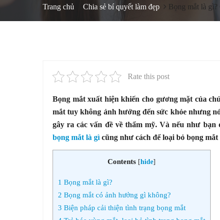
Trang chủ
Chia sẻ bí quyết làm đẹp
Bọng mắt là gì?
Rate this post
Bọng mắt xuất hiện khiến cho gương mặt của chún
mắt tuy không ảnh hưởng đến sức khỏe nhưng nó lạ
gây ra các vấn đề về thẩm mỹ. Và nếu như bạn đ
bọng mắt là gì
cũng như cách để loại bỏ bọng mắt đ
Contents
[
hide
]
1
Bọng mắt là gì?
2
Bọng mắt có ảnh hưởng gì không?
3
Biện pháp cải thiện tình trạng bọng mắt