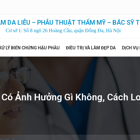
M DA LIỄU – PHẪU THUẬT THẨM MỸ – BÁC SỸ T
Cơ sở 1: Số 8 ngõ 26 Hoàng Cầu, quận Đống Đa, Hà Nội
XỬ LÝ BIẾN CHỨNG HẬU PHẪU
ĐIỀU TRỊ VÀ LÀM ĐẸP DA
DỊCH VỤ
 Có Ảnh Hưởng Gì Không, Cách L