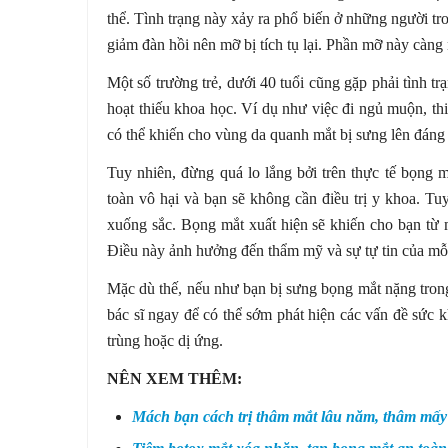
thể. Tình trạng này xảy ra phổ biến ở những người tr
giảm đàn hồi nên mỡ bị tích tụ lại. Phần mỡ này càng
Một số trường trẻ, dưới 40 tuổi cũng gặp phải tình t
hoạt thiếu khoa học. Ví dụ như việc đi ngủ muộn, t
có thể khiến cho vùng da quanh mắt bị sưng lên đáng
Tuy nhiên, đừng quá lo lắng bởi trên thực tế bọng
toàn vô hại và bạn sẽ không cần điều trị y khoa. Tu
xuống sắc. Bọng mắt xuất hiện sẽ khiến cho bạn từ 
Điều này ảnh hưởng đến thẩm mỹ và sự tự tin của mỗ
Mặc dù thế, nếu như bạn bị sưng bọng mắt nặng tron
bác sĩ ngay để có thể sớm phát hiện các vấn đề sức k
trùng hoặc dị ứng.
NÊN XEM THÊM:
Mách bạn cách trị thâm mắt lâu năm, thâm mấy