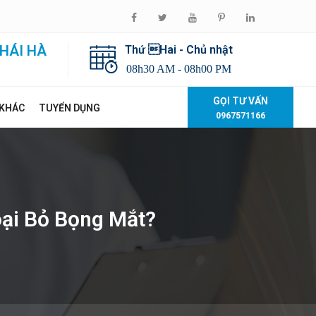
HÁI HÀ
Thứ Hai - Chủ nhật
08h30 AM - 08h00 PM
GỌI TƯ VẤN
 KHÁC
TUYỂN DỤNG
0967571166
oại Bỏ Bọng Mắt?