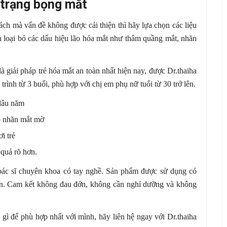
h trạng bọng mắt
ch mà vấn đề không được cải thiện thì hãy lựa chọn các liệu
ạn loại bỏ các dấu hiệu lão hóa mắt như thâm quầng mắt, nhăn
à giải pháp trẻ hóa mắt an toàn nhất hiện nay, được Dr.thaiha
trình từ 3 buổi, phù hợp với chị em phụ nữ tuổi từ 30 trở lên.
 lâu năm
p nhăn mắt mờ
i trẻ
 quả rõ hơn.
 bác sĩ chuyên khoa có tay nghề. Sản phẩm được sử dụng có
àn. Cam kết không đau đớn, không cần nghỉ dưỡng và không
gì để phù hợp nhất với mình, hãy liên hệ ngay với Dr.thaiha