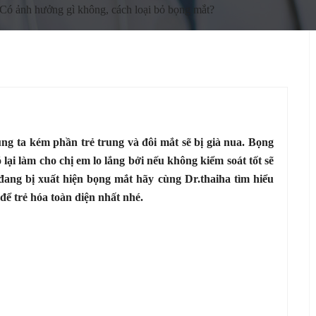
 Có ảnh hưởng gì không, cách loại bỏ bọng mắt?
g ta kém phần trẻ trung và đôi mắt sẽ bị già nua. Bọng
i làm cho chị em lo lắng bởi nếu không kiểm soát tốt sẽ
ang bị xuất hiện bọng mắt hãy cùng Dr.thaiha tìm hiểu
ể trẻ hóa toàn diện nhất nhé.