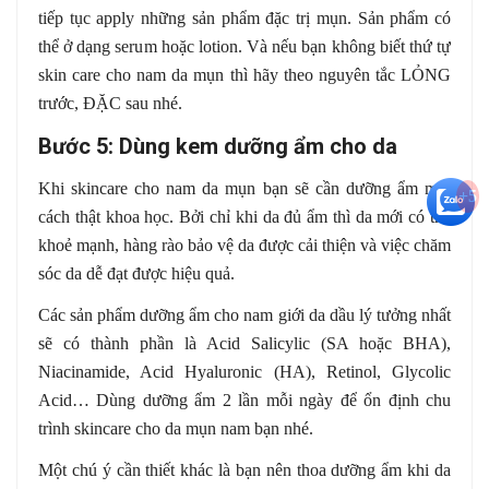
tiếp tục apply những sản phẩm đặc trị mụn. Sản phẩm có
thể ở dạng serum hoặc lotion. Và nếu bạn không biết thứ tự
skin care cho nam da mụn thì hãy theo nguyên tắc LỎNG
trước, ĐẶC sau nhé.
Bước 5: Dùng kem dưỡng ẩm cho da
Khi skincare cho nam da mụn bạn sẽ cần dưỡng ẩm một
+5
cách thật khoa học. Bởi chỉ khi da đủ ẩm thì da mới có thể
khoẻ mạnh, hàng rào bảo vệ da được cải thiện và việc chăm
sóc da dễ đạt được hiệu quả.
Các sản phẩm dưỡng ẩm cho nam giới da dầu lý tưởng nhất
sẽ có thành phần là Acid Salicylic (SA hoặc BHA),
Niacinamide, Acid Hyaluronic (HA), Retinol, Glycolic
Acid… Dùng dưỡng ẩm 2 lần mỗi ngày để ổn định chu
trình skincare cho da mụn nam bạn nhé.
Một chú ý cần thiết khác là bạn nên thoa dưỡng ẩm khi da