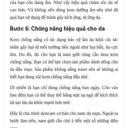
của bạn còn đang ẩm. Như vậy hiệu quả chăm sóc da sẽ
cao hơn. Và không nên dùng kem dưỡng ẩm nếu như đã
quá hạn sử dụng để tránh gây kích ứng, dị ứng da.
Bước 6: Chống nắng hiệu quả cho da
Kem chống nắng có tác dụng bảo vệ làn da khỏi các tác
nhân gây hại từ môi trường bên ngoài như bụi bẩn, tia cực
tím. Do đó, dù cho bạn là nam giới cũng cần thoa kem
chống nắng. Bạn có thể lựa chọn sản phẩm dành riêng cho
da dầu mụn. Sản phẩm không nâng toner nên sẽ không ai
biết bạn đang xài kem chống nắng đâu nhé.
Dĩ nhiên là bạn chỉ dùng chống nắng ban ngày. Còn vào
ban đêm bạn có thể thay thế bằng mặt nạ ngủ để kích thích
tái tạo làn da khỏe mạnh hơn nhé.
Đây là chu trình skincare cơ bản cho nam da mụn. Ngoài ra
bước làm trên, nam giới cần chú ý đến một số những điều