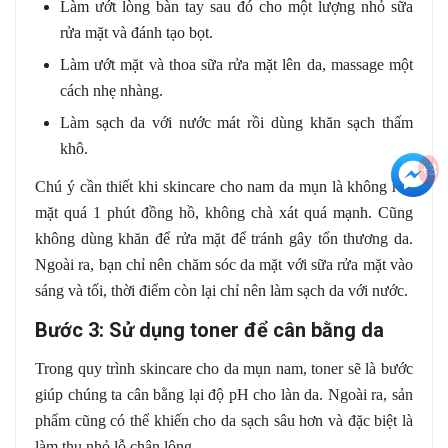
Làm ướt lòng bàn tay sau đó cho một lượng nhỏ sữa
rửa mặt và đánh tạo bọt.
Làm ướt mặt và thoa sữa rửa mặt lên da, massage một
cách nhẹ nhàng.
Làm sạch da với nước mát rồi dùng khăn sạch thấm
khô.
+3
Chú ý cần thiết khi skincare cho nam da mụn là không rửa
mặt quá 1 phút đồng hồ, không chà xát quá mạnh. Cũng
không dùng khăn để rửa mặt để tránh gây tổn thương da.
Ngoài ra, bạn chỉ nên chăm sóc da mặt với sữa rửa mặt vào
sáng và tối, thời điểm còn lại chỉ nên làm sạch da với nước.
Bước 3: Sử dụng toner để cân bằng da
Trong quy trình skincare cho da mụn nam, toner sẽ là bước
giúp chúng ta cân bằng lại độ pH cho làn da. Ngoài ra, sản
phẩm cũng có thể khiến cho da sạch sâu hơn và đặc biệt là
làm thu nhỏ lỗ chân lông.