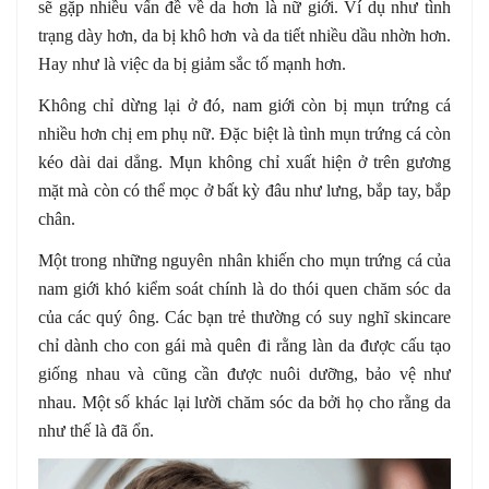
sẽ gặp nhiều vấn đề về da hơn là nữ giới. Ví dụ như tình
trạng dày hơn, da bị khô hơn và da tiết nhiều dầu nhờn hơn.
Hay như là việc da bị giảm sắc tố mạnh hơn.
Không chỉ dừng lại ở đó, nam giới còn bị mụn trứng cá
nhiều hơn chị em phụ nữ. Đặc biệt là tình mụn trứng cá còn
kéo dài dai dẳng. Mụn không chỉ xuất hiện ở trên gương
mặt mà còn có thể mọc ở bất kỳ đâu như lưng, bắp tay, bắp
chân.
Một trong những nguyên nhân khiến cho mụn trứng cá của
nam giới khó kiểm soát chính là do thói quen chăm sóc da
của các quý ông. Các bạn trẻ thường có suy nghĩ skincare
chỉ dành cho con gái mà quên đi rằng làn da được cấu tạo
giống nhau và cũng cần được nuôi dưỡng, bảo vệ như
nhau. Một số khác lại lười chăm sóc da bởi họ cho rằng da
như thế là đã ổn.