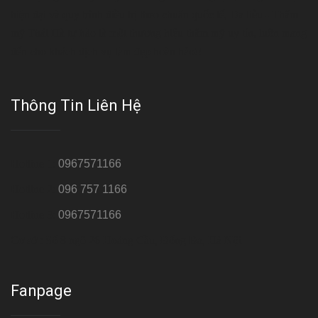
hiện đại và quy trình điều trị theo chuẩn quốc tế, Da liễu - Thẩm
mỹ Thái Hà tự hào là một thương hiệu thẩm mỹ uy tín, luôn mang
đến cho khách dịch vụ làm đẹp hoàn hảo!!
Thông Tin Liên Hệ
Hotline 1:
0967571166
Hotline 2:
096 757 1166
Hotline 3:
0967571166
Cơ sở : Số 8 ngõ 26 Hoàng Cầu, Đống Đa, Hà Nội
Fanpage