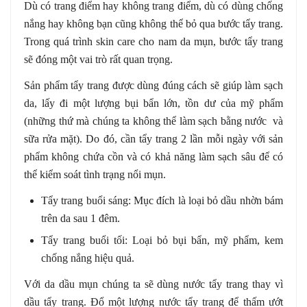
Dù có trang điểm hay không trang điểm, dù có dùng chống
nắng hay không bạn cũng không thể bỏ qua bước tẩy trang.
Trong quá trình skin care cho nam da mụn, bước tẩy trang
sẽ đóng một vai trò rất quan trọng.
Sản phẩm tẩy trang được dùng đúng cách sẽ giúp làm sạch
da, lấy đi một lượng bụi bẩn lớn, tồn dư của mỹ phẩm
(những thứ mà chúng ta không thể làm sạch bằng nước và
sữa rửa mặt). Do đó, cần tẩy trang 2 lần mỗi ngày với sản
phẩm không chứa cồn và có khả năng làm sạch sâu để có
thể kiểm soát tình trạng nổi mụn.
Tẩy trang buổi sáng: Mục đích là loại bỏ dầu nhờn bám
trên da sau 1 đêm.
Tẩy trang buổi tối: Loại bỏ bụi bẩn, mỹ phẩm, kem
chống nắng hiệu quả.
Với da dầu mụn chúng ta sẽ dùng nước tẩy trang thay vì
dầu tẩy trang. Đổ một lượng nước tẩy trang để thấm ướt