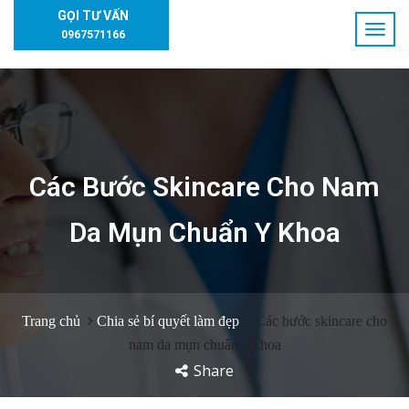
GỌI TƯ VẤN
0967571166
Các Bước Skincare Cho Nam
Da Mụn Chuẩn Y Khoa
Trang chủ
Chia sẻ bí quyết làm đẹp
Các bước skincare cho
nam da mụn chuẩn y khoa
Share