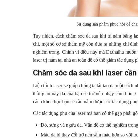
Sử dụng sản phẩm phục hồi để chăm
Tuy nhiên, cách chăm sóc da sau khi trị nám bằng la
chí, một số cơ sở thẩm mỹ còn đưa ra những chỉ địn
nghiêm trọng. Chính vì điều này mà Dr.thaiha muốn 
laser trị nám tại nhà an toàn để có thể giảm tác dụng p
Chăm sóc da sau khi laser cần
Liệu trình laser sẽ giúp chúng ta tái tạo da một cách 
thời gian này da của bạn sẽ trở nên nhạy cảm hơn. Ch
cách khoa học bạn sẽ cần nắm được các tác dụng phụ củ
Các tác dụng phụ của laser mà bạn có thể gặp phải g
Đỏ, sưng và ngứa da. Vấn đề có thể nghiêm trọng 
Màu da bị thay đổi trở nên sẫm màu hơn so với trướ