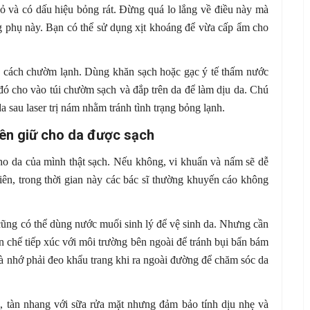
đỏ và có dấu hiệu bỏng rát. Đừng quá lo lắng về điều này mà
ng phụ này. Bạn có thể sử dụng xịt khoáng để vừa cấp ẩm cho
g cách chườm lạnh. Dùng khăn sạch hoặc gạc ý tế thấm nước
 đó cho vào túi chườm sạch và đắp trên da để làm dịu da. Chú
a sau laser trị nám nhằm tránh tình trạng bỏng lạnh.
ên giữ cho da được sạch
cho da của mình thật sạch. Nếu không, vi khuẩn và nấm sẽ dễ
hiên, trong thời gian này các bác sĩ thường khuyến cáo không
cũng có thể dùng nước muối sinh lý để vệ sinh da. Nhưng cần
ạn chế tiếp xúc với môi trường bên ngoài để tránh bụi bẩn bám
và nhớ phải đeo khẩu trang khi ra ngoài đường để chăm sóc da
m, tàn nhang với sữa rửa mặt nhưng đảm bảo tính dịu nhẹ và