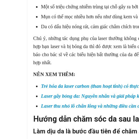
Một số triệu chứng nhiễm trùng tại chỗ gây ra bở
Mụn có thể mọc nhiều hơn nếu như dùng kem và băn
Da có dấu hiệu nóng rát, cảm giác châm chích tr
Chú ý, những tác dụng phụ của laser thường không 
hợp bạn laser và bị bỏng da thì đó được xem là biến
báo cho bác sĩ về các biểu hiện bất thường của da đ
hợp nhất.
NÊN XEM THÊM:
Trẻ hóa da laser carbon (than hoạt tính) có thự
Laser gây bỏng da: Nguyên nhân và giải pháp 
Laser thu nhỏ lỗ chân lông và những điều cần 
Hướng dẫn chăm sóc da sau la
Làm dịu da là bước đầu tiên để chăm 