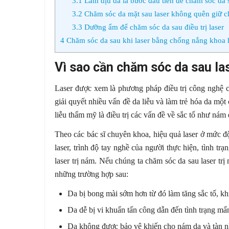
3.1
Làm dịu da là bước đầu tiên để chăm sóc da s
3.2
Chăm sóc da mặt sau laser không quên giữ c
3.3
Dưỡng ẩm để chăm sóc da sau điều trị laser
4
Chăm sóc da sau khi laser bằng chống nắng khoa 
Vì sao cần chăm sóc da sau la
Laser được xem là phương pháp điều trị công nghệ ca
giải quyết nhiều vấn đề da liễu và làm trẻ hóa da một
liễu thẩm mỹ là điều trị các vấn đề về sắc tố như nám
Theo các bác sĩ chuyên khoa, hiệu quả laser ở mức đ
laser, trình độ tay nghề của người thực hiện, tình t
laser trị nám. Nếu chúng ta chăm sóc da sau laser tr
những trường hợp sau:
Da bị bong mài sớm hơn từ đó làm tăng sắc tố, kh
Da dễ bị vi khuẩn tấn công dẫn đến tình trạng m
Da không được bảo vệ khiến cho nám da và tàn nh