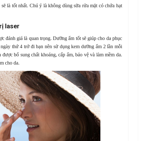
i sẽ là tốt nhất. Chú ý là không dùng sữa rửa mặt có chứa hạt
ị laser
ợc đánh giá là quan trọng. Dưỡng ẩm tốt sẽ giúp cho da phục
từ ngày thứ 4 trở đi bạn nên sử dụng kem dưỡng ẩm 2 lần mỗi
n được bổ sung chất khoáng, cấp ẩm, bảo vệ và làm mềm da.
m cho da.