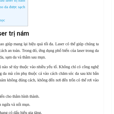
au laser trị nám
ho da được sạch
học
ser trị nám
o giúp mang lại hiệu quả tối đa. Laser có thể giúp chúng ta
 cách an toàn. Trong đó, ứng dụng phổ biến của laser trong da
 da, sạm da và thâm sau mụn.
ộ nào sẽ tùy thuộc vào nhiều yếu tố. Không chỉ có công nghệ
rạng da mà còn phụ thuộc cả vào cách chăm sóc da sau khi bắn
ị nám không đúng cách, không đến nơi đến trốn có thể rơi vào
iến cho thâm hình thành.
ẩn ngứa và nổi mụn.
ang có dấu hiệu gia tăng.