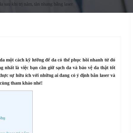
 sau khi trị nám, tàn nhang bằng laser
 da một cách kỹ lưỡng để da có thể phục hồi nhanh từ đó
 nhất là việc bạn cần giữ sạch da và bảo vệ da thật tốt
thực sự hữu ích với những ai đang có ý định bắn laser và
 cùng tham khảo nhé!
phụ