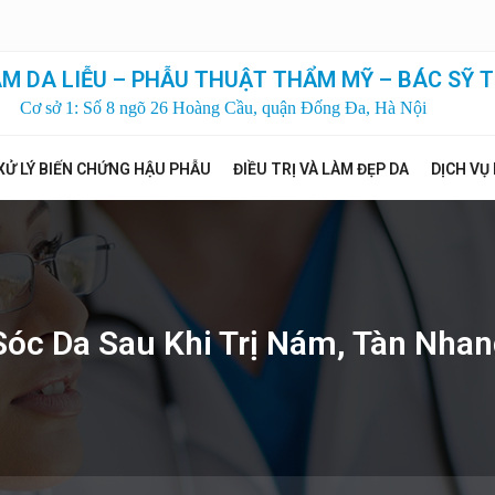
M DA LIỄU – PHẪU THUẬT THẨM MỸ – BÁC SỸ T
Cơ sở 1: Số 8 ngõ 26 Hoàng Cầu, quận Đống Đa, Hà Nội
XỬ LÝ BIẾN CHỨNG HẬU PHẪU
ĐIỀU TRỊ VÀ LÀM ĐẸP DA
DỊCH VỤ
óc Da Sau Khi Trị Nám, Tàn Nhan