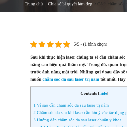
Trang chủ
Chia sẻ bí quyết làm đẹp
Cách chăm sóc da
5/5 - (1 bình chọn)
Sau khi thực hiện laser chúng ta sẽ cần chăm sóc
nâng cao hiệu quả thẩm mỹ. Trong đó, quan trọng
trước ánh nắng mặt trời. Những gợi ý sau đây sẽ 
muốn
chăm sóc da sau laser trị nám
tốt nhất. Hãy
Contents
[
hide
]
1
Vì sao cần chăm sóc da sau laser trị nám
2
Chăm sóc da sau khi laser cần lưu ý các tác dụng 
3
Hướng dẫn chăm sóc da sau laser chuẩn y khoa