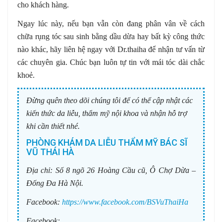
cho khách hàng.
Ngay lúc này, nếu bạn vẫn còn đang phân vân về cách
chữa rụng tóc sau sinh bằng dầu dừa hay bất kỳ công thức
nào khác, hãy liên hệ ngay với Dr.thaiha để nhận tư vấn từ
các chuyên gia. Chúc bạn luôn tự tin với mái tóc dài chắc
khoẻ.
Đừng quên theo dõi chúng tôi để có thể cập nhật các
kiến thức da liễu, thẩm mỹ nội khoa và nhận hỗ trợ
khi cần thiết nhé.
PHÒNG KHÁM DA LIỄU THẨM MỸ BÁC SĨ
VŨ THÁI HÀ
Địa chỉ:
Số 8 ngõ 26 Hoàng Cầu cũ, Ô Chợ Dừa –
Đống Đa Hà Nội.
Facebook:
https://www.facebook.com/BSVuThaiHa
Facebook: