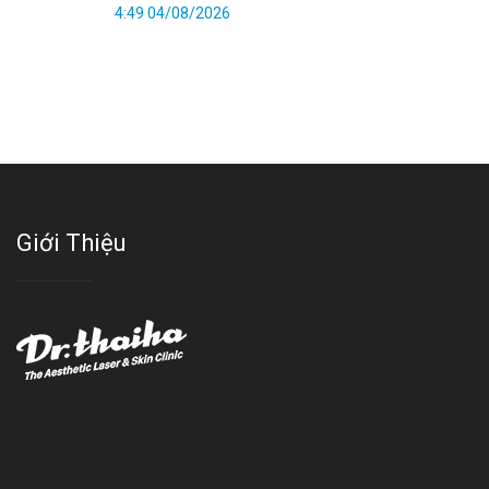
4:49 04/08/2026
Giới Thiệu
Với đội ngũ bác sỹ chuyên khoa giàu kinh nghệm, trang thiết bị
hiện đại và quy trình điều trị theo chuẩn quốc tế, Da liễu - Thẩm
mỹ Thái Hà tự hào là một thương hiệu thẩm mỹ uy tín, luôn mang