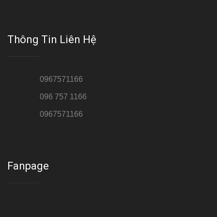
đến cho khách dịch vụ làm đẹp hoàn hảo!!
Thông Tin Liên Hệ
Hotline 1:
0967571166
Hotline 2:
096 757 1166
Hotline 3:
0967571166
Cơ sở : Số 8 ngõ 26 Hoàng Cầu, Đống Đa, Hà Nội
Fanpage