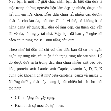
Nếu bạn là một nữ giới chắc chắn bạn đã biết dầu dừa là
một trong những nguyên liệu làm đẹp tự nhiên, được hầu
hết chị em lựa chọn. Dầu dừa chứa rất nhiều các dưỡng
chất tốt cho làn da, mái tóc. Chính vì thế, có không ít cô
nàng đang sử dụng dầu dừa để làm đẹp, cải thiện các vấn
đề về da, tóc ngay tại nhà. Vậy bạn đã bao giờ nghe tới
cách chữa rụng tóc sau sinh bằng dầu dừa.
Theo như lời đồn thì chỉ với dầu dừa bạn đã có thể ngăn
ngừa sự rụng tóc, cải thiện tình trạng rụng tóc sau sinh. Lý
do được đưa ra là trong dầu dừa chứa nhiều axit béo bão
hòa, protein, axit Lauric, axit Capric, vitamin A, D, E, K
cùng các khoáng chất như beta-carotene, canxi và magie…
Những dưỡng chất này mang lại rất nhiều lợi ích cho mái
tóc như:
Giảm lượng tóc gãy rụng;
Kích thích sự mọc tóc tự nhiên;