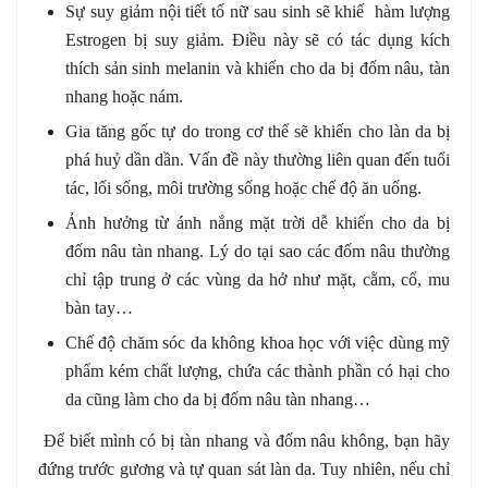
Sự suy giảm nội tiết tố nữ sau sinh sẽ khiế hàm lượng
Estrogen bị suy giảm. Điều này sẽ có tác dụng kích
thích sản sinh melanin và khiến cho da bị đốm nâu, tàn
nhang hoặc nám.
Gia tăng gốc tự do trong cơ thể sẽ khiến cho làn da bị
phá huỷ dần dần. Vấn đề này thường liên quan đến tuổi
tác, lối sống, môi trường sống hoặc chế độ ăn uống.
Ảnh hưởng từ ánh nắng mặt trời dễ khiến cho da bị
đốm nâu tàn nhang. Lý do tại sao các đốm nâu thường
chỉ tập trung ở các vùng da hở như mặt, cằm, cổ, mu
bàn tay…
Chế độ chăm sóc da không khoa học với việc dùng mỹ
phẩm kém chất lượng, chứa các thành phần có hại cho
da cũng làm cho da bị đốm nâu tàn nhang…
Để biết mình có bị tàn nhang và đốm nâu không, bạn hãy
đứng trước gương và tự quan sát làn da. Tuy nhiên, nếu chỉ