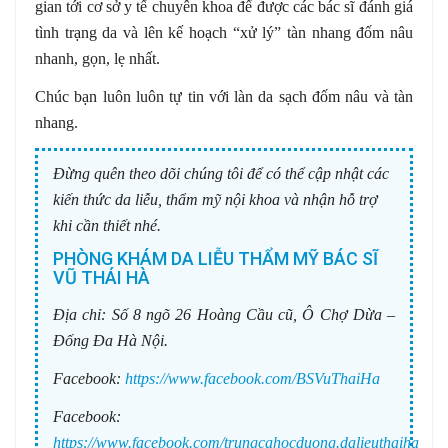
gian tới cơ sở y tế chuyên khoa để được các bác sĩ đánh giá
tình trạng da và lên kế hoạch “xử lý” tàn nhang đốm nâu
nhanh, gọn, lẹ nhất.
Chúc bạn luôn luôn tự tin với làn da sạch đốm nâu và tàn
nhang.
Đừng quên theo dõi chúng tôi để có thể cập nhật các
kiến thức da liễu, thẩm mỹ nội khoa và nhận hỗ trợ
khi cần thiết nhé.
PHÒNG KHÁM DA LIỄU THẨM MỸ BÁC SĨ
VŨ THÁI HÀ
Địa chỉ:
Số 8 ngõ 26 Hoàng Cầu cũ, Ô Chợ Dừa –
Đống Đa Hà Nội.
Facebook:
https://www.facebook.com/BSVuThaiHa
Facebook:
https://www.facebook.com/trungcahocduong.dalieuthaiha