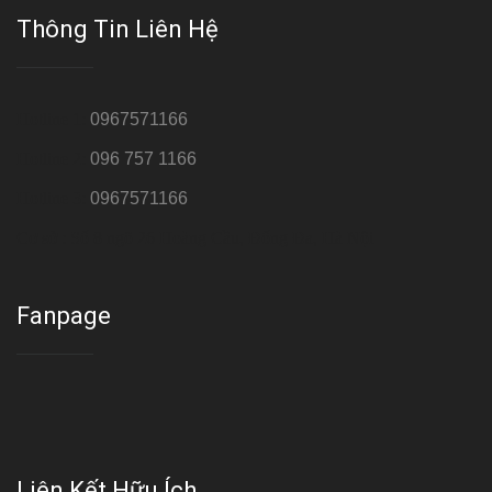
Thông Tin Liên Hệ
Hotline 1:
0967571166
Hotline 2:
096 757 1166
Hotline 3:
0967571166
Cơ sở : Số 8 ngõ 26 Hoàng Cầu, Đống Đa, Hà Nội
Fanpage
Liên Kết Hữu Ích