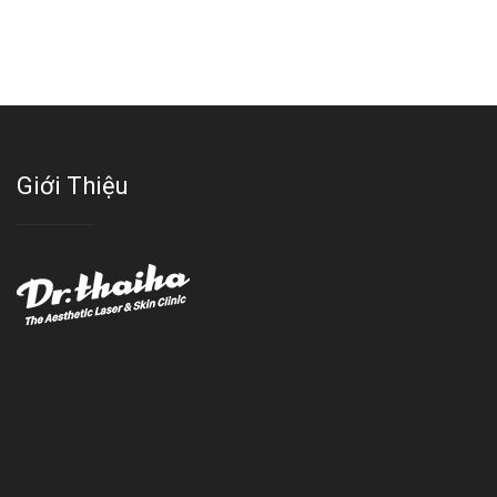
Giới Thiệu
Với đội ngũ bác sỹ chuyên khoa giàu kinh nghệm, trang thiết bị
hiện đại và quy trình điều trị theo chuẩn quốc tế, Da liễu - Thẩm
mỹ Thái Hà tự hào là một thương hiệu thẩm mỹ uy tín, luôn mang
đến cho khách dịch vụ làm đẹp hoàn hảo!!