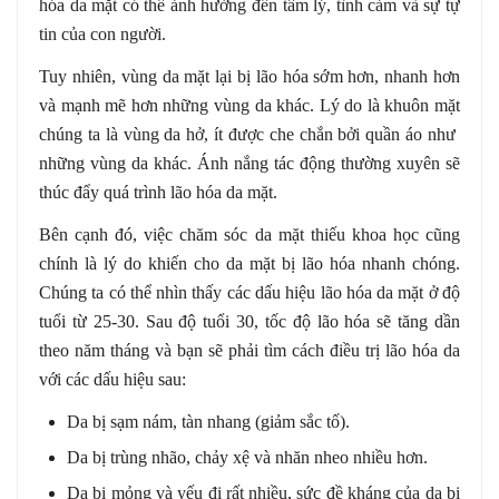
hóa da mặt có thể ảnh hưởng đến tâm lý, tình cảm và sự tự
tin của con người.
Tuy nhiên, vùng da mặt lại bị lão hóa sớm hơn, nhanh hơn
và mạnh mẽ hơn những vùng da khác. Lý do là khuôn mặt
chúng ta là vùng da hở, ít được che chắn bởi quần áo như
những vùng da khác. Ánh nắng tác động thường xuyên sẽ
thúc đẩy quá trình lão hóa da mặt.
Bên cạnh đó, việc chăm sóc da mặt thiếu khoa học cũng
chính là lý do khiến cho da mặt bị lão hóa nhanh chóng.
Chúng ta có thể nhìn thấy các dấu hiệu lão hóa da mặt ở độ
tuổi từ 25-30. Sau độ tuổi 30, tốc độ lão hóa sẽ tăng dần
theo năm tháng và bạn sẽ phải tìm cách điều trị lão hóa da
với các dấu hiệu sau:
Da bị sạm nám, tàn nhang (giảm sắc tố).
Da bị trùng nhão, chảy xệ và nhăn nheo nhiều hơn.
Da bị mỏng và yếu đi rất nhiều, sức đề kháng của da bị