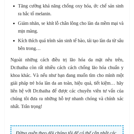
Tăng cường khả năng chống oxy hóa, ức chế sản sinh
ra hắc tố melanin.
Giảm nhăn, se khít lỗ chân lông cho làn da mềm mại và
mịn màng.
Kích thích quá trình sản sinh tế bào, tái tạo làn da từ sâu
bên trong…
Ngoài những cách điều trị lão hóa da mặt nêu trên,
Dr.thaiha còn rất nhiều cách cách chống lão hóa chuẩn y
khoa khác. Và nếu như bạn đang muốn tìm cho mình một
giải pháp trẻ hóa làn da an toàn, hiệu quả, tiết kiệm… hãy
liên hệ với Dr.thaiha để được các chuyên viên tư vấn của
chúng tôi đưa ra những hỗ trợ nhanh chóng và chính xác
nhất. Trân trọng!
Đừng quên theo dõi chúng tôi để có thể cập nhật các