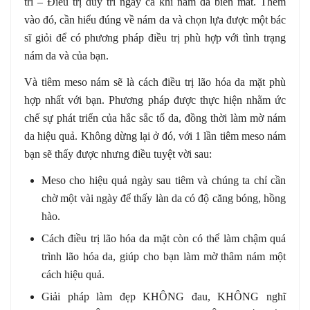
trì – Điều trị duy trì ngay cả khi nám đã biến mất. Thêm
vào đó, cần hiểu đúng về nám da và chọn lựa được một bác
sĩ giỏi để có phương pháp điều trị phù hợp với tình trạng
nám da và của bạn.
Và tiêm meso nám sẽ là cách điều trị lão hóa da mặt phù
hợp nhất với bạn. Phương pháp được thực hiện nhằm ức
chế sự phát triển của hắc sắc tố da, đồng thời làm mờ nám
da hiệu quả. Không dừng lại ở đó, với 1 lần tiêm meso nám
bạn sẽ thấy được nhưng điều tuyệt vời sau:
Meso cho hiệu quả ngày sau tiêm và chúng ta chỉ cần
chờ một vài ngày để thấy làn da có độ căng bóng, hồng
hào.
Cách điều trị lão hóa da mặt còn có thể làm chậm quá
trình lão hóa da, giúp cho bạn làm mờ thâm nám một
cách hiệu quả.
Giải pháp làm đẹp KHÔNG đau, KHÔNG nghĩ