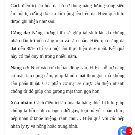
Cách điều trị lão hóa da có sử dụng năng lượng sóng siêu
âm hội tụ cường độ cao tác động lên trên da. Hiệu quả hifu
được ghi nhận như sau:
Căng da:
Năng lượng hifu sẽ giúp tái sinh làn da chùng
nhão dần trở nên căng mịn và săn chắc. Hiệu quả căng da
đạt đến 80% chỉ sau một lần thực hiện duy nhất. Kết quả
này có thể duy trì trong nhiều năm.
Nâng cơ:
Nhờ vào cơ chế tác động sâu, HIFU hỗ trợ nâng
cơ mặt, tan nọng cằm, giúp khuôn mặt thon gọn mà không
cần phẫu thuật. Các phần cơ mặt sẽ được cải thiện nhanh
chóng từ đó giúp cho gương mặt thon gọn hơn.
Xóa nhăn:
Cách điều trị lão hóa da bằng thiết bị hifu giúp
chúng ta hồi sinh collagen đứt gãy, loại bỏ vết chân chim,
nếp nhăn ở khóe miệng, rãnh mũi… Hiệu quả với các nếp
nhăn ly ty và nông hoặc trung bình.
+5