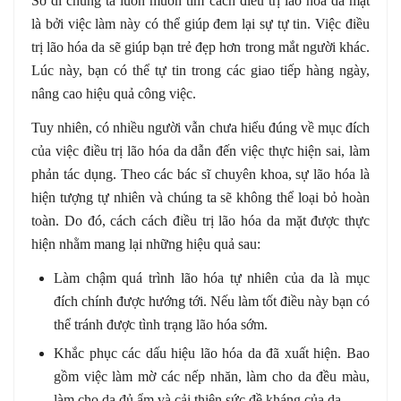
Sở dĩ chúng ta luôn muốn tìm cách điều trị lão hóa da mặt
là bởi việc làm này có thể giúp đem lại sự tự tin. Việc điều
trị lão hóa da sẽ giúp bạn trẻ đẹp hơn trong mắt người khác.
Lúc này, bạn có thể tự tin trong các giao tiếp hàng ngày,
nâng cao hiệu quả công việc.
Tuy nhiên, có nhiều người vẫn chưa hiểu đúng về mục đích
của việc điều trị lão hóa da dẫn đến việc thực hiện sai, làm
phản tác dụng. Theo các bác sĩ chuyên khoa, sự lão hóa là
hiện tượng tự nhiên và chúng ta sẽ không thể loại bỏ hoàn
toàn. Do đó, cách cách điều trị lão hóa da mặt được thực
hiện nhằm mang lại những hiệu quả sau:
Làm chậm quá trình lão hóa tự nhiên của da là mục
đích chính được hướng tới. Nếu làm tốt điều này bạn có
thể tránh được tình trạng lão hóa sớm.
Khắc phục các dấu hiệu lão hóa da đã xuất hiện. Bao
gồm việc làm mờ các nếp nhăn, làm cho da đều màu,
làm cho da đủ ẩm và cải thiện sức đề kháng của da.