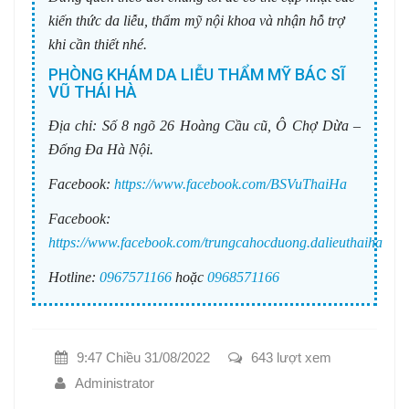
kiến thức da liễu, thẩm mỹ nội khoa và nhận hỗ trợ
khi cần thiết nhé.
PHÒNG KHÁM DA LIỄU THẨM MỸ BÁC SĨ
VŨ THÁI HÀ
Địa chỉ:
Số 8 ngõ 26 Hoàng Cầu cũ, Ô Chợ Dừa –
Đống Đa Hà Nội.
Facebook:
https://www.facebook.com/BSVuThaiHa
Facebook:
https://www.facebook.com/trungcahocduong.dalieuthaiha
Hotline:
0967571166
hoặc
0968571166
9:47 Chiều 31/08/2022
643 lượt xem
Administrator