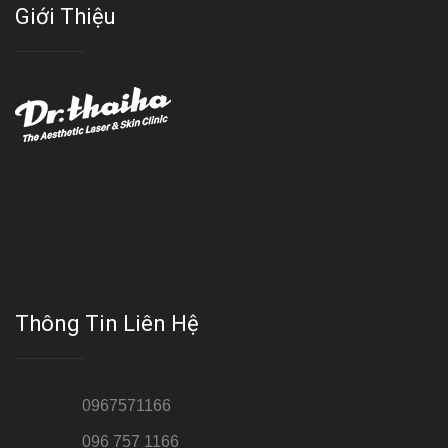
Giới Thiệu
Với đội ngũ bác sỹ chuyên khoa giàu kinh nghệm, trang thiết bị
hiện đại và quy trình điều trị theo chuẩn quốc tế, Da liễu - Thẩm
mỹ Thái Hà tự hào là một thương hiệu thẩm mỹ uy tín, luôn mang
đến cho khách dịch vụ làm đẹp hoàn hảo!!
Thông Tin Liên Hệ
Hotline 1:
0967571166
Hotline 2:
096 757 1166