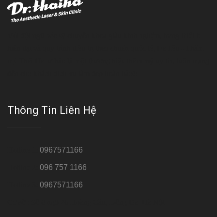
Với đội ngũ bác sỹ chuyên khoa giàu kinh nghệm, trang thiết bị
hiện đại và quy trình điều trị theo chuẩn quốc tế, Da liễu - Thẩm
mỹ Thái Hà tự hào là một thương hiệu thẩm mỹ uy tín, luôn mang
đến cho khách dịch vụ làm đẹp hoàn hảo!!
Thông Tin Liên Hệ
Hotline 1:
0967571166
Hotline 2:
096 757 1166
Hotline 3:
0967571166
Cơ sở : Số 8 ngõ 26 Hoàng Cầu, Đống Đa, Hà Nội