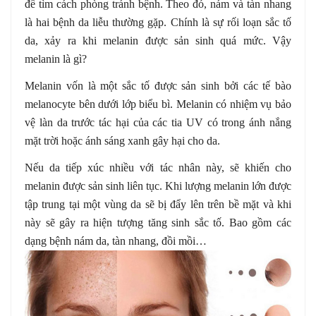
để tìm cách phòng tránh bệnh. Theo đó, nám và tàn nhang
là hai bệnh da liễu thường gặp. Chính là sự rối loạn sắc tố
da, xảy ra khi melanin được sản sinh quá mức. Vậy
melanin là gì?
Melanin vốn là một sắc tố được sản sinh bởi các tế bào
melanocyte bên dưới lớp biểu bì. Melanin có nhiệm vụ bảo
vệ làn da trước tác hại của các tia UV có trong ánh nắng
mặt trời hoặc ánh sáng xanh gây hại cho da.
Nếu da tiếp xúc nhiều với tác nhân này, sẽ khiến cho
melanin được sản sinh liên tục. Khi lượng melanin lớn được
tập trung tại một vùng da sẽ bị đẩy lên trên bề mặt và khi
này sẽ gây ra hiện tượng tăng sinh sắc tố. Bao gồm các
dạng bệnh nám da, tàn nhang, đồi mồi…