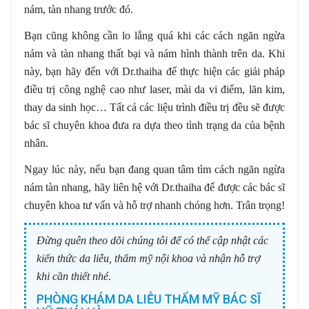
nám, tàn nhang trước đó.
Bạn cũng không cần lo lắng quá khi các cách ngăn ngừa
nám và tàn nhang thất bại và nám hình thành trên da. Khi
này, bạn hãy đến với Dr.thaiha để thực hiện các giải pháp
điều trị công nghệ cao như laser, mài da vi điểm, lăn kim,
thay da sinh học… Tất cả các liệu trình điều trị đều sẽ được
bác sĩ chuyên khoa đưa ra dựa theo tình trạng da của bệnh
nhân.
Ngay lúc này, nếu bạn đang quan tâm tìm cách ngăn ngừa
nám tàn nhang, hãy liên hệ với Dr.thaiha để được các bác sĩ
chuyên khoa tư vấn và hỗ trợ nhanh chóng hơn. Trân trọng!
Đừng quên theo dõi chúng tôi để có thể cập nhật các
kiến thức da liễu, thẩm mỹ nội khoa và nhận hỗ trợ
khi cần thiết nhé.
PHÒNG KHÁM DA LIỄU THẨM MỸ BÁC SĨ