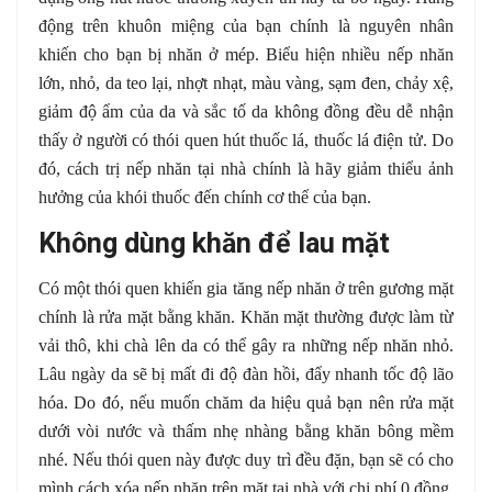
động trên khuôn miệng của bạn chính là nguyên nhân
khiến cho bạn bị nhăn ở mép. Biểu hiện nhiều nếp nhăn
lớn, nhỏ, da teo lại, nhợt nhạt, màu vàng, sạm đen, chảy xệ,
giảm độ ẩm của da và sắc tố da không đồng đều dễ nhận
thấy ở người có thói quen hút thuốc lá, thuốc lá điện tử. Do
đó, cách trị nếp nhăn tại nhà chính là hãy giảm thiểu ảnh
hưởng của khói thuốc đến chính cơ thể của bạn.
Không dùng khăn để lau mặt
Có một thói quen khiến gia tăng nếp nhăn ở trên gương mặt
chính là rửa mặt bằng khăn. Khăn mặt thường được làm từ
vải thô, khi chà lên da có thể gây ra những nếp nhăn nhỏ.
Lâu ngày da sẽ bị mất đi độ đàn hồi, đẩy nhanh tốc độ lão
hóa. Do đó, nếu muốn chăm da hiệu quả bạn nên rửa mặt
dưới vòi nước và thấm nhẹ nhàng bằng khăn bông mềm
nhé. Nếu thói quen này được duy trì đều đặn, bạn sẽ có cho
mình cách xóa nếp nhăn trên mặt tại nhà với chi phí 0 đồng.