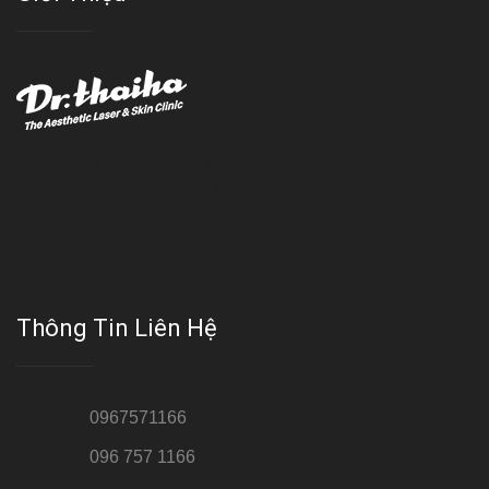
Với đội ngũ bác sỹ chuyên khoa giàu kinh nghệm, trang thiết bị
hiện đại và quy trình điều trị theo chuẩn quốc tế, Da liễu - Thẩm
mỹ Thái Hà tự hào là một thương hiệu thẩm mỹ uy tín, luôn mang
đến cho khách dịch vụ làm đẹp hoàn hảo!!
Thông Tin Liên Hệ
Hotline 1:
0967571166
Hotline 2:
096 757 1166