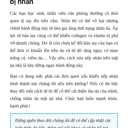
bị nhăn
Các bạn học sinh, nhân viên văn phòng thường có thói
quen tỳ tay lên trên cằm. Nhìn thì có thể vô hại nhưng
chính hành động này sẽ làm gia tăng tình trạng nhăn da. Áp
lực từ bàn tay cũng có thể khiến collagen và elastin bị phá
vỡ nhanh chóng. Đó là còn chưa kể đôi bàn tay của bạn có
thể đưa vi khuẩn lên trên da và từ đó tăng nguy cơ mụn
trứng cá, viêm da… Vậy nên, cách xóa nếp nhăn trên mặt
tại nhà là hãy dừng ngay hành động này.
Bạn có đang mắc phải các thói quen xấu khiến nếp nhăn
hình thành mà chúng tôi nêu trên không? Nếu có thì hãy
thay đổi một cách từ từ để có thể cải thiện làn da của mình,
chống nhăn da mặt tại nhà.
Chúc bạn luôn mạnh khỏe,
hạnh phúc!
Đừng quên theo dõi chúng tôi để có thể cập nhật các
kiến thức da liễu, thẩm mỹ nội khoa và nhận hỗ trợ