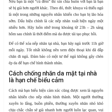
Nếu bạn là một “cú đêm” thì xin chia buồn với bạn là bạn
sẽ bị già hơn người khác. Theo đó, thức khuya và thiếu ngủ
là một trong những nguyên nhân khiến cho bạn bị lão hóa
sớm. Dấu hiệu chính là các nếp nhăn xuất hiện ngày một
nhiều hơn. Hãy luôn nhớ trong khoảng từ 23h – 2h sáng
hôm sau chính là thời điểm mà da được tái tạo phục hồi.
Để có thể xóa nếp nhăn tại nhà, bạn hãy ngủ trước 11h giờ
mỗi ngày. Tốt nhất không nên xem điện thoại khi đã đắp
chăn đi ngủ. Đảm bảo có một tư thế ngủ không gây chèn
ép da để hạn chế hình thành nhăn.
Cách chống nhăn da mặt tại nhà
là hạn chế biểu cảm
Cách mà bạn biểu hiện cảm xúc cũng được xem là nguyên
nhân khiến cho nếp nhăn hình thành. Một người thường
xuyên lo lắng, buồn phiền, thường xuyên nhăn nhó khó
chịu chắc chắn sẽ già nhanh hơn người luôn lạc quan, vui