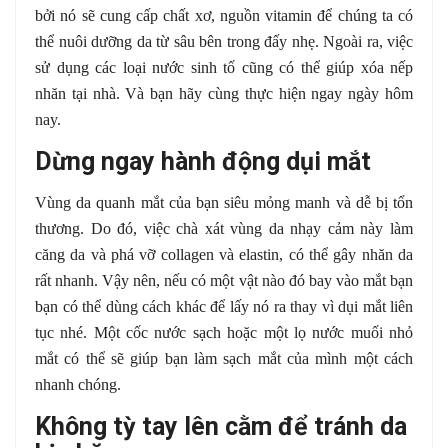
bởi nó sẽ cung cấp chất xơ, nguồn vitamin để chúng ta có
thể nuôi dưỡng da từ sâu bên trong đấy nhẹ. Ngoài ra, việc
sử dụng các loại nước sinh tố cũng có thể giúp xóa nếp
nhăn tại nhà. Và bạn hãy cùng thực hiện ngay ngày hôm
nay.
Dừng ngay hành động dụi mắt
Vùng da quanh mắt của bạn siêu mỏng manh và dễ bị tổn
thương. Do đó, việc chà xát vùng da nhạy cảm này làm
căng da và phá vỡ collagen và elastin, có thể gây nhăn da
rất nhanh. Vậy nên, nếu có một vật nào đó bay vào mắt bạn
bạn có thể dùng cách khác để lấy nó ra thay vì dụi mắt liên
tục nhé. Một cốc nước sạch hoặc một lọ nước muối nhỏ
mắt có thể sẽ giúp bạn làm sạch mắt của mình một cách
nhanh chóng.
Không tỳ tay lên cằm để tránh da