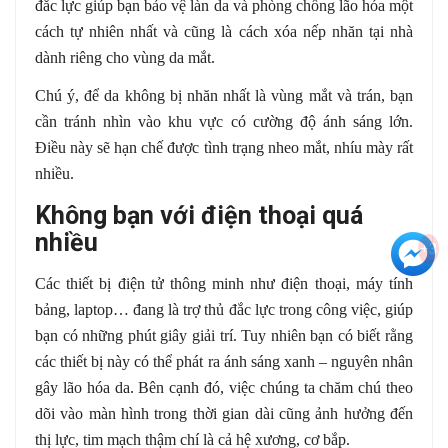
đắc lực giúp bạn bảo vệ làn da và phòng chống lão hóa một
cách tự nhiên nhất và cũng là cách xóa nếp nhăn tại nhà
dành riêng cho vùng da mắt.
Chú ý, để da không bị nhăn nhất là vùng mắt và trán, bạn
cần tránh nhìn vào khu vực có cường độ ánh sáng lớn.
Điều này sẽ hạn chế được tình trạng nheo mắt, nhíu mày rất
nhiều.
Không bạn với điện thoại quá
nhiều
+3
Các thiết bị điện tử thông minh như điện thoại, máy tính
bảng, laptop… đang là trợ thủ đắc lực trong công việc, giúp
bạn có những phút giây giải trí. Tuy nhiên bạn có biết rằng
các thiết bị này có thể phát ra ánh sáng xanh – nguyên nhân
gây lão hóa da. Bên cạnh đó, việc chúng ta chăm chú theo
dõi vào màn hình trong thời gian dài cũng ảnh hưởng đến
thị lực, tim mạch thậm chí là cả hệ xương, cơ bắp.