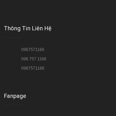
mỹ Thái Hà tự hào là một thương hiệu thẩm mỹ uy tín, luôn mang
đến cho khách dịch vụ làm đẹp hoàn hảo!!
Thông Tin Liên Hệ
Hotline 1:
0967571166
Hotline 2:
096 757 1166
Hotline 3:
0967571166
Cơ sở : Số 8 ngõ 26 Hoàng Cầu, Đống Đa, Hà Nội
Fanpage