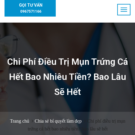
GỌI TƯ VẤN
0967571166
Chi Phí Điều Trị Mụn Trứng Cá
Hết Bao Nhiêu Tiền? Bao Lâu
Sẽ Hết
Trang chủ
Chia sẻ bí quyết làm đẹp
Chi phí điều trị mụn
trứng cá hết bao nhiêu tiền? bao lâu sẽ hết