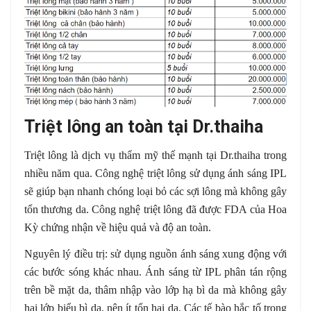
Triệt lông an toàn tại Dr.thaiha
Triệt lông là dịch vụ thẩm mỹ thế mạnh tại Dr.thaiha trong
nhiều năm qua. Công nghệ triệt lông sử dụng ánh sáng IPL
sẽ giúp bạn nhanh chóng loại bỏ các sợi lông mà không gây
tổn thương da. Công nghệ triệt lông đã được FDA của Hoa
Kỳ chứng nhận về hiệu quả và độ an toàn.
Nguyên lý điều trị: sử dụng nguồn ánh sáng xung động với
các bước sóng khác nhau. Ánh sáng từ IPL phân tán rộng
trên bề mặt da, thâm nhập vào lớp hạ bì da mà không gây
hại lớp biểu bì da, nên ít tổn hại da. Các tế bào hắc tố trong