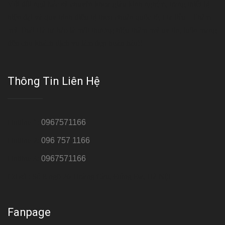
Với đội ngũ bác sỹ chuyên khoa giàu kinh nghệm, trang thiết bị
hiện đại và quy trình điều trị theo chuẩn quốc tế, Da liễu - Thẩm
mỹ Thái Hà tự hào là một thương hiệu thẩm mỹ uy tín, luôn mang
đến cho khách dịch vụ làm đẹp hoàn hảo!!
Thông Tin Liên Hệ
Hotline 1:
0967571166
Hotline 2:
096 757 1166
Hotline 3:
0967571166
Cơ sở : Số 8 ngõ 26 Hoàng Cầu, Đống Đa, Hà Nội
Fanpage